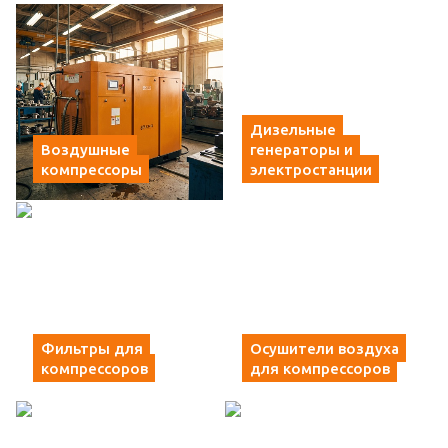
Дизельные
Воздушные
генераторы и
компрессоры
электростанции
Фильтры для
Осушители воздуха
компрессоров
для компрессоров