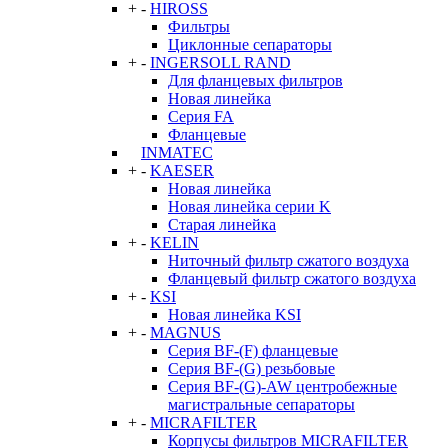
+
-
HIROSS
Фильтры
Циклонные сепараторы
+
-
INGERSOLL RAND
Для фланцевых фильтров
Новая линейка
Серия FA
Фланцевые
INMATEC
+
-
KAESER
Новая линейка
Новая линейка серии K
Старая линейка
+
-
KELIN
Ниточный фильтр сжатого воздуха
Фланцевый фильтр сжатого воздуха
+
-
KSI
Новая линейка KSI
+
-
MAGNUS
Серия BF-(F) фланцевые
Серия BF-(G) резьбовые
Серия BF-(G)-AW центробежные
магистральные сепараторы
+
-
MICRAFILTER
Корпусы фильтров MICRAFILTER