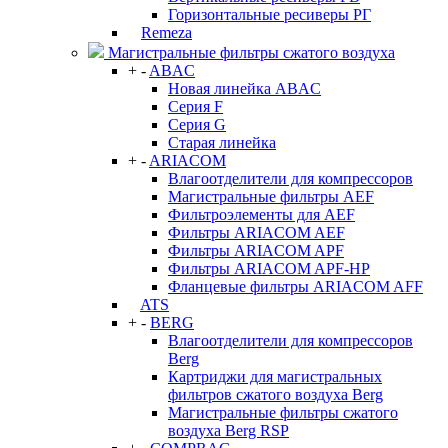
Горизонтальные ресиверы РГ
Remeza
Магистральные фильтры сжатого воздуха
+
-
ABAC
Новая линейка ABAC
Серия F
Серия G
Старая линейка
+
-
ARIACOM
Влагоотделители для компрессоров
Магистральные фильтры AEF
Фильтроэлементы для AEF
Фильтры ARIACOM AEF
Фильтры ARIACOM APF
Фильтры ARIACOM APF-HP
Фланцевые фильтры ARIACOM AFF
ATS
+
-
BERG
Влагоотделители для компрессоров
Berg
Картриджи для магистральных
фильтров сжатого воздуха Berg
Магистральные фильтры сжатого
воздуха Berg RSP