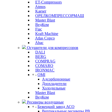
ET-Compressors
Atmos
Kaeser
ОРЕЛКОМПРЕССОРМАШ
Master Blast
ВедКом
Fiac
Kraft Machine
Atlas Copco
Abac
Осушители для компрессоров
DALI
BERG
COMPRAG
COMARO
IRONMAC
+
-
OMI
Адсорбционные
Доохладители
Холодильные
Master Blast
ВедКом
Ресиверы воздушные
+
-
Бежецкий завод АСО
Вертикальные ресиверы РВ