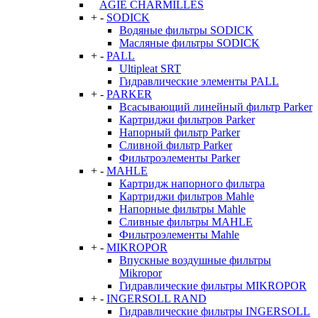
AGIE CHARMILLES
+
-
SODICK
Водяные фильтры SODICK
Масляные фильтры SODICK
+
-
PALL
Ultipleat SRT
Гидравлические элементы PALL
+
-
PARKER
Всасывающий линейный фильтр Parker
Картриджи фильтров Parker
Напорный фильтр Parker
Сливной фильтр Parker
Фильтроэлементы Parker
+
-
MAHLE
Картридж напорного фильтра
Картриджи фильтров Mahle
Напорные фильтры Mahle
Сливные фильтры MAHLE
Фильтроэлементы Mahle
+
-
MIKROPOR
Впускные воздушные фильтры
Mikropor
Гидравлические фильтры MIKROPOR
+
-
INGERSOLL RAND
Гидравлические фильтры INGERSOLL