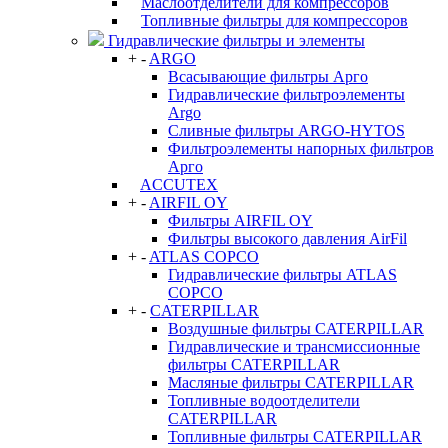
Маслоотделители для компрессоров
Топливные фильтры для компрессоров
Гидравлические фильтры и элементы
+
-
ARGO
Всасывающие фильтры Арго
Гидравлические фильтроэлементы
Argo
Сливные фильтры ARGO-HYTOS
Фильтроэлементы напорных фильтров
Арго
ACCUTEX
+
-
AIRFIL OY
Фильтры AIRFIL OY
Фильтры высокого давления AirFil
+
-
ATLAS COPCO
Гидравлические фильтры ATLAS
COPCO
+
-
CATERPILLAR
Воздушные фильтры CATERPILLAR
Гидравлические и трансмиссионные
фильтры CATERPILLAR
Масляные фильтры CATERPILLAR
Топливные водоотделители
CATERPILLAR
Топливные фильтры CATERPILLAR