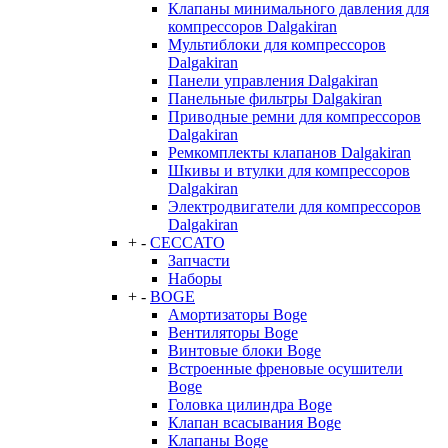
Клапаны минимального давления для
компрессоров Dalgakiran
Мультиблоки для компрессоров
Dalgakiran
Панели управления Dalgakiran
Панельные фильтры Dalgakiran
Приводные ремни для компрессоров
Dalgakiran
Ремкомплекты клапанов Dalgakiran
Шкивы и втулки для компрессоров
Dalgakiran
Электродвигатели для компрессоров
Dalgakiran
+
-
CECCATO
Запчасти
Наборы
+
-
BOGE
Амортизаторы Boge
Вентиляторы Boge
Винтовые блоки Boge
Встроенные френовые осушители
Boge
Головка цилиндра Boge
Клапан всасывания Boge
Клапаны Boge