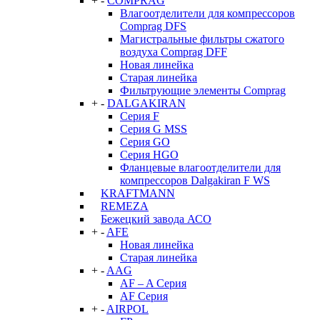
+
-
COMPRAG
Влагоотделители для компрессоров
Comprag DFS
Магистральные фильтры сжатого
воздуха Comprag DFF
Новая линейка
Старая линейка
Фильтрующие элементы Comprag
+
-
DALGAKIRAN
Серия F
Серия G MSS
Серия GO
Серия HGO
Фланцевые влагоотделители для
компрессоров Dalgakiran F WS
KRAFTMANN
REMEZA
Бежецкий завода АСО
+
-
AFE
Новая линейка
Старая линейка
+
-
AAG
AF – A Серия
AF Серия
+
-
AIRPOL