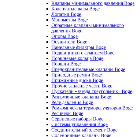
Клапаны минимального давления Boge
Коленчатые валы Boge
Лопатки Boge
Манометры Boge
Обратные клапаны минимального
давления Boge
Опоры Boge
Осушители Boge
Панельные фильтры Boge
Подшипники с фланцем Boge
Поршневые кольца Boge
Поршни Boge
Предохранительные клапаны Boge
Приводные ремни Boge
Прижимные диски Boge
Прочие запасные части Boge
Пускатели «звезда-треугольник» Boge
Разгрузочные клапаны Boge
Реле давления Boge
Ремкомплекты терморегуляторов Boge
Ресиверы Boge
Сервисные наборы Boge
Системы управления Boge
Соединительный элемент Boge
Соленоидные клапаны Boge