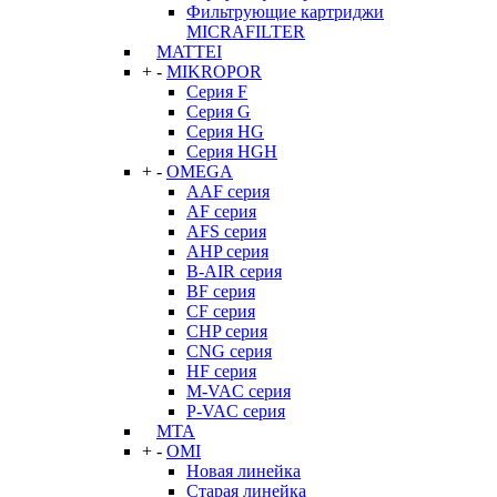
Фильтрующие картриджи
MICRAFILTER
MATTEI
+
-
MIKROPOR
Серия F
Серия G
Серия HG
Серия HGH
+
-
OMEGA
AAF серия
AF серия
AFS серия
AHP серия
B-AIR серия
BF серия
CF серия
CHP серия
CNG серия
HF серия
M-VAC серия
P-VAC серия
MTA
+
-
OMI
Новая линейка
Старая линейка