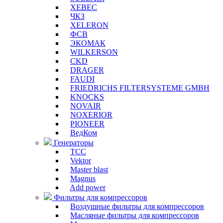
XEBEC
ЧКЗ
XELERON
ФСВ
ЭКОМАК
WILKERSON
CKD
DRAGER
FAUDI
FRIEDRICHS FILTERSYSTEME GMBH
KNOCKS
NOVAIR
NOXERIOR
PIONEER
ВедКом
Генераторы
ТСС
Vektor
Master blast
Magnus
Add power
Фильтры для компрессоров
Воздушные фильтры для компрессоров
Масляные фильтры для компрессоров