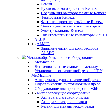
Ремни
Рукав высокого давления Remeza
Соединения быстроразъемные Remeza
Термостаты Remeza
Фитинги простые резьбовые Remeza
Электродвигатели к компрессорам
Электроклапаны Remeza
Электромагнитные контакторы и УПП
ALUP
+
-
ALMIG
Запасные части для компрессоров
ALMIG
Металлообрабатывающее оборудование
MetMachine
Ленточнопильные станки по металлу
Установки газоплазменной резки с ЧПУ
MetMachine
Аппараты воздушно плазменной резки
Гидравлический листогибочный пресс
Оборудование для производства ЖБИ
+
-
Металлорежущее оборудование
Аппараты лазерной очистки
Аппараты лазерной сварки
Резаки для механической резки