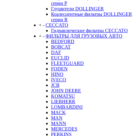
серии P
Глушители DOLLINGER
Коалесцентные фильтры DOLLINGER
серии R
+
-
CECCATO
Гидравлические фильтры CECCATO
+
-
ФИЛЬТРЫ ДЛЯ ГРУЗОВЫХ АВТО
BEDFORD
BOBCAT
DAF
EUCLID
FLEETGUARD
FODEN
HINO
IVECO
JCB
JOHN DEERE
KOMATSU
LIEBHERR
LOMBARDINI
MACK
MAN
MANN
MERCEDES
PERKINS