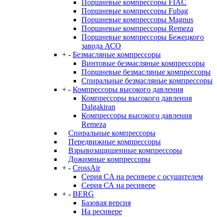
Поршневые компрессоры FIAC
Поршневые компрессоры Fubag
Поршневые компрессоры Magnus
Поршневые компрессоры Remeza
Поршневые компрессоры Бежецкого
завода АСО
+
-
Безмасляные компрессоры
Винтовые безмасляные компрессоры
Поршневые безмасляные компрессоры
Спиральные безмасляные компрессоры
+
-
Компрессоры высокого давления
Компрессоры высокого давления
Dalgakiran
Компрессоры высокого давления
Remeza
Спиральные компрессоры
Передвижные компрессоры
Взрывозащищенные компрессоры
Дожимные компрессоры
+
-
CrossAir
Серия CA на ресивере с осушителем
Серия СА на ресивере
+
-
BERG
Базовая версия
На ресивере