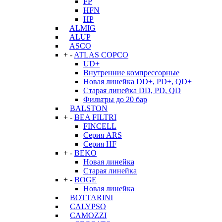
FP
HFN
HP
ALMIG
ALUP
ASCO
+
-
ATLAS COPCO
UD+
Внутренние компрессорные
Новая линейка DD+, PD+, QD+
Старая линейка DD, PD, QD
Фильтры до 20 бар
BALSTON
+
-
BEA FILTRI
FINCELL
Серия ARS
Серия HF
+
-
BEKO
Новая линейка
Старая линейка
+
-
BOGE
Новая линейка
BOTTARINI
CALYPSO
CAMOZZI