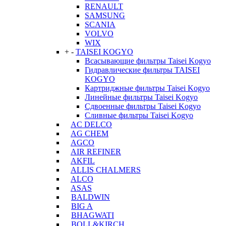
RENAULT
SAMSUNG
SCANIA
VOLVO
WIX
+
-
TAISEI KOGYO
Всасывающие фильтры Taisei Kogyo
Гидравлические фильтры TAISEI
KOGYO
Картриджные фильтры Taisei Kogyo
Линейные фильтры Taisei Kogyo
Сдвоенные фильтры Taisei Kogyo
Сливные фильтры Taisei Kogyo
AC DELCO
AG CHEM
AGCO
AIR REFINER
AKFIL
ALLIS CHALMERS
ALCO
ASAS
BALDWIN
BIG A
BHAGWATI
BOLL&KIRCH