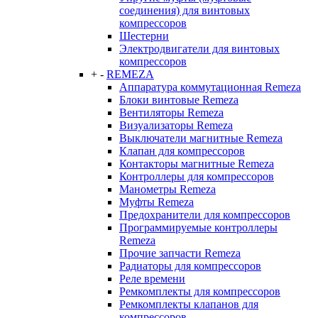
соединения) для винтовых
компрессоров
Шестерни
Электродвигатели для винтовых
компрессоров
+
-
REMEZA
Аппаратура коммутационная Remeza
Блоки винтовые Remeza
Вентиляторы Remeza
Визуализаторы Remeza
Выключатели магнитные Remeza
Клапан для компрессоров
Контакторы магнитные Remeza
Контроллеры для компрессоров
Манометры Remeza
Муфты Remeza
Предохранители для компрессоров
Программируемые контроллеры
Remeza
Прочие запчасти Remeza
Радиаторы для компрессоров
Реле времени
Ремкомплекты для компрессоров
Ремкомплекты клапанов для
компрессоров