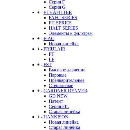
Серия F
Серия G
+
-
ETHAFILTER
FAFC SERIES
FH SERIES
HALT SERIES
Элементы к фильтрам
+
-
FIAC
Новая линейка
+
-
FRIULAIR
FT
LF
+
-
FST
Высокое давление
Паровые
Предварительные
Стерильные
+
-
GARDNER DENVER
GD NEW
Патент
Серия FIL
Старая линейка
+
-
HANKISON
Новая линейка
Старая линейка