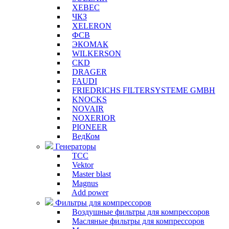
XEBEC
ЧКЗ
XELERON
ФСВ
ЭКОМАК
WILKERSON
CKD
DRAGER
FAUDI
FRIEDRICHS FILTERSYSTEME GMBH
KNOCKS
NOVAIR
NOXERIOR
PIONEER
ВедКом
Генераторы
ТСС
Vektor
Master blast
Magnus
Add power
Фильтры для компрессоров
Воздушные фильтры для компрессоров
Масляные фильтры для компрессоров