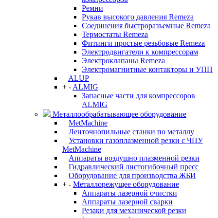
Ремни
Рукав высокого давления Remeza
Соединения быстроразъемные Remeza
Термостаты Remeza
Фитинги простые резьбовые Remeza
Электродвигатели к компрессорам
Электроклапаны Remeza
Электромагнитные контакторы и УПП
ALUP
+
-
ALMIG
Запасные части для компрессоров
ALMIG
Металлообрабатывающее оборудование
MetMachine
Ленточнопильные станки по металлу
Установки газоплазменной резки с ЧПУ
MetMachine
Аппараты воздушно плазменной резки
Гидравлический листогибочный пресс
Оборудование для производства ЖБИ
+
-
Металлорежущее оборудование
Аппараты лазерной очистки
Аппараты лазерной сварки
Резаки для механической резки