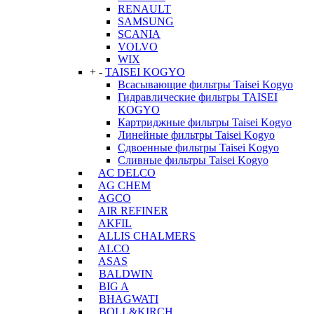
RENAULT
SAMSUNG
SCANIA
VOLVO
WIX
+
-
TAISEI KOGYO
Всасывающие фильтры Taisei Kogyo
Гидравлические фильтры TAISEI
KOGYO
Картриджные фильтры Taisei Kogyo
Линейные фильтры Taisei Kogyo
Сдвоенные фильтры Taisei Kogyo
Сливные фильтры Taisei Kogyo
AC DELCO
AG CHEM
AGCO
AIR REFINER
AKFIL
ALLIS CHALMERS
ALCO
ASAS
BALDWIN
BIG A
BHAGWATI
BOLL&KIRCH