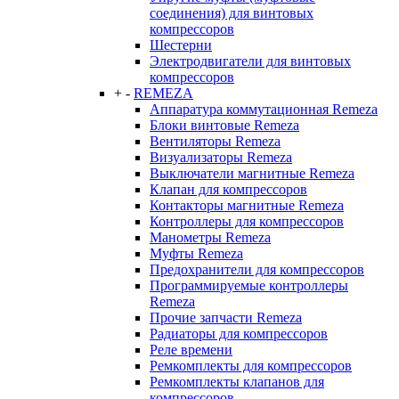
соединения) для винтовых
компрессоров
Шестерни
Электродвигатели для винтовых
компрессоров
+
-
REMEZA
Аппаратура коммутационная Remeza
Блоки винтовые Remeza
Вентиляторы Remeza
Визуализаторы Remeza
Выключатели магнитные Remeza
Клапан для компрессоров
Контакторы магнитные Remeza
Контроллеры для компрессоров
Манометры Remeza
Муфты Remeza
Предохранители для компрессоров
Программируемые контроллеры
Remeza
Прочие запчасти Remeza
Радиаторы для компрессоров
Реле времени
Ремкомплекты для компрессоров
Ремкомплекты клапанов для
компрессоров