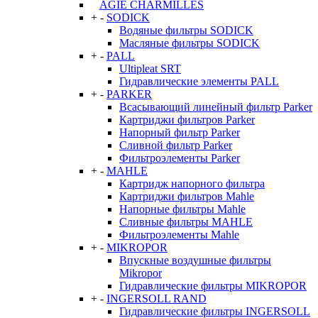
AGIE CHARMILLES
+
-
SODICK
Водяные фильтры SODICK
Масляные фильтры SODICK
+
-
PALL
Ultipleat SRT
Гидравлические элементы PALL
+
-
PARKER
Всасывающий линейный фильтр Parker
Картриджи фильтров Parker
Напорный фильтр Parker
Сливной фильтр Parker
Фильтроэлементы Parker
+
-
MAHLE
Картридж напорного фильтра
Картриджи фильтров Mahle
Напорные фильтры Mahle
Сливные фильтры MAHLE
Фильтроэлементы Mahle
+
-
MIKROPOR
Впускные воздушные фильтры
Mikropor
Гидравлические фильтры MIKROPOR
+
-
INGERSOLL RAND
Гидравлические фильтры INGERSOLL