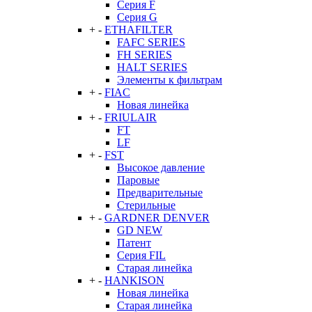
Серия F
Серия G
+
-
ETHAFILTER
FAFC SERIES
FH SERIES
HALT SERIES
Элементы к фильтрам
+
-
FIAC
Новая линейка
+
-
FRIULAIR
FT
LF
+
-
FST
Высокое давление
Паровые
Предварительные
Стерильные
+
-
GARDNER DENVER
GD NEW
Патент
Серия FIL
Старая линейка
+
-
HANKISON
Новая линейка
Старая линейка