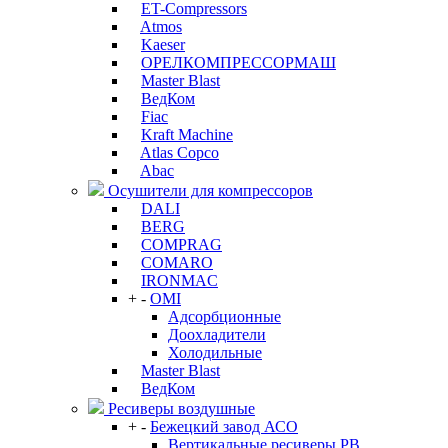
ET-Compressors
Atmos
Kaeser
ОРЕЛКОМПРЕССОРМАШ
Master Blast
ВедКом
Fiac
Kraft Machine
Atlas Copco
Abac
Осушители для компрессоров
DALI
BERG
COMPRAG
COMARO
IRONMAC
+
-
OMI
Адсорбционные
Доохладители
Холодильные
Master Blast
ВедКом
Ресиверы воздушные
+
-
Бежецкий завод АСО
Вертикальные ресиверы РВ