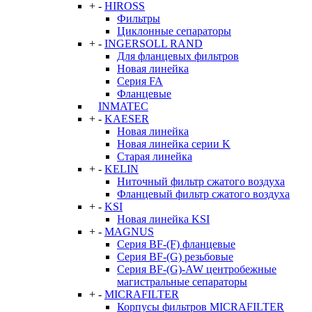
+
-
HIROSS
Фильтры
Циклонные сепараторы
+
-
INGERSOLL RAND
Для фланцевых фильтров
Новая линейка
Серия FA
Фланцевые
INMATEC
+
-
KAESER
Новая линейка
Новая линейка серии K
Старая линейка
+
-
KELIN
Ниточный фильтр сжатого воздуха
Фланцевый фильтр сжатого воздуха
+
-
KSI
Новая линейка KSI
+
-
MAGNUS
Серия BF-(F) фланцевые
Серия BF-(G) резьбовые
Серия BF-(G)-AW центробежные
магистральные сепараторы
+
-
MICRAFILTER
Корпусы фильтров MICRAFILTER