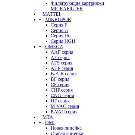
Фильтрующие картриджи
MICRAFILTER
MATTEI
+
-
MIKROPOR
Серия F
Серия G
Серия HG
Серия HGH
+
-
OMEGA
AAF серия
AF серия
AFS серия
AHP серия
B-AIR серия
BF серия
CF серия
CHP серия
CNG серия
HF серия
M-VAC серия
P-VAC серия
MTA
+
-
OMI
Новая линейка
Старая линейка