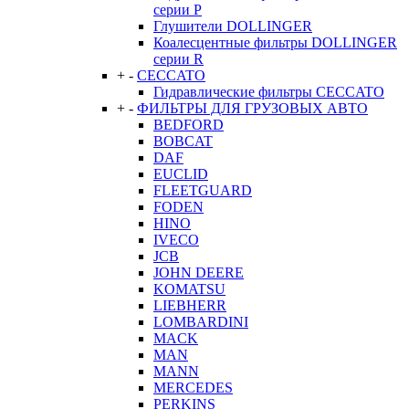
серии P
Глушители DOLLINGER
Коалесцентные фильтры DOLLINGER
серии R
+
-
CECCATO
Гидравлические фильтры CECCATO
+
-
ФИЛЬТРЫ ДЛЯ ГРУЗОВЫХ АВТО
BEDFORD
BOBCAT
DAF
EUCLID
FLEETGUARD
FODEN
HINO
IVECO
JCB
JOHN DEERE
KOMATSU
LIEBHERR
LOMBARDINI
MACK
MAN
MANN
MERCEDES
PERKINS