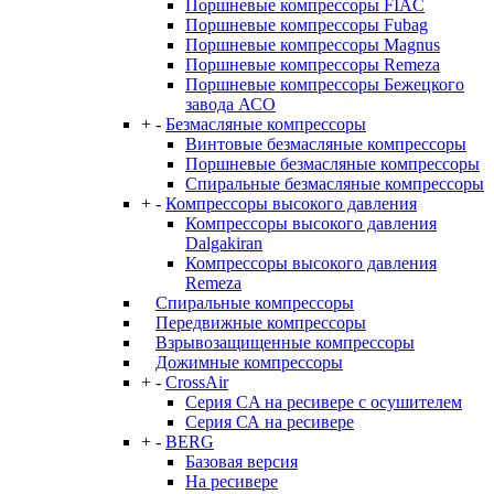
Поршневые компрессоры FIAC
Поршневые компрессоры Fubag
Поршневые компрессоры Magnus
Поршневые компрессоры Remeza
Поршневые компрессоры Бежецкого
завода АСО
+
-
Безмасляные компрессоры
Винтовые безмасляные компрессоры
Поршневые безмасляные компрессоры
Спиральные безмасляные компрессоры
+
-
Компрессоры высокого давления
Компрессоры высокого давления
Dalgakiran
Компрессоры высокого давления
Remeza
Спиральные компрессоры
Передвижные компрессоры
Взрывозащищенные компрессоры
Дожимные компрессоры
+
-
CrossAir
Серия CA на ресивере с осушителем
Серия СА на ресивере
+
-
BERG
Базовая версия
На ресивере