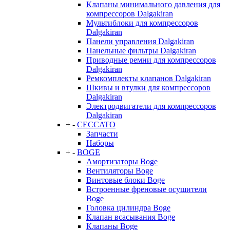
Клапаны минимального давления для
компрессоров Dalgakiran
Мультиблоки для компрессоров
Dalgakiran
Панели управления Dalgakiran
Панельные фильтры Dalgakiran
Приводные ремни для компрессоров
Dalgakiran
Ремкомплекты клапанов Dalgakiran
Шкивы и втулки для компрессоров
Dalgakiran
Электродвигатели для компрессоров
Dalgakiran
+
-
CECCATO
Запчасти
Наборы
+
-
BOGE
Амортизаторы Boge
Вентиляторы Boge
Винтовые блоки Boge
Встроенные френовые осушители
Boge
Головка цилиндра Boge
Клапан всасывания Boge
Клапаны Boge