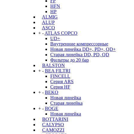
FP
HFN
HP
ALMIG
ALUP
ASCO
+
-
ATLAS COPCO
UD+
Внутренние компрессорные
Новая линейка DD+, PD+, QD+
Старая линейка DD, PD, QD
Фильтры до 20 бар
BALSTON
+
-
BEA FILTRI
FINCELL
Серия ARS
Серия HF
+
-
BEKO
Новая линейка
Старая линейка
+
-
BOGE
Новая линейка
BOTTARINI
CALYPSO
CAMOZZI