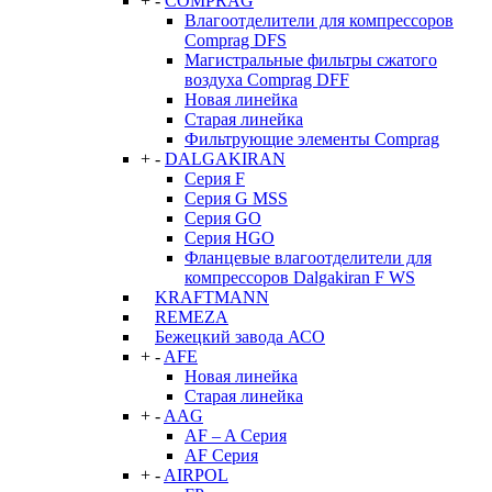
+
-
COMPRAG
Влагоотделители для компрессоров
Comprag DFS
Магистральные фильтры сжатого
воздуха Comprag DFF
Новая линейка
Старая линейка
Фильтрующие элементы Comprag
+
-
DALGAKIRAN
Серия F
Серия G MSS
Серия GO
Серия HGO
Фланцевые влагоотделители для
компрессоров Dalgakiran F WS
KRAFTMANN
REMEZA
Бежецкий завода АСО
+
-
AFE
Новая линейка
Старая линейка
+
-
AAG
AF – A Серия
AF Серия
+
-
AIRPOL