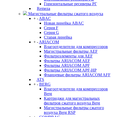
Горизонтальные ресиверы РГ
Remeza
Магистральные фильтры сжатого воздуха
+
-
ABAC
Новая линейка ABAC
Серия F
Серия G
Старая линейка
+
-
ARIACOM
Влагоотделители для компрессоров
Магистральные фильтры AEF
Фильтроэлементы для AEF
Фильтры ARIACOM AEF
Фильтры ARIACOM APF
Фильтры ARIACOM APF-HP
Фланцевые фильтры ARIACOM AFF
ATS
+
-
BERG
Влагоотделители для компрессоров
Berg
Картриджи для магистральных
фильтров сжатого воздуха Berg
Магистральные фильтры сжатого
воздуха Berg RSP