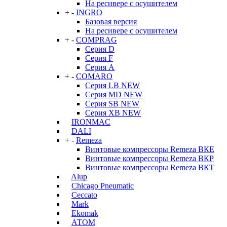
На ресивере с осушителем
+
-
INGRO
Базовая версия
На ресивере с осушителем
+
-
COMPRAG
Серия D
Серия F
Серия А
+
-
COMARO
Серия LB NEW
Серия MD NEW
Серия SB NEW
Серия XB NEW
IRONMAC
DALI
+
-
Remeza
Винтовые компрессоры Remeza ВКЕ
Винтовые компрессоры Remeza ВКР
Винтовые компрессоры Remeza ВКТ
Alup
Chicago Pneumatic
Ceccato
Mark
Ekomak
АТОМ