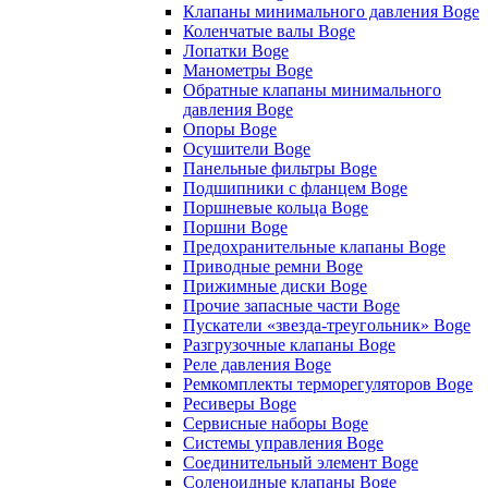
Клапаны минимального давления Boge
Коленчатые валы Boge
Лопатки Boge
Манометры Boge
Обратные клапаны минимального
давления Boge
Опоры Boge
Осушители Boge
Панельные фильтры Boge
Подшипники с фланцем Boge
Поршневые кольца Boge
Поршни Boge
Предохранительные клапаны Boge
Приводные ремни Boge
Прижимные диски Boge
Прочие запасные части Boge
Пускатели «звезда-треугольник» Boge
Разгрузочные клапаны Boge
Реле давления Boge
Ремкомплекты терморегуляторов Boge
Ресиверы Boge
Сервисные наборы Boge
Системы управления Boge
Соединительный элемент Boge
Соленоидные клапаны Boge