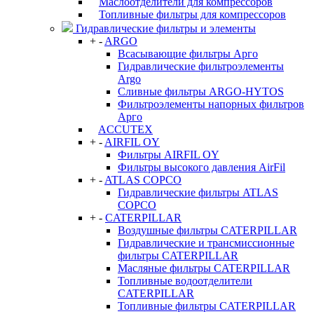
Маслоотделители для компрессоров
Топливные фильтры для компрессоров
Гидравлические фильтры и элементы
+
-
ARGO
Всасывающие фильтры Арго
Гидравлические фильтроэлементы
Argo
Сливные фильтры ARGO-HYTOS
Фильтроэлементы напорных фильтров
Арго
ACCUTEX
+
-
AIRFIL OY
Фильтры AIRFIL OY
Фильтры высокого давления AirFil
+
-
ATLAS COPCO
Гидравлические фильтры ATLAS
COPCO
+
-
CATERPILLAR
Воздушные фильтры CATERPILLAR
Гидравлические и трансмиссионные
фильтры CATERPILLAR
Масляные фильтры CATERPILLAR
Топливные водоотделители
CATERPILLAR
Топливные фильтры CATERPILLAR