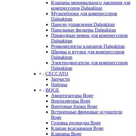
Клапаны минимального давления для
компрессоров Dalgakiran
Мультиблоки для компрессоров
Dalgakiran
Панели управления Dalgakiran
Панельные фильтры Dalgakiran
Приводные ремни для компрессоров
Dalgakiran
Ремкомплекты клапанов Dalgakiran
Шкивы и втулки для компрессоров
Dalgakiran
Электродвигатели для компрессоров
Dalgakiran
+
-
CECCATO
Запчасти
Наборы
+
-
BOGE
Амортизаторы Boge
Вентиляторы Boge
Винтовые блоки Boge
Встроенные френовые осушители
Boge
Головка цилиндра Boge
Клапан всасывания Boge
Клапаны Boge