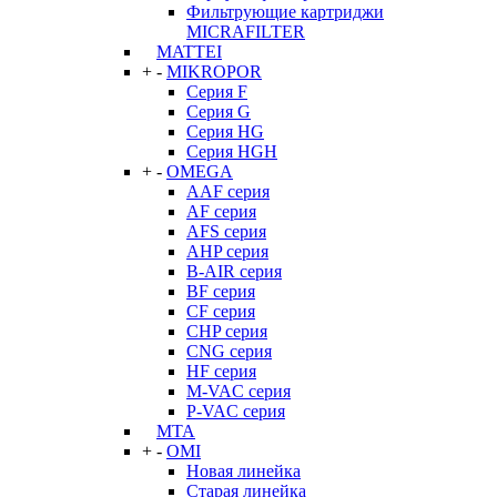
Фильтрующие картриджи
MICRAFILTER
MATTEI
+
-
MIKROPOR
Серия F
Серия G
Серия HG
Серия HGH
+
-
OMEGA
AAF серия
AF серия
AFS серия
AHP серия
B-AIR серия
BF серия
CF серия
CHP серия
CNG серия
HF серия
M-VAC серия
P-VAC серия
MTA
+
-
OMI
Новая линейка
Старая линейка