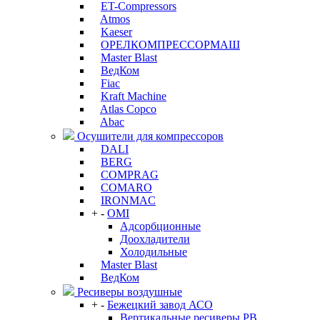
ET-Compressors
Atmos
Kaeser
ОРЕЛКОМПРЕССОРМАШ
Master Blast
ВедКом
Fiac
Kraft Machine
Atlas Copco
Abac
Осушители для компрессоров
DALI
BERG
COMPRAG
COMARO
IRONMAC
+
-
OMI
Адсорбционные
Доохладители
Холодильные
Master Blast
ВедКом
Ресиверы воздушные
+
-
Бежецкий завод АСО
Вертикальные ресиверы РВ