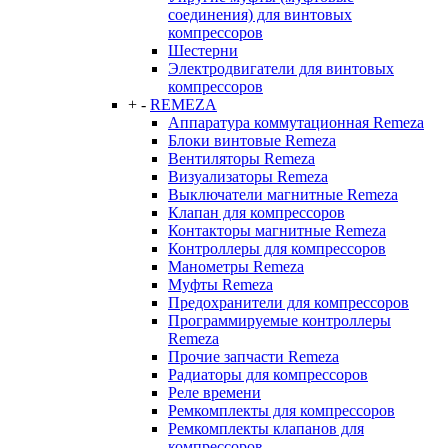
соединения) для винтовых
компрессоров
Шестерни
Электродвигатели для винтовых
компрессоров
+
-
REMEZA
Аппаратура коммутационная Remeza
Блоки винтовые Remeza
Вентиляторы Remeza
Визуализаторы Remeza
Выключатели магнитные Remeza
Клапан для компрессоров
Контакторы магнитные Remeza
Контроллеры для компрессоров
Манометры Remeza
Муфты Remeza
Предохранители для компрессоров
Программируемые контроллеры
Remeza
Прочие запчасти Remeza
Радиаторы для компрессоров
Реле времени
Ремкомплекты для компрессоров
Ремкомплекты клапанов для
компрессоров