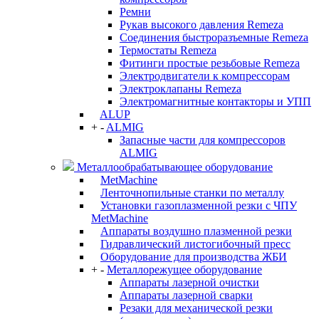
Ремни
Рукав высокого давления Remeza
Соединения быстроразъемные Remeza
Термостаты Remeza
Фитинги простые резьбовые Remeza
Электродвигатели к компрессорам
Электроклапаны Remeza
Электромагнитные контакторы и УПП
ALUP
+
-
ALMIG
Запасные части для компрессоров
ALMIG
Металлообрабатывающее оборудование
MetMachine
Ленточнопильные станки по металлу
Установки газоплазменной резки с ЧПУ
MetMachine
Аппараты воздушно плазменной резки
Гидравлический листогибочный пресс
Оборудование для производства ЖБИ
+
-
Металлорежущее оборудование
Аппараты лазерной очистки
Аппараты лазерной сварки
Резаки для механической резки