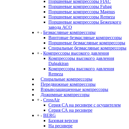
Поршневые компрессоры FIAC
Поршневые компрессоры Fubag
Поршневые компрессоры Magnus
Поршневые компрессоры Remeza
Поршневые компрессоры Бежецкого
завода АСО
+
-
Безмасляные компрессоры
Винтовые безмасляные компрессоры
Поршневые безмасляные компрессоры
Спиральные безмасляные компрессоры
+
-
Компрессоры высокого давления
Компрессоры высокого давления
Dalgakiran
Компрессоры высокого давления
Remeza
Спиральные компрессоры
Передвижные компрессоры
Взрывозащищенные компрессоры
Дожимные компрессоры
+
-
CrossAir
Серия CA на ресивере с осушителем
Серия СА на ресивере
+
-
BERG
Базовая версия
На ресивере