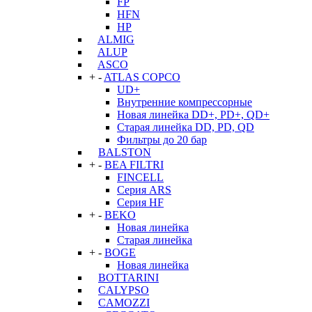
FP
HFN
HP
ALMIG
ALUP
ASCO
+
-
ATLAS COPCO
UD+
Внутренние компрессорные
Новая линейка DD+, PD+, QD+
Старая линейка DD, PD, QD
Фильтры до 20 бар
BALSTON
+
-
BEA FILTRI
FINCELL
Серия ARS
Серия HF
+
-
BEKO
Новая линейка
Старая линейка
+
-
BOGE
Новая линейка
BOTTARINI
CALYPSO
CAMOZZI