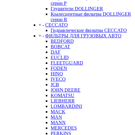
серии P
Глушители DOLLINGER
Коалесцентные фильтры DOLLINGER
серии R
+
-
CECCATO
Гидравлические фильтры CECCATO
+
-
ФИЛЬТРЫ ДЛЯ ГРУЗОВЫХ АВТО
BEDFORD
BOBCAT
DAF
EUCLID
FLEETGUARD
FODEN
HINO
IVECO
JCB
JOHN DEERE
KOMATSU
LIEBHERR
LOMBARDINI
MACK
MAN
MANN
MERCEDES
PERKINS