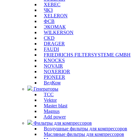
XEBEC
ЧКЗ
XELERON
ФСВ
ЭКОМАК
WILKERSON
CKD
DRAGER
FAUDI
FRIEDRICHS FILTERSYSTEME GMBH
KNOCKS
NOVAIR
NOXERIOR
PIONEER
ВедКом
Генераторы
ТСС
Vektor
Master blast
Magnus
Add power
Фильтры для компрессоров
Воздушные фильтры для компрессоров
Масляные фильтры для компрессоров