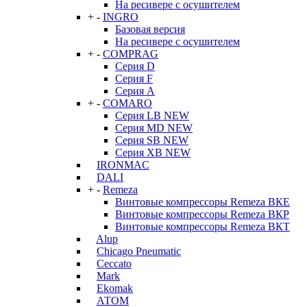
На ресивере с осушителем
+
-
INGRO
Базовая версия
На ресивере с осушителем
+
-
COMPRAG
Серия D
Серия F
Серия А
+
-
COMARO
Серия LB NEW
Серия MD NEW
Серия SB NEW
Серия XB NEW
IRONMAC
DALI
+
-
Remeza
Винтовые компрессоры Remeza ВКЕ
Винтовые компрессоры Remeza ВКР
Винтовые компрессоры Remeza ВКТ
Alup
Chicago Pneumatic
Ceccato
Mark
Ekomak
АТОМ