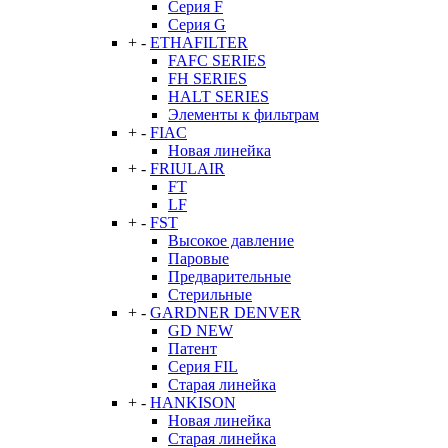
Серия F
Серия G
+
-
ETHAFILTER
FAFC SERIES
FH SERIES
HALT SERIES
Элементы к фильтрам
+
-
FIAC
Новая линейка
+
-
FRIULAIR
FT
LF
+
-
FST
Высокое давление
Паровые
Предварительные
Стерильные
+
-
GARDNER DENVER
GD NEW
Патент
Серия FIL
Старая линейка
+
-
HANKISON
Новая линейка
Старая линейка