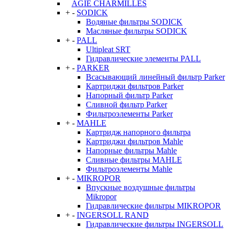
AGIE CHARMILLES
+
-
SODICK
Водяные фильтры SODICK
Масляные фильтры SODICK
+
-
PALL
Ultipleat SRT
Гидравлические элементы PALL
+
-
PARKER
Всасывающий линейный фильтр Parker
Картриджи фильтров Parker
Напорный фильтр Parker
Сливной фильтр Parker
Фильтроэлементы Parker
+
-
MAHLE
Картридж напорного фильтра
Картриджи фильтров Mahle
Напорные фильтры Mahle
Сливные фильтры MAHLE
Фильтроэлементы Mahle
+
-
MIKROPOR
Впускные воздушные фильтры
Mikropor
Гидравлические фильтры MIKROPOR
+
-
INGERSOLL RAND
Гидравлические фильтры INGERSOLL