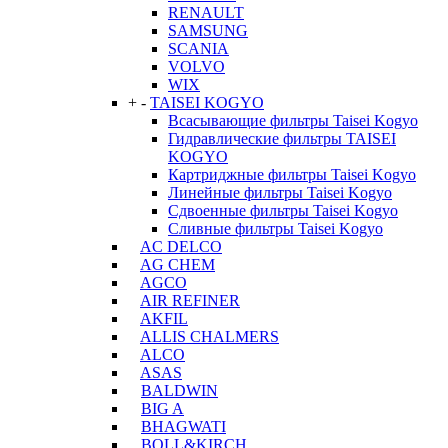
RENAULT
SAMSUNG
SCANIA
VOLVO
WIX
+
-
TAISEI KOGYO
Всасывающие фильтры Taisei Kogyo
Гидравлические фильтры TAISEI
KOGYO
Картриджные фильтры Taisei Kogyo
Линейные фильтры Taisei Kogyo
Сдвоенные фильтры Taisei Kogyo
Сливные фильтры Taisei Kogyo
AC DELCO
AG CHEM
AGCO
AIR REFINER
AKFIL
ALLIS CHALMERS
ALCO
ASAS
BALDWIN
BIG A
BHAGWATI
BOLL&KIRCH