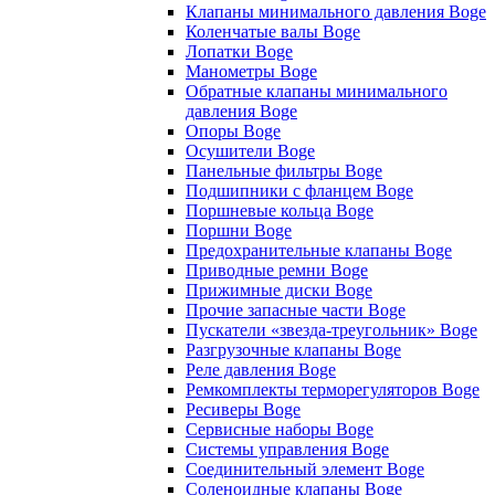
Клапаны минимального давления Boge
Коленчатые валы Boge
Лопатки Boge
Манометры Boge
Обратные клапаны минимального
давления Boge
Опоры Boge
Осушители Boge
Панельные фильтры Boge
Подшипники с фланцем Boge
Поршневые кольца Boge
Поршни Boge
Предохранительные клапаны Boge
Приводные ремни Boge
Прижимные диски Boge
Прочие запасные части Boge
Пускатели «звезда-треугольник» Boge
Разгрузочные клапаны Boge
Реле давления Boge
Ремкомплекты терморегуляторов Boge
Ресиверы Boge
Сервисные наборы Boge
Системы управления Boge
Соединительный элемент Boge
Соленоидные клапаны Boge