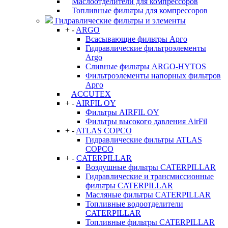
Маслоотделители для компрессоров
Топливные фильтры для компрессоров
Гидравлические фильтры и элементы
+
-
ARGO
Всасывающие фильтры Арго
Гидравлические фильтроэлементы
Argo
Сливные фильтры ARGO-HYTOS
Фильтроэлементы напорных фильтров
Арго
ACCUTEX
+
-
AIRFIL OY
Фильтры AIRFIL OY
Фильтры высокого давления AirFil
+
-
ATLAS COPCO
Гидравлические фильтры ATLAS
COPCO
+
-
CATERPILLAR
Воздушные фильтры CATERPILLAR
Гидравлические и трансмиссионные
фильтры CATERPILLAR
Масляные фильтры CATERPILLAR
Топливные водоотделители
CATERPILLAR
Топливные фильтры CATERPILLAR