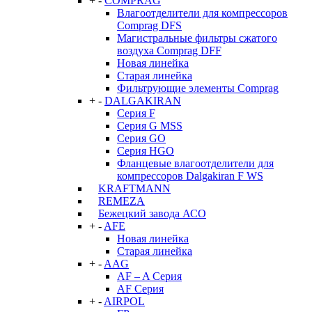
+
-
COMPRAG
Влагоотделители для компрессоров
Comprag DFS
Магистральные фильтры сжатого
воздуха Comprag DFF
Новая линейка
Старая линейка
Фильтрующие элементы Comprag
+
-
DALGAKIRAN
Серия F
Серия G MSS
Серия GO
Серия HGO
Фланцевые влагоотделители для
компрессоров Dalgakiran F WS
KRAFTMANN
REMEZA
Бежецкий завода АСО
+
-
AFE
Новая линейка
Старая линейка
+
-
AAG
AF – A Серия
AF Серия
+
-
AIRPOL