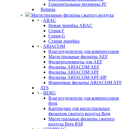
Горизонтальные ресиверы РГ
Remeza
Магистральные фильтры сжатого воздуха
+
-
ABAC
Новая линейка ABAC
Серия F
Серия G
Старая линейка
+
-
ARIACOM
Влагоотделители для компрессоров
Магистральные фильтры AEF
Фильтроэлементы для AEF
Фильтры ARIACOM AEF
Фильтры ARIACOM APF
Фильтры ARIACOM APF-HP
Фланцевые фильтры ARIACOM AFF
ATS
+
-
BERG
Влагоотделители для компрессоров
Berg
Картриджи для магистральных
фильтров сжатого воздуха Berg
Магистральные фильтры сжатого
воздуха Berg RSP