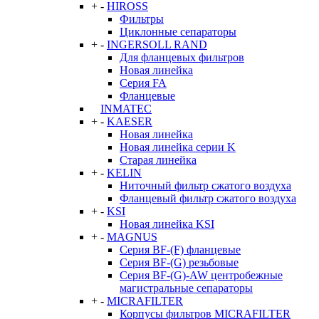
+
-
HIROSS
Фильтры
Циклонные сепараторы
+
-
INGERSOLL RAND
Для фланцевых фильтров
Новая линейка
Серия FA
Фланцевые
INMATEC
+
-
KAESER
Новая линейка
Новая линейка серии K
Старая линейка
+
-
KELIN
Ниточный фильтр сжатого воздуха
Фланцевый фильтр сжатого воздуха
+
-
KSI
Новая линейка KSI
+
-
MAGNUS
Серия BF-(F) фланцевые
Серия BF-(G) резьбовые
Серия BF-(G)-AW центробежные
магистральные сепараторы
+
-
MICRAFILTER
Корпусы фильтров MICRAFILTER