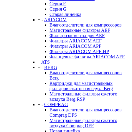
Серия F
Серия G
Старая линейка
+
-
ARIACOM
Влагоотделители для компрессоров
Магистральные фильтры AEF
Фильтроэлементы для AEF
Фильтры ARIACOM AEF
Фильтры ARIACOM APF
Фильтры ARIACOM APF-HP
Фланцевые фильтры ARIACOM AFF
ATS
+
-
BERG
Влагоотделители для компрессоров
Berg
Картриджи для магистральных
фильтров сжатого воздуха Berg
Магистральные фильтры сжатого
воздуха Berg RSP
+
-
COMPRAG
Влагоотделители для компрессоров
Comprag DFS
Магистральные фильтры сжатого
воздуха Comprag DFF
Новая линейка