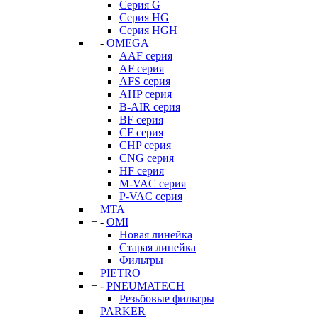
Серия G
Серия HG
Серия HGH
+
-
OMEGA
AAF серия
AF серия
AFS серия
AHP серия
B-AIR серия
BF серия
CF серия
CHP серия
CNG серия
HF серия
M-VAC серия
P-VAC серия
MTA
+
-
OMI
Новая линейка
Старая линейка
Фильтры
PIETRO
+
-
PNEUMATECH
Резьбовые фильтры
PARKER