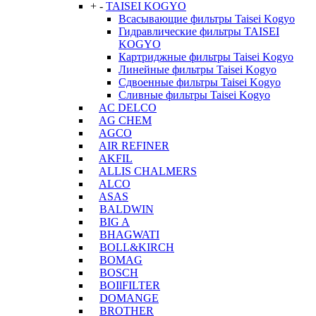
+
-
TAISEI KOGYO
Всасывающие фильтры Taisei Kogyo
Гидравлические фильтры TAISEI
KOGYO
Картриджные фильтры Taisei Kogyo
Линейные фильтры Taisei Kogyo
Сдвоенные фильтры Taisei Kogyo
Сливные фильтры Taisei Kogyo
AC DELCO
AG CHEM
AGCO
AIR REFINER
AKFIL
ALLIS CHALMERS
ALCO
ASAS
BALDWIN
BIG A
BHAGWATI
BOLL&KIRCH
BOMAG
BOSCH
BOIlFILTER
DOMANGE
BROTHER