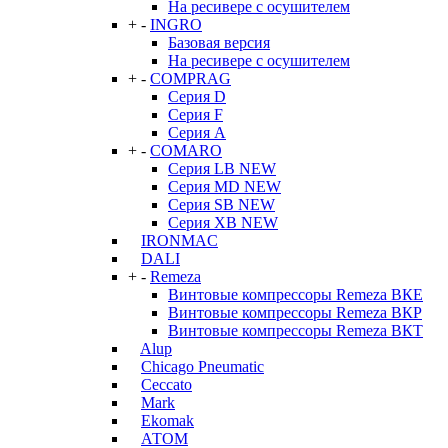
На ресивере с осушителем
+
-
INGRO
Базовая версия
На ресивере с осушителем
+
-
COMPRAG
Серия D
Серия F
Серия А
+
-
COMARO
Серия LB NEW
Серия MD NEW
Серия SB NEW
Серия XB NEW
IRONMAC
DALI
+
-
Remeza
Винтовые компрессоры Remeza ВКЕ
Винтовые компрессоры Remeza ВКР
Винтовые компрессоры Remeza ВКТ
Alup
Chicago Pneumatic
Ceccato
Mark
Ekomak
АТОМ