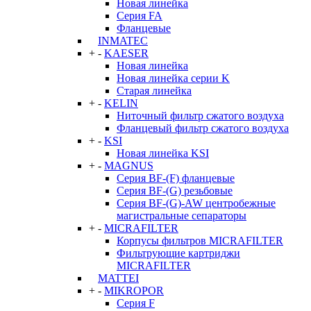
Новая линейка
Серия FA
Фланцевые
INMATEC
+
-
KAESER
Новая линейка
Новая линейка серии K
Старая линейка
+
-
KELIN
Ниточный фильтр сжатого воздуха
Фланцевый фильтр сжатого воздуха
+
-
KSI
Новая линейка KSI
+
-
MAGNUS
Серия BF-(F) фланцевые
Серия BF-(G) резьбовые
Серия BF-(G)-AW центробежные
магистральные сепараторы
+
-
MICRAFILTER
Корпусы фильтров MICRAFILTER
Фильтрующие картриджи
MICRAFILTER
MATTEI
+
-
MIKROPOR
Серия F