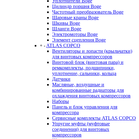
Уплотнители Boge
Цилиндр поршня Boge
Частотный преобразователь Boge
Шаровые краны Boge
Шкивы Boge
Шланги Boge
Электромоторы Boge
Элемент сцепления Boge
+
-
ATLAS COPCO
Вентиляторы и лопасти (крыльчатки)
для винтовых компрессоров
Винтовой блок (винтовая пара) и
ремкомплекты, подшипники,
уплотнение, сальники, кольца
Датчики
Масляные, воздушные и
комбинированные радиаторы для
охлаждения винтовых компрессоров
Наборы
Панель и блок управления для
компрессора
Сервисные комплекты ATLAS COPCO
Упругие муфты (муфтовые
соединения) для винтовых
компрессоров