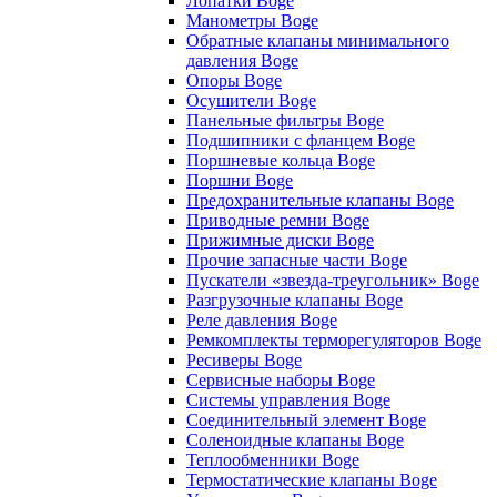
Лопатки Boge
Манометры Boge
Обратные клапаны минимального
давления Boge
Опоры Boge
Осушители Boge
Панельные фильтры Boge
Подшипники с фланцем Boge
Поршневые кольца Boge
Поршни Boge
Предохранительные клапаны Boge
Приводные ремни Boge
Прижимные диски Boge
Прочие запасные части Boge
Пускатели «звезда-треугольник» Boge
Разгрузочные клапаны Boge
Реле давления Boge
Ремкомплекты терморегуляторов Boge
Ресиверы Boge
Сервисные наборы Boge
Системы управления Boge
Соединительный элемент Boge
Соленоидные клапаны Boge
Теплообменники Boge
Термостатические клапаны Boge