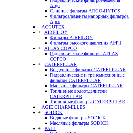
Гидравлические фильтроэлементы
Argo
Сливные фильтры ARGO-HYTOS
Фильтроэлементы напорных фильтров
Арго
ACCUTEX
+
-
AIRFIL OY
Фильтры AIRFIL OY
Фильтры высокого давления AirFil
+
-
ATLAS COPCO
Гидравлические фильтры ATLAS
COPCO
+
-
CATERPILLAR
Воздушные фильтры CATERPILLAR
Гидравлические и трансмиссионные
фильтры CATERPILLAR
Масляные фильтры CATERPILLAR
Топливные водоотделители
CATERPILLAR
Топливные фильтры CATERPILLAR
AGIE CHARMILLES
+
-
SODICK
Водяные фильтры SODICK
Масляные фильтры SODICK
+
-
PALL