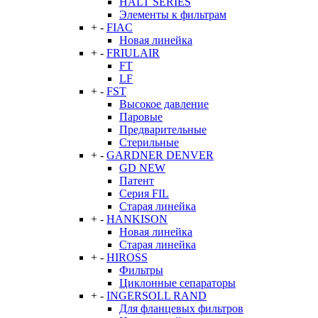
HALT SERIES
Элементы к фильтрам
+
-
FIAC
Новая линейка
+
-
FRIULAIR
FT
LF
+
-
FST
Высокое давление
Паровые
Предварительные
Стерильные
+
-
GARDNER DENVER
GD NEW
Патент
Серия FIL
Старая линейка
+
-
HANKISON
Новая линейка
Старая линейка
+
-
HIROSS
Фильтры
Циклонные сепараторы
+
-
INGERSOLL RAND
Для фланцевых фильтров