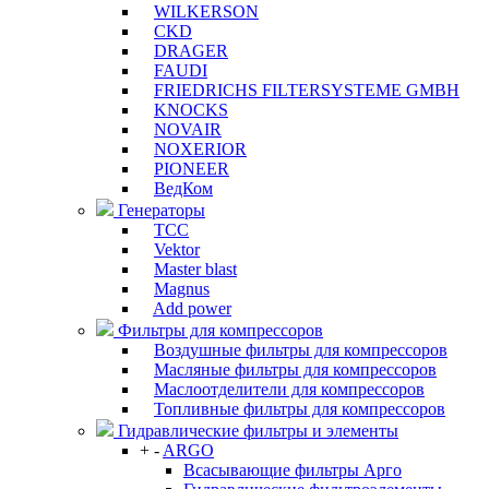
WILKERSON
CKD
DRAGER
FAUDI
FRIEDRICHS FILTERSYSTEME GMBH
KNOCKS
NOVAIR
NOXERIOR
PIONEER
ВедКом
Генераторы
ТСС
Vektor
Master blast
Magnus
Add power
Фильтры для компрессоров
Воздушные фильтры для компрессоров
Масляные фильтры для компрессоров
Маслоотделители для компрессоров
Топливные фильтры для компрессоров
Гидравлические фильтры и элементы
+
-
ARGO
Всасывающие фильтры Арго