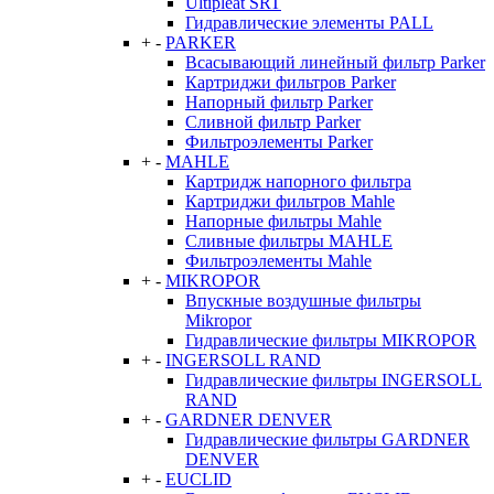
Ultipleat SRT
Гидравлические элементы PALL
+
-
PARKER
Всасывающий линейный фильтр Parker
Картриджи фильтров Parker
Напорный фильтр Parker
Сливной фильтр Parker
Фильтроэлементы Parker
+
-
MAHLE
Картридж напорного фильтра
Картриджи фильтров Mahle
Напорные фильтры Mahle
Сливные фильтры MAHLE
Фильтроэлементы Mahle
+
-
MIKROPOR
Впускные воздушные фильтры
Mikropor
Гидравлические фильтры MIKROPOR
+
-
INGERSOLL RAND
Гидравлические фильтры INGERSOLL
RAND
+
-
GARDNER DENVER
Гидравлические фильтры GARDNER
DENVER
+
-
EUCLID