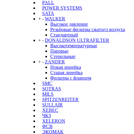
PALL
POWER SYSTEMS
SATA
+
-
WALKER
Высокое давление
Резьбовые фильтры сжатого воздуха
Стандартный
+
-
DONALDSON ULTRAFILTER
Высокотемпературные
Паровые
Стерильные
+
-
ZANDER
Новая линейка
Старая линейка
Фильтры с фланцем
SMC
SOTRAS
MILS
SPITZENREITER
SULLAIR
XEBEC
ЧКЗ
XELERON
ФСВ
ЭКОМАК