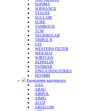
SOFIMA
SOFRANCE
STAUFF
SULLAIR
SURE
TAMROCK
TCM
TECHNOLAB
TRIPLE R
UFI
WESTERN FILTER
WEICHAI
WIRTGEN
ZEPPELIN
YANMAR
ZINGA INDUSTRIES
НОЭМИ
Разделение конденсата
AAG
ABAC
AIRPOL
AlMIG
ALUP
ARIACOM