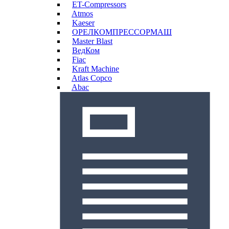
ET-Compressors
Atmos
Kaeser
ОРЕЛКОМПРЕССОРМАШ
Master Blast
ВедКом
Fiac
Kraft Machine
Atlas Copco
Abac