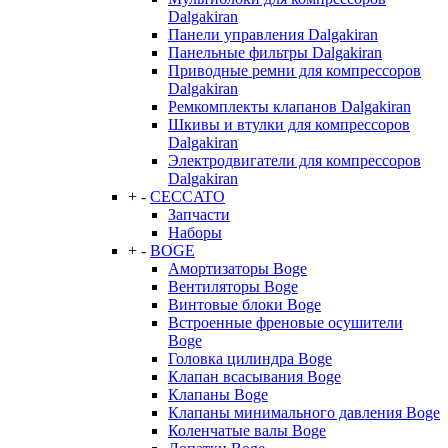
Dalgakiran
Панели управления Dalgakiran
Панельные фильтры Dalgakiran
Приводные ремни для компрессоров
Dalgakiran
Ремкомплекты клапанов Dalgakiran
Шкивы и втулки для компрессоров
Dalgakiran
Электродвигатели для компрессоров
Dalgakiran
+
-
CECCATO
Запчасти
Наборы
+
-
BOGE
Амортизаторы Boge
Вентиляторы Boge
Винтовые блоки Boge
Встроенные френовые осушители
Boge
Головка цилиндра Boge
Клапан всасывания Boge
Клапаны Boge
Клапаны минимального давления Boge
Коленчатые валы Boge