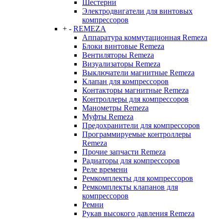
Шестерни
Электродвигатели для винтовых
компрессоров
+
-
REMEZA
Аппаратура коммутационная Remeza
Блоки винтовые Remeza
Вентиляторы Remeza
Визуализаторы Remeza
Выключатели магнитные Remeza
Клапан для компрессоров
Контакторы магнитные Remeza
Контроллеры для компрессоров
Манометры Remeza
Муфты Remeza
Предохранители для компрессоров
Программируемые контроллеры
Remeza
Прочие запчасти Remeza
Радиаторы для компрессоров
Реле времени
Ремкомплекты для компрессоров
Ремкомплекты клапанов для
компрессоров
Ремни
Рукав высокого давления Remeza