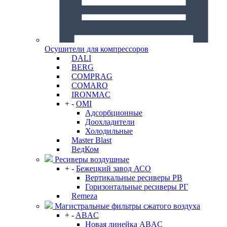
Осушители для компрессоров
DALI
BERG
COMPRAG
COMARO
IRONMAC
+
-
OMI
Адсорбционные
Доохладители
Холодильные
Master Blast
ВедКом
Ресиверы воздушные
+
-
Бежецкий завод АСО
Вертикальные ресиверы РВ
Горизонтальные ресиверы РГ
Remeza
Магистральные фильтры сжатого воздуха
+
-
ABAC
Новая линейка ABAC