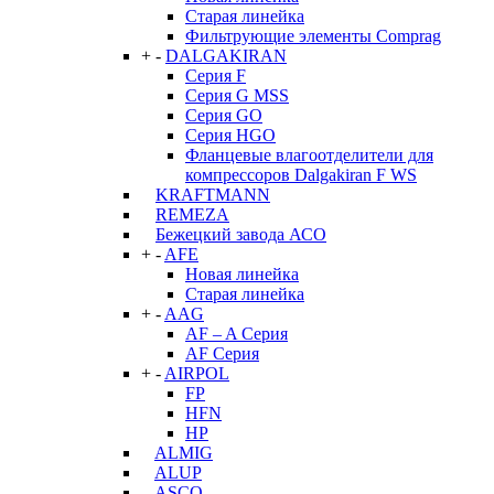
Старая линейка
Фильтрующие элементы Comprag
+
-
DALGAKIRAN
Серия F
Серия G MSS
Серия GO
Серия HGO
Фланцевые влагоотделители для
компрессоров Dalgakiran F WS
KRAFTMANN
REMEZA
Бежецкий завода АСО
+
-
AFE
Новая линейка
Старая линейка
+
-
AAG
AF – A Серия
AF Серия
+
-
AIRPOL
FP
HFN
HP
ALMIG
ALUP
ASCO