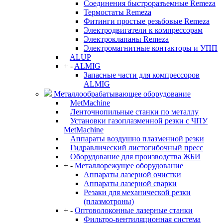
Соединения быстроразъемные Remeza
Термостаты Remeza
Фитинги простые резьбовые Remeza
Электродвигатели к компрессорам
Электроклапаны Remeza
Электромагнитные контакторы и УПП
ALUP
+
-
ALMIG
Запасные части для компрессоров
ALMIG
Металлообрабатывающее оборудование
MetMachine
Ленточнопильные станки по металлу
Установки газоплазменной резки с ЧПУ
MetMachine
Аппараты воздушно плазменной резки
Гидравлический листогибочный пресс
Оборудование для производства ЖБИ
+
-
Металлорежущее оборудование
Аппараты лазерной очистки
Аппараты лазерной сварки
Резаки для механической резки
(плазмотроны)
+
-
Оптоволоконные лазерные станки
Фильтро-вентиляционная система