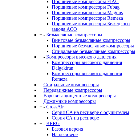
Поршневые компрессоры FIAC
Поршневые компрессоры Fubag
Поршневые компрессоры Magnus
Поршневые компрессоры Remeza
Поршневые компрессоры Бежецкого
завода АСО
+
-
Безмасляные компрессоры
Винтовые безмасляные компрессоры
Поршневые безмасляные компрессоры
Спиральные безмасляные компрессоры
+
-
Компрессоры высокого давления
Компрессоры высокого давления
Dalgakiran
Компрессоры высокого давления
Remeza
Спиральные компрессоры
Передвижные компрессоры
Взрывозащищенные компрессоры
Дожимные компрессоры
+
-
CrossAir
Серия CA на ресивере с осушителем
Серия СА на ресивере
+
-
BERG
Базовая версия
На ресивере