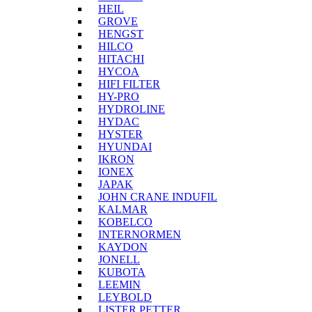
HEIL
GROVE
HENGST
HILCO
HITACHI
HYCOA
HIFI FILTER
HY-PRO
HYDROLINE
HYDAC
HYSTER
HYUNDAI
IKRON
IONEX
JAPAK
JOHN CRANE INDUFIL
KALMAR
KOBELCO
INTERNORMEN
KAYDON
JONELL
KUBOTA
LEEMIN
LEYBOLD
LISTER PETTER