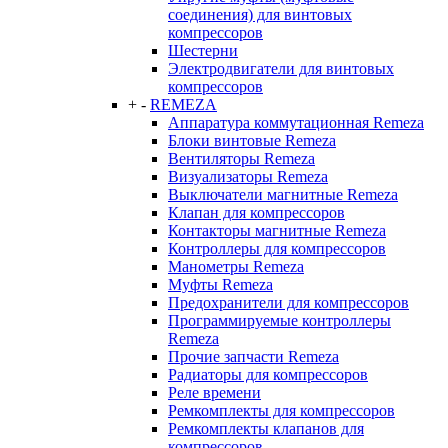
соединения) для винтовых
компрессоров
Шестерни
Электродвигатели для винтовых
компрессоров
+
-
REMEZA
Аппаратура коммутационная Remeza
Блоки винтовые Remeza
Вентиляторы Remeza
Визуализаторы Remeza
Выключатели магнитные Remeza
Клапан для компрессоров
Контакторы магнитные Remeza
Контроллеры для компрессоров
Манометры Remeza
Муфты Remeza
Предохранители для компрессоров
Программируемые контроллеры
Remeza
Прочие запчасти Remeza
Радиаторы для компрессоров
Реле времени
Ремкомплекты для компрессоров
Ремкомплекты клапанов для
компрессоров