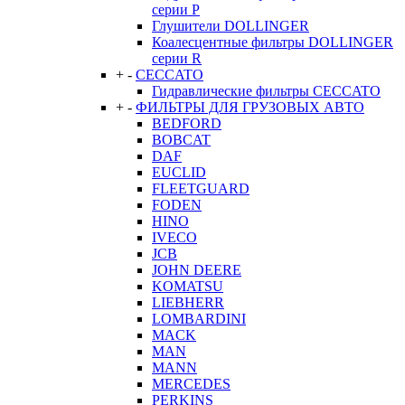
серии P
Глушители DOLLINGER
Коалесцентные фильтры DOLLINGER
серии R
+
-
CECCATO
Гидравлические фильтры CECCATO
+
-
ФИЛЬТРЫ ДЛЯ ГРУЗОВЫХ АВТО
BEDFORD
BOBCAT
DAF
EUCLID
FLEETGUARD
FODEN
HINO
IVECO
JCB
JOHN DEERE
KOMATSU
LIEBHERR
LOMBARDINI
MACK
MAN
MANN
MERCEDES
PERKINS