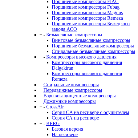
Поршневые компрессоры FIAC
Поршневые компрессоры Fubag
Поршневые компрессоры Magnus
Поршневые компрессоры Remeza
Поршневые компрессоры Бежецкого
завода АСО
+
-
Безмасляные компрессоры
Винтовые безмасляные компрессоры
Поршневые безмасляные компрессоры
Спиральные безмасляные компрессоры
+
-
Компрессоры высокого давления
Компрессоры высокого давления
Dalgakiran
Компрессоры высокого давления
Remeza
Спиральные компрессоры
Передвижные компрессоры
Взрывозащищенные компрессоры
Дожимные компрессоры
+
-
CrossAir
Серия CA на ресивере с осушителем
Серия СА на ресивере
+
-
BERG
Базовая версия
На ресивере