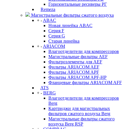
Горизонтальные ресиверы РГ
Remeza
Магистральные фильтры сжатого воздуха
+
-
ABAC
Новая линейка ABAC
Серия F
Серия G
Старая линейка
+
-
ARIACOM
Влагоотделители для компрессоров
Магистральные фильтры AEF
Фильтроэлементы для AEF
Фильтры ARIACOM AEF
Фильтры ARIACOM APF
Фильтры ARIACOM APF-HP
Фланцевые фильтры ARIACOM AFF
ATS
+
-
BERG
Влагоотделители для компрессоров
Berg
Картриджи для магистральных
фильтров сжатого воздуха Berg
Магистральные фильтры сжатого
воздуха Berg RSP