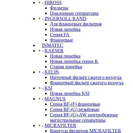
+
-
HIROSS
Фильтры
Циклонные сепараторы
+
-
INGERSOLL RAND
Для фланцевых фильтров
Новая линейка
Серия FA
Фланцевые
INMATEC
+
-
KAESER
Новая линейка
Новая линейка серии K
Старая линейка
+
-
KELIN
Ниточный фильтр сжатого воздуха
Фланцевый фильтр сжатого воздуха
+
-
KSI
Новая линейка KSI
+
-
MAGNUS
Серия BF-(F) фланцевые
Серия BF-(G) резьбовые
Серия BF-(G)-AW центробежные
магистральные сепараторы
+
-
MICRAFILTER
Корпусы фильтров MICRAFILTER