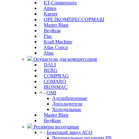
ET-Compressors
Atmos
Kaeser
ОРЕЛКОМПРЕССОРМАШ
Master Blast
ВедКом
Fiac
Kraft Machine
Atlas Copco
Abac
Осушители для компрессоров
DALI
BERG
COMPRAG
COMARO
IRONMAC
+
-
OMI
Адсорбционные
Доохладители
Холодильные
Master Blast
ВедКом
Ресиверы воздушные
+
-
Бежецкий завод АСО
Вертикальные ресиверы РВ