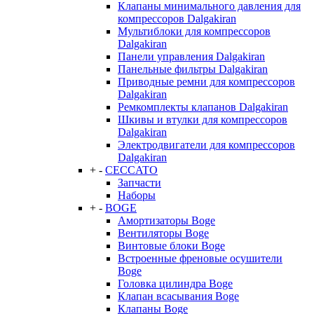
Клапаны минимального давления для
компрессоров Dalgakiran
Мультиблоки для компрессоров
Dalgakiran
Панели управления Dalgakiran
Панельные фильтры Dalgakiran
Приводные ремни для компрессоров
Dalgakiran
Ремкомплекты клапанов Dalgakiran
Шкивы и втулки для компрессоров
Dalgakiran
Электродвигатели для компрессоров
Dalgakiran
+
-
CECCATO
Запчасти
Наборы
+
-
BOGE
Амортизаторы Boge
Вентиляторы Boge
Винтовые блоки Boge
Встроенные френовые осушители
Boge
Головка цилиндра Boge
Клапан всасывания Boge
Клапаны Boge