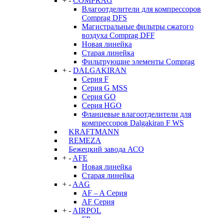
+
-
COMPRAG
Влагоотделители для компрессоров
Comprag DFS
Магистральные фильтры сжатого
воздуха Comprag DFF
Новая линейка
Старая линейка
Фильтрующие элементы Comprag
+
-
DALGAKIRAN
Серия F
Серия G MSS
Серия GO
Серия HGO
Фланцевые влагоотделители для
компрессоров Dalgakiran F WS
KRAFTMANN
REMEZA
Бежецкий завода АСО
+
-
AFE
Новая линейка
Старая линейка
+
-
AAG
AF – A Серия
AF Серия
+
-
AIRPOL