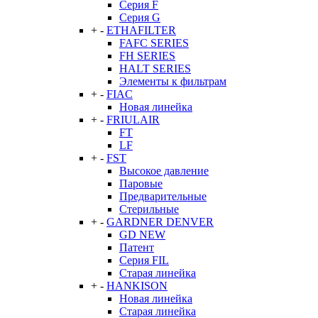
Серия F
Серия G
+
-
ETHAFILTER
FAFC SERIES
FH SERIES
HALT SERIES
Элементы к фильтрам
+
-
FIAC
Новая линейка
+
-
FRIULAIR
FT
LF
+
-
FST
Высокое давление
Паровые
Предварительные
Стерильные
+
-
GARDNER DENVER
GD NEW
Патент
Серия FIL
Старая линейка
+
-
HANKISON
Новая линейка
Старая линейка