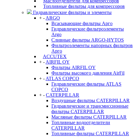
Маслоотделители для компрессоров
Топливные фильтры для компрессоров
Гидравлические фильтры и элементы
+
-
ARGO
Всасывающие фильтры Арго
Гидравлические фильтроэлементы
Argo
Сливные фильтры ARGO-HYTOS
Фильтроэлементы напорных фильтров
Арго
ACCUTEX
+
-
AIRFIL OY
Фильтры AIRFIL OY
Фильтры высокого давления AirFil
+
-
ATLAS COPCO
Гидравлические фильтры ATLAS
COPCO
+
-
CATERPILLAR
Воздушные фильтры CATERPILLAR
Гидравлические и трансмиссионные
фильтры CATERPILLAR
Масляные фильтры CATERPILLAR
Топливные водоотделители
CATERPILLAR
Топливные фильтры CATERPILLAR