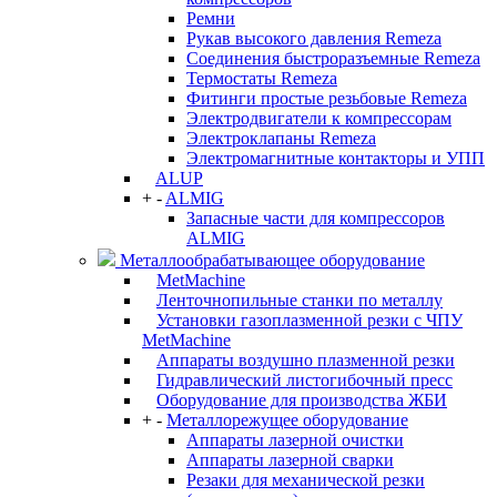
Ремни
Рукав высокого давления Remeza
Соединения быстроразъемные Remeza
Термостаты Remeza
Фитинги простые резьбовые Remeza
Электродвигатели к компрессорам
Электроклапаны Remeza
Электромагнитные контакторы и УПП
ALUP
+
-
ALMIG
Запасные части для компрессоров
ALMIG
Металлообрабатывающее оборудование
MetMachine
Ленточнопильные станки по металлу
Установки газоплазменной резки с ЧПУ
MetMachine
Аппараты воздушно плазменной резки
Гидравлический листогибочный пресс
Оборудование для производства ЖБИ
+
-
Металлорежущее оборудование
Аппараты лазерной очистки
Аппараты лазерной сварки
Резаки для механической резки