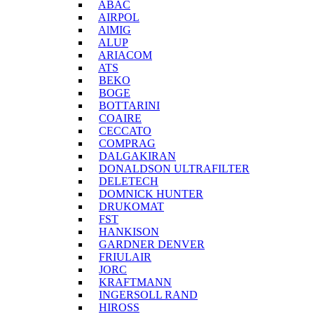
ABAC
AIRPOL
AlMIG
ALUP
ARIACOM
ATS
BEKO
BOGE
BOTTARINI
COAIRE
CECCATO
COMPRAG
DALGAKIRAN
DONALDSON ULTRAFILTER
DELETECH
DOMNICK HUNTER
DRUKOMAT
FST
HANKISON
GARDNER DENVER
FRIULAIR
JORC
KRAFTMANN
INGERSOLL RAND
HIROSS