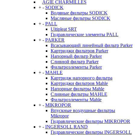
AGIE CHARMILLES
+
-
SODICK
Водяные фильтры SODICK
Масляные фильтры SODICK
+
-
PALL
Ultipleat SRT
Гидравлические элементы PALL
+
-
PARKER
Всасывающий линейный фильтр Parker
Картриджи фильтров Parker
Напорный фильтр Parker
Сливной фильтр Parker
Фильтроэлементы Parker
+
-
MAHLE
Картридж напорного фильтра
Картриджи фильтров Mahle
Напорные фильтры Mahle
Сливные фильтры MAHLE
Фильтроэлементы Mahle
+
-
MIKROPOR
Впускные воздушные фильтры
Mikropor
Гидравлические фильтры MIKROPOR
+
-
INGERSOLL RAND
Гидравлические фильтры INGERSOLL