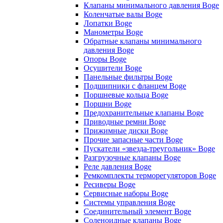
Клапаны минимального давления Boge
Коленчатые валы Boge
Лопатки Boge
Манометры Boge
Обратные клапаны минимального
давления Boge
Опоры Boge
Осушители Boge
Панельные фильтры Boge
Подшипники с фланцем Boge
Поршневые кольца Boge
Поршни Boge
Предохранительные клапаны Boge
Приводные ремни Boge
Прижимные диски Boge
Прочие запасные части Boge
Пускатели «звезда-треугольник» Boge
Разгрузочные клапаны Boge
Реле давления Boge
Ремкомплекты терморегуляторов Boge
Ресиверы Boge
Сервисные наборы Boge
Системы управления Boge
Соединительный элемент Boge
Соленоидные клапаны Boge