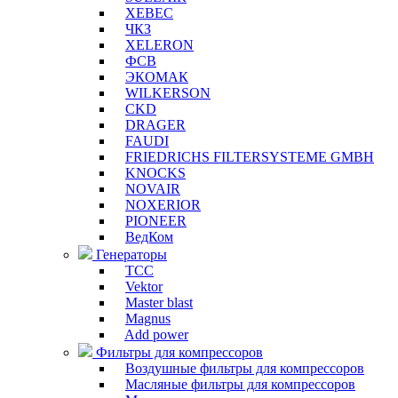
XEBEC
ЧКЗ
XELERON
ФСВ
ЭКОМАК
WILKERSON
CKD
DRAGER
FAUDI
FRIEDRICHS FILTERSYSTEME GMBH
KNOCKS
NOVAIR
NOXERIOR
PIONEER
ВедКом
Генераторы
ТСС
Vektor
Master blast
Magnus
Add power
Фильтры для компрессоров
Воздушные фильтры для компрессоров
Масляные фильтры для компрессоров