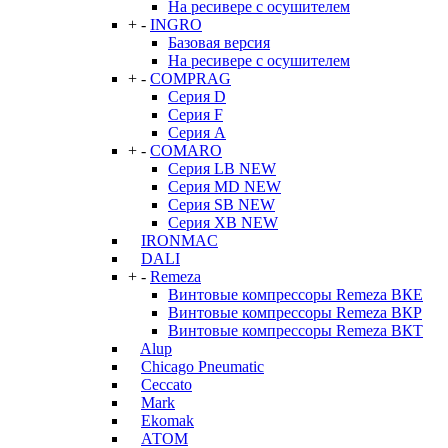
На ресивере с осушителем
+
-
INGRO
Базовая версия
На ресивере с осушителем
+
-
COMPRAG
Серия D
Серия F
Серия А
+
-
COMARO
Серия LB NEW
Серия MD NEW
Серия SB NEW
Серия XB NEW
IRONMAC
DALI
+
-
Remeza
Винтовые компрессоры Remeza ВКЕ
Винтовые компрессоры Remeza ВКР
Винтовые компрессоры Remeza ВКТ
Alup
Chicago Pneumatic
Ceccato
Mark
Ekomak
АТОМ