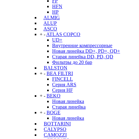
FP
HFN
HP
ALMIG
ALUP
ASCO
+
-
ATLAS COPCO
UD+
Внутренние компрессорные
Новая линейка DD+, PD+, QD+
Старая линейка DD, PD, QD
Фильтры до 20 бар
BALSTON
+
-
BEA FILTRI
FINCELL
Серия ARS
Серия HF
+
-
BEKO
Новая линейка
Старая линейка
+
-
BOGE
Новая линейка
BOTTARINI
CALYPSO
CAMOZZI