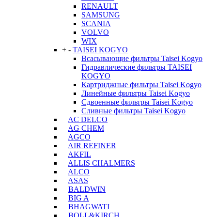
RENAULT
SAMSUNG
SCANIA
VOLVO
WIX
+
-
TAISEI KOGYO
Всасывающие фильтры Taisei Kogyo
Гидравлические фильтры TAISEI
KOGYO
Картриджные фильтры Taisei Kogyo
Линейные фильтры Taisei Kogyo
Сдвоенные фильтры Taisei Kogyo
Сливные фильтры Taisei Kogyo
AC DELCO
AG CHEM
AGCO
AIR REFINER
AKFIL
ALLIS CHALMERS
ALCO
ASAS
BALDWIN
BIG A
BHAGWATI
BOLL&KIRCH