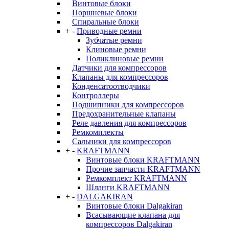
Винтовые блоки
Поршневые блоки
Спиральные блоки
+
-
Приводные ремни
Зубчатые ремни
Клиновые ремни
Поликлиновые ремни
Датчики для компрессоров
Клапаны для компрессоров
Конденсатоотводчики
Контроллеры
Подшипники для компрессоров
Предохранительные клапаны
Реле давления для компрессоров
Ремкомплекты
Сальники для компрессоров
+
-
KRAFTMANN
Винтовые блоки KRAFTMANN
Прочие запчасти KRAFTMANN
Ремкомплект KRAFTMANN
Шланги KRAFTMANN
+
-
DALGAKIRAN
Винтовые блоки Dalgakiran
Всасывающие клапана для
компрессоров Dalgakiran