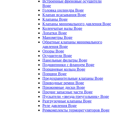
Встроенные френовые осушители
Boge
Головка цилиндра Boge
Клапан всасывания Boge
Клапаны Boge
Клапаны минимального давления Boge
Коленчатые валы Boge
Лопатки Boge
Манометры Boge
Обратные клапаны минимального
давления Boge
Опоры Boge
Осушители Boge
Панельные фильтры Boge
Подшипники с фланцем Boge
Поршневые кольца Boge
Поршни Boge
Предохранительные клапаны Boge
Приводные ремни Boge
Прижимные диски Boge
Прочие запасные части Boge
Пускатели «звезда-треугольник» Boge
Разгрузочные клапаны Boge
Реле давления Boge
Ремкомплекты терморегуляторов Boge