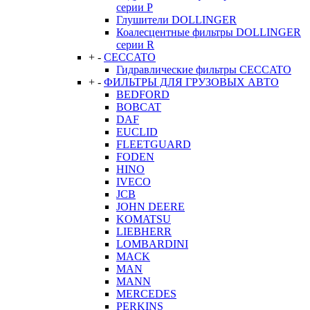
серии P
Глушители DOLLINGER
Коалесцентные фильтры DOLLINGER
серии R
+
-
CECCATO
Гидравлические фильтры CECCATO
+
-
ФИЛЬТРЫ ДЛЯ ГРУЗОВЫХ АВТО
BEDFORD
BOBCAT
DAF
EUCLID
FLEETGUARD
FODEN
HINO
IVECO
JCB
JOHN DEERE
KOMATSU
LIEBHERR
LOMBARDINI
MACK
MAN
MANN
MERCEDES
PERKINS