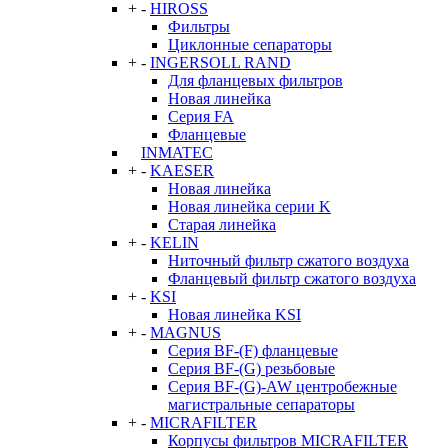
+
-
HIROSS
Фильтры
Циклонные сепараторы
+
-
INGERSOLL RAND
Для фланцевых фильтров
Новая линейка
Серия FA
Фланцевые
INMATEC
+
-
KAESER
Новая линейка
Новая линейка серии K
Старая линейка
+
-
KELIN
Ниточный фильтр сжатого воздуха
Фланцевый фильтр сжатого воздуха
+
-
KSI
Новая линейка KSI
+
-
MAGNUS
Серия BF-(F) фланцевые
Серия BF-(G) резьбовые
Серия BF-(G)-AW центробежные
магистральные сепараторы
+
-
MICRAFILTER
Корпусы фильтров MICRAFILTER