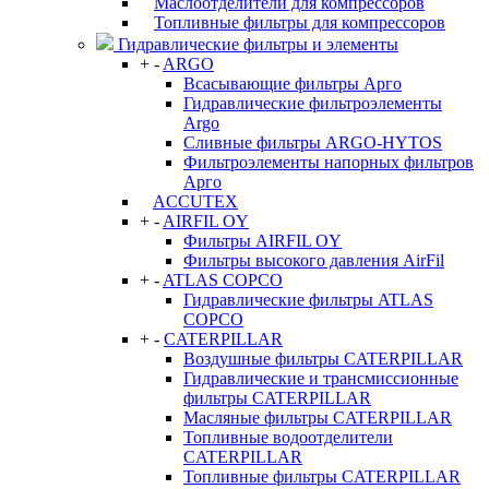
Маслоотделители для компрессоров
Топливные фильтры для компрессоров
Гидравлические фильтры и элементы
+
-
ARGO
Всасывающие фильтры Арго
Гидравлические фильтроэлементы
Argo
Сливные фильтры ARGO-HYTOS
Фильтроэлементы напорных фильтров
Арго
ACCUTEX
+
-
AIRFIL OY
Фильтры AIRFIL OY
Фильтры высокого давления AirFil
+
-
ATLAS COPCO
Гидравлические фильтры ATLAS
COPCO
+
-
CATERPILLAR
Воздушные фильтры CATERPILLAR
Гидравлические и трансмиссионные
фильтры CATERPILLAR
Масляные фильтры CATERPILLAR
Топливные водоотделители
CATERPILLAR
Топливные фильтры CATERPILLAR