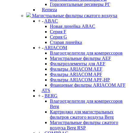
Горизонтальные ресиверы РГ
Remeza
Магистральные фильтры сжатого воздуха
+
-
ABAC
Новая линейка ABAC
Серия F
Серия G
Старая линейка
+
-
ARIACOM
Влагоотделители для компрессоров
Магистральные фильтры AEF
Фильтроэлементы для AEF
Фильтры ARIACOM AEF
Фильтры ARIACOM APF
Фильтры ARIACOM APF-HP
Фланцевые фильтры ARIACOM AFF
ATS
+
-
BERG
Влагоотделители для компрессоров
Berg
Картриджи для магистральных
фильтров сжатого воздуха Berg
Магистральные фильтры сжатого
воздуха Berg RSP