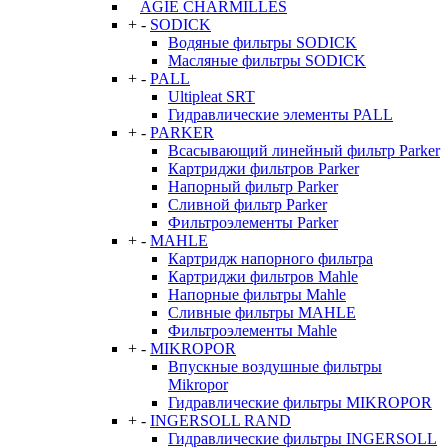
AGIE CHARMILLES
+
-
SODICK
Водяные фильтры SODICK
Масляные фильтры SODICK
+
-
PALL
Ultipleat SRT
Гидравлические элементы PALL
+
-
PARKER
Всасывающий линейный фильтр Parker
Картриджи фильтров Parker
Напорный фильтр Parker
Сливной фильтр Parker
Фильтроэлементы Parker
+
-
MAHLE
Картридж напорного фильтра
Картриджи фильтров Mahle
Напорные фильтры Mahle
Сливные фильтры MAHLE
Фильтроэлементы Mahle
+
-
MIKROPOR
Впускные воздушные фильтры
Mikropor
Гидравлические фильтры MIKROPOR
+
-
INGERSOLL RAND
Гидравлические фильтры INGERSOLL