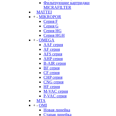
Фильтрующие картриджи
MICRAFILTER
MATTEI
+
-
MIKROPOR
Серия F
Серия G
Серия HG
Серия HGH
+
-
OMEGA
AAF серия
AF серия
AFS серия
AHP серия
B-AIR серия
BF серия
CF серия
CHP серия
CNG серия
HF серия
M-VAC серия
P-VAC серия
MTA
+
-
OMI
Новая линейка
Старая линейка