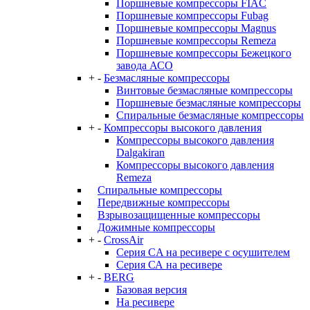
Поршневые компрессоры FIAC
Поршневые компрессоры Fubag
Поршневые компрессоры Magnus
Поршневые компрессоры Remeza
Поршневые компрессоры Бежецкого
завода АСО
+
-
Безмасляные компрессоры
Винтовые безмасляные компрессоры
Поршневые безмасляные компрессоры
Спиральные безмасляные компрессоры
+
-
Компрессоры высокого давления
Компрессоры высокого давления
Dalgakiran
Компрессоры высокого давления
Remeza
Спиральные компрессоры
Передвижные компрессоры
Взрывозащищенные компрессоры
Дожимные компрессоры
+
-
CrossAir
Серия CA на ресивере с осушителем
Серия СА на ресивере
+
-
BERG
Базовая версия
На ресивере