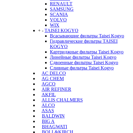
RENAULT
SAMSUNG
SCANIA
VOLVO
WIX
+
-
TAISEI KOGYO
Всасывающие фильтры Taisei Kogyo
Гидравлические фильтры TAISEI
KOGYO
Картриджные фильтры Taisei Kogyo
Линейные фильтры Taisei Kogyo
Сдвоенные фильтры Taisei Kogyo
Сливные фильтры Taisei Kogyo
AC DELCO
AG CHEM
AGCO
AIR REFINER
AKFIL
ALLIS CHALMERS
ALCO
ASAS
BALDWIN
BIG A
BHAGWATI
BOLL&KIRCH