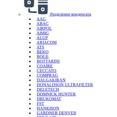
Разделение конденсата
AAG
ABAC
AIRPOL
AlMIG
ALUP
ARIACOM
ATS
BEKO
BOGE
BOTTARINI
COAIRE
CECCATO
COMPRAG
DALGAKIRAN
DONALDSON ULTRAFILTER
DELETECH
DOMNICK HUNTER
DRUKOMAT
FST
HANKISON
GARDNER DENVER