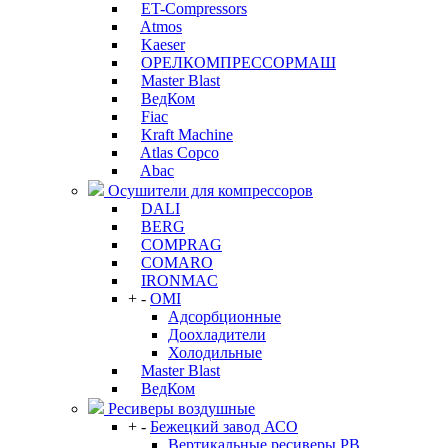
ET-Compressors
Atmos
Kaeser
ОРЕЛКОМПРЕССОРМАШ
Master Blast
ВедКом
Fiac
Kraft Machine
Atlas Copco
Abac
Осушители для компрессоров
DALI
BERG
COMPRAG
COMARO
IRONMAC
+
-
OMI
Адсорбционные
Доохладители
Холодильные
Master Blast
ВедКом
Ресиверы воздушные
+
-
Бежецкий завод АСО
Вертикальные ресиверы РВ