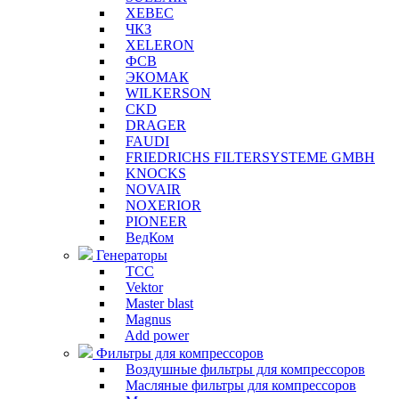
XEBEC
ЧКЗ
XELERON
ФСВ
ЭКОМАК
WILKERSON
CKD
DRAGER
FAUDI
FRIEDRICHS FILTERSYSTEME GMBH
KNOCKS
NOVAIR
NOXERIOR
PIONEER
ВедКом
Генераторы
ТСС
Vektor
Master blast
Magnus
Add power
Фильтры для компрессоров
Воздушные фильтры для компрессоров
Масляные фильтры для компрессоров