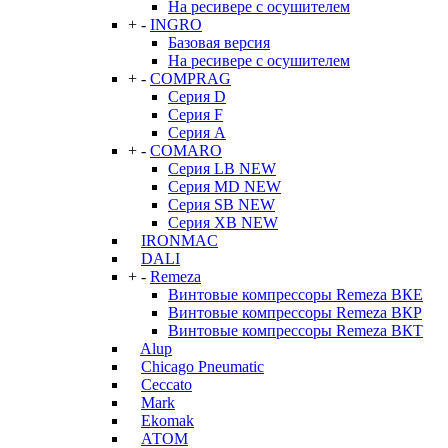
На ресивере с осушителем
+
-
INGRO
Базовая версия
На ресивере с осушителем
+
-
COMPRAG
Серия D
Серия F
Серия А
+
-
COMARO
Серия LB NEW
Серия MD NEW
Серия SB NEW
Серия XB NEW
IRONMAC
DALI
+
-
Remeza
Винтовые компрессоры Remeza ВКЕ
Винтовые компрессоры Remeza ВКР
Винтовые компрессоры Remeza ВКТ
Alup
Chicago Pneumatic
Ceccato
Mark
Ekomak
АТОМ