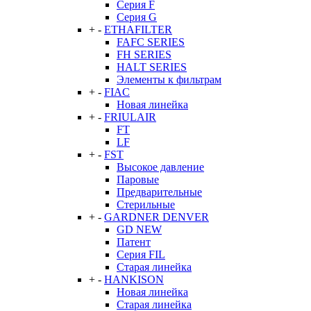
Серия F
Серия G
+
-
ETHAFILTER
FAFC SERIES
FH SERIES
HALT SERIES
Элементы к фильтрам
+
-
FIAC
Новая линейка
+
-
FRIULAIR
FT
LF
+
-
FST
Высокое давление
Паровые
Предварительные
Стерильные
+
-
GARDNER DENVER
GD NEW
Патент
Серия FIL
Старая линейка
+
-
HANKISON
Новая линейка
Старая линейка