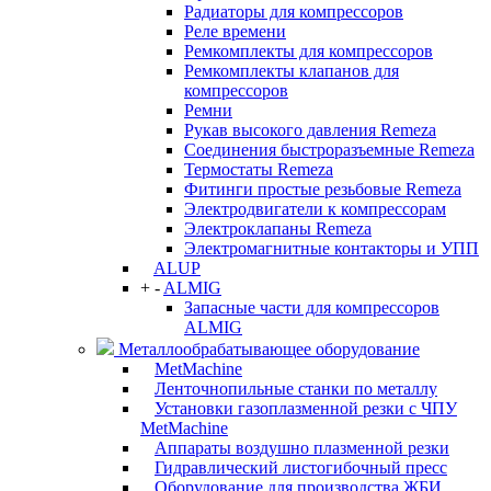
Радиаторы для компрессоров
Реле времени
Ремкомплекты для компрессоров
Ремкомплекты клапанов для
компрессоров
Ремни
Рукав высокого давления Remeza
Соединения быстроразъемные Remeza
Термостаты Remeza
Фитинги простые резьбовые Remeza
Электродвигатели к компрессорам
Электроклапаны Remeza
Электромагнитные контакторы и УПП
ALUP
+
-
ALMIG
Запасные части для компрессоров
ALMIG
Металлообрабатывающее оборудование
MetMachine
Ленточнопильные станки по металлу
Установки газоплазменной резки с ЧПУ
MetMachine
Аппараты воздушно плазменной резки
Гидравлический листогибочный пресс
Оборудование для производства ЖБИ