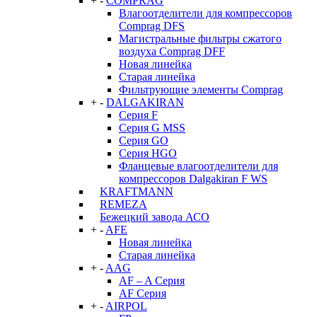
+
-
COMPRAG
Влагоотделители для компрессоров
Comprag DFS
Магистральные фильтры сжатого
воздуха Comprag DFF
Новая линейка
Старая линейка
Фильтрующие элементы Comprag
+
-
DALGAKIRAN
Серия F
Серия G MSS
Серия GO
Серия HGO
Фланцевые влагоотделители для
компрессоров Dalgakiran F WS
KRAFTMANN
REMEZA
Бежецкий завода АСО
+
-
AFE
Новая линейка
Старая линейка
+
-
AAG
AF – A Серия
AF Серия
+
-
AIRPOL