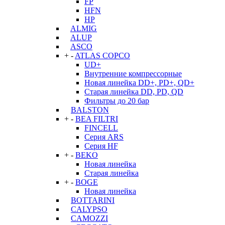
FP
HFN
HP
ALMIG
ALUP
ASCO
+
-
ATLAS COPCO
UD+
Внутренние компрессорные
Новая линейка DD+, PD+, QD+
Старая линейка DD, PD, QD
Фильтры до 20 бар
BALSTON
+
-
BEA FILTRI
FINCELL
Серия ARS
Серия HF
+
-
BEKO
Новая линейка
Старая линейка
+
-
BOGE
Новая линейка
BOTTARINI
CALYPSO
CAMOZZI