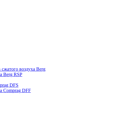
 сжатого воздуха Berg
а Berg RSP
prag DFS
ха Comprag DFF