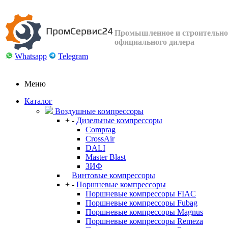
Промышленное и строительное
официального дилера
Whatsapp
Telegram
Меню
Каталог
Воздушные компрессоры
+
-
Дизельные компрессоры
Comprag
CrossAir
DALI
Master Blast
ЗИФ
Винтовые компрессоры
+
-
Поршневые компрессоры
Поршневые компрессоры FIAC
Поршневые компрессоры Fubag
Поршневые компрессоры Magnus
Поршневые компрессоры Remeza