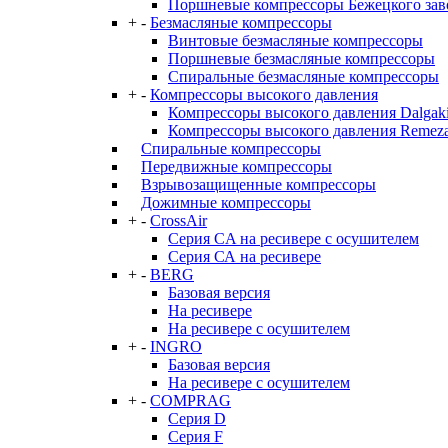
Поршневые компрессоры Бежецкого за
+
-
Безмасляные компрессоры
Винтовые безмасляные компрессоры
Поршневые безмасляные компрессоры
Спиральные безмасляные компрессоры
+
-
Компрессоры высокого давления
Компрессоры высокого давления Dalgaki
Компрессоры высокого давления Remez
Спиральные компрессоры
Передвижные компрессоры
Взрывозащищенные компрессоры
Дожимные компрессоры
+
-
CrossAir
Серия CA на ресивере с осушителем
Серия СА на ресивере
+
-
BERG
Базовая версия
На ресивере
На ресивере с осушителем
+
-
INGRO
Базовая версия
На ресивере с осушителем
+
-
COMPRAG
Серия D
Серия F