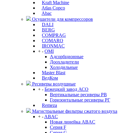
Kraft Machine
Atlas Copco
Abac
Осушители для компрессоров
DALI
BERG
COMPRAG
COMARO
IRONMAC
+
-
OMI
Адсорбционные
Доохладители
Холодильные
Master Blast
ВедКом
Ресиверы воздушные
+
-
Бежецкий завод АСО
Вертикальные ресиверы РВ
Горизонтальные ресиверы РГ
Remeza
Магистральные фильтры сжатого воздуха
+
-
ABAC
Новая линейка ABAC
Серия F
Серия G