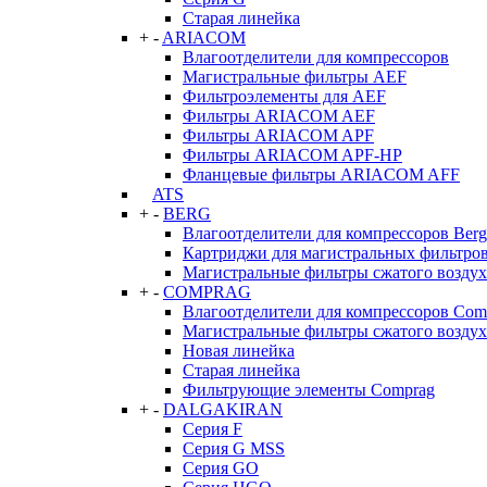
Старая линейка
+
-
ARIACOM
Влагоотделители для компрессоров
Магистральные фильтры AEF
Фильтроэлементы для AEF
Фильтры ARIACOM AEF
Фильтры ARIACOM APF
Фильтры ARIACOM APF-HP
Фланцевые фильтры ARIACOM AFF
ATS
+
-
BERG
Влагоотделители для компрессоров Berg
Картриджи для магистральных фильтров
Магистральные фильтры сжатого воздух
+
-
COMPRAG
Влагоотделители для компрессоров Com
Магистральные фильтры сжатого возду
Новая линейка
Старая линейка
Фильтрующие элементы Comprag
+
-
DALGAKIRAN
Серия F
Серия G MSS
Серия GO