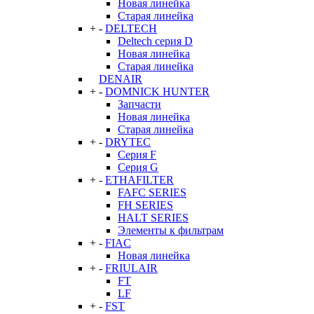
Новая линейка
Старая линейка
+
-
DELTECH
Deltech серия D
Новая линейка
Старая линейка
DENAIR
+
-
DOMNICK HUNTER
Запчасти
Новая линейка
Старая линейка
+
-
DRYTEC
Серия F
Серия G
+
-
ETHAFILTER
FAFC SERIES
FH SERIES
HALT SERIES
Элементы к фильтрам
+
-
FIAC
Новая линейка
+
-
FRIULAIR
FT
LF
+
-
FST