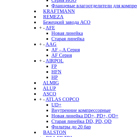
Серия HGO
Фланцевые влагоотделители для компре
KRAFTMANN
REMEZA
Бежецкий завода АСО
+
-
AFE
Новая линейка
Старая линейка
+
-
AAG
AF – A Серия
AF Серия
+
-
AIRPOL
FP
HFN
HP
ALMIG
ALUP
ASCO
+
-
ATLAS COPCO
UD+
Внутренние компрессорные
Новая линейка DD+, PD+, QD+
Старая линейка DD, PD, QD
Фильтры до 20 бар
BALSTON