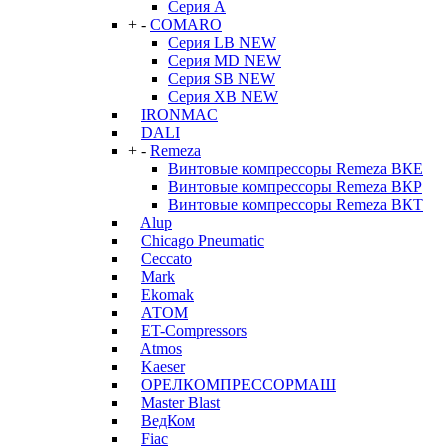
Серия А
+
-
COMARO
Серия LB NEW
Серия MD NEW
Серия SB NEW
Серия XB NEW
IRONMAC
DALI
+
-
Remeza
Винтовые компрессоры Remeza ВКЕ
Винтовые компрессоры Remeza ВКР
Винтовые компрессоры Remeza ВКТ
Alup
Chicago Pneumatic
Ceccato
Mark
Ekomak
АТОМ
ET-Compressors
Atmos
Kaeser
ОРЕЛКОМПРЕССОРМАШ
Master Blast
ВедКом
Fiac