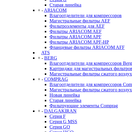
Старая линейка
+
-
ARIACOM
Влагоотделители для компрессоров
Магистральные фильтры AEF
Фильтроэлементы для AEF
Фильтры ARIACOM AEF
Фильтры ARIACOM APF
Фильтры ARIACOM APF-HP
Фланцевые фильтры ARIACOM AFF
ATS
+
-
BERG
Влагоотделители для компрессоров Berg
Картриджи для магистральных фильтров
Магистральные фильтры сжатого воздух
+
-
COMPRAG
Влагоотделители для компрессоров Com
Магистральные фильтры сжатого возду
Новая линейка
Старая линейка
Фильтрующие элементы Comprag
+
-
DALGAKIRAN
Серия F
Серия G MSS
Серия GO