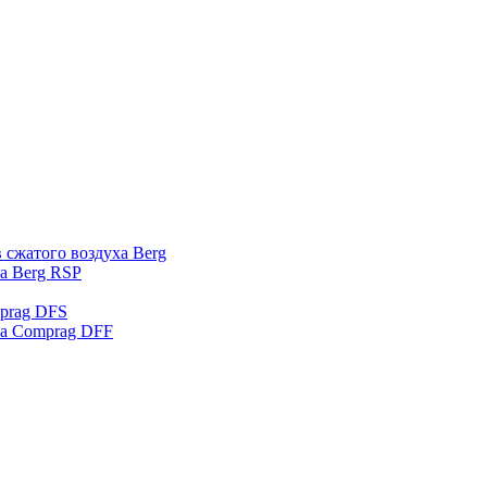
 сжатого воздуха Berg
а Berg RSP
prag DFS
ха Comprag DFF