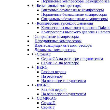
Поршневые компрессоры Бежецкого за
+
-
Безмасляные компрессоры
Винтовые безмасляные компрессоры
Поршневые безмасляные компрессоры
Спиральные безмасляные компрессоры
+
-
Компрессоры высокого давления
Компрессоры высокого давления Dalgaki
Компрессоры высокого давления Remez
Спиральные компрессоры
Передвижные компрессоры
Взрывозащищенные компрессоры
Дожимные компрессоры
+
-
CrossAir
Серия CA на ресивере с осушителем
Серия СА на ресивере
+
-
BERG
Базовая версия
На ресивере
На ресивере с осушителем
+
-
INGRO
Базовая версия
На ресивере с осушителем
+
-
COMPRAG
Серия D
Серия F