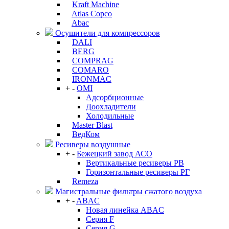
Kraft Machine
Atlas Copco
Abac
Осушители для компрессоров
DALI
BERG
COMPRAG
COMARO
IRONMAC
+
-
OMI
Адсорбционные
Доохладители
Холодильные
Master Blast
ВедКом
Ресиверы воздушные
+
-
Бежецкий завод АСО
Вертикальные ресиверы РВ
Горизонтальные ресиверы РГ
Remeza
Магистральные фильтры сжатого воздуха
+
-
ABAC
Новая линейка ABAC
Серия F
Серия G