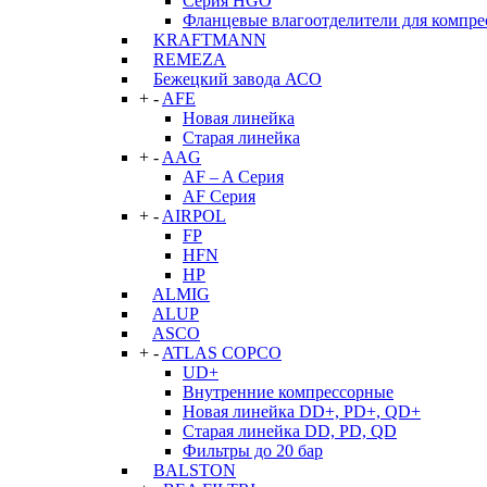
Серия HGO
Фланцевые влагоотделители для компре
KRAFTMANN
REMEZA
Бежецкий завода АСО
+
-
AFE
Новая линейка
Старая линейка
+
-
AAG
AF – A Серия
AF Серия
+
-
AIRPOL
FP
HFN
HP
ALMIG
ALUP
ASCO
+
-
ATLAS COPCO
UD+
Внутренние компрессорные
Новая линейка DD+, PD+, QD+
Старая линейка DD, PD, QD
Фильтры до 20 бар
BALSTON