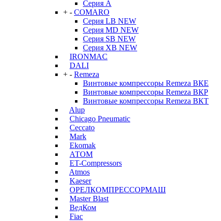
Серия А
+
-
COMARO
Серия LB NEW
Серия MD NEW
Серия SB NEW
Серия XB NEW
IRONMAC
DALI
+
-
Remeza
Винтовые компрессоры Remeza ВКЕ
Винтовые компрессоры Remeza ВКР
Винтовые компрессоры Remeza ВКТ
Alup
Chicago Pneumatic
Ceccato
Mark
Ekomak
АТОМ
ET-Compressors
Atmos
Kaeser
ОРЕЛКОМПРЕССОРМАШ
Master Blast
ВедКом
Fiac