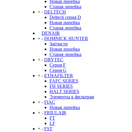
Новая линейка
Старая линейка
+
-
DELTECH
Deltech серия D
Новая линейка
Старая линейка
DENAIR
+
-
DOMNICK HUNTER
Запчасти
Новая линейка
Старая линейка
+
-
DRYTEC
Серия F
Серия G
+
-
ETHAFILTER
FAFC SERIES
FH SERIES
HALT SERIES
Элементы к фильтрам
+
-
FIAC
Новая линейка
+
-
FRIULAIR
FT
LF
+
-
FST