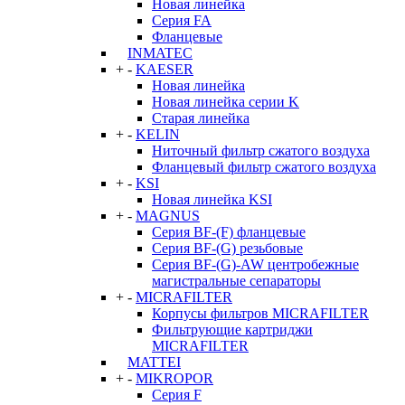
Новая линейка
Серия FA
Фланцевые
INMATEC
+
-
KAESER
Новая линейка
Новая линейка серии K
Старая линейка
+
-
KELIN
Ниточный фильтр сжатого воздуха
Фланцевый фильтр сжатого воздуха
+
-
KSI
Новая линейка KSI
+
-
MAGNUS
Серия BF-(F) фланцевые
Серия BF-(G) резьбовые
Серия BF-(G)-AW центробежные
магистральные сепараторы
+
-
MICRAFILTER
Корпусы фильтров MICRAFILTER
Фильтрующие картриджи
MICRAFILTER
MATTEI
+
-
MIKROPOR
Серия F