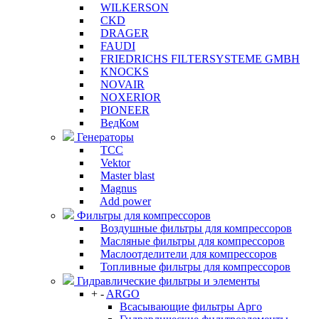
WILKERSON
CKD
DRAGER
FAUDI
FRIEDRICHS FILTERSYSTEME GMBH
KNOCKS
NOVAIR
NOXERIOR
PIONEER
ВедКом
Генераторы
ТСС
Vektor
Master blast
Magnus
Add power
Фильтры для компрессоров
Воздушные фильтры для компрессоров
Масляные фильтры для компрессоров
Маслоотделители для компрессоров
Топливные фильтры для компрессоров
Гидравлические фильтры и элементы
+
-
ARGO
Всасывающие фильтры Арго