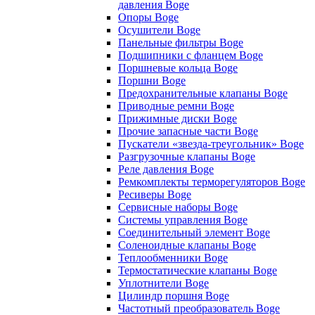
давления Boge
Опоры Boge
Осушители Boge
Панельные фильтры Boge
Подшипники с фланцем Boge
Поршневые кольца Boge
Поршни Boge
Предохранительные клапаны Boge
Приводные ремни Boge
Прижимные диски Boge
Прочие запасные части Boge
Пускатели «звезда-треугольник» Boge
Разгрузочные клапаны Boge
Реле давления Boge
Ремкомплекты терморегуляторов Boge
Ресиверы Boge
Сервисные наборы Boge
Системы управления Boge
Соединительный элемент Boge
Соленоидные клапаны Boge
Теплообменники Boge
Термостатические клапаны Boge
Уплотнители Boge
Цилиндр поршня Boge
Частотный преобразователь Boge