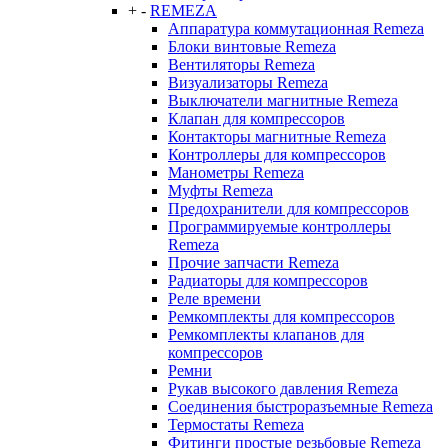
+
-
REMEZA
Аппаратура коммутационная Remeza
Блоки винтовые Remeza
Вентиляторы Remeza
Визуализаторы Remeza
Выключатели магнитные Remeza
Клапан для компрессоров
Контакторы магнитные Remeza
Контроллеры для компрессоров
Манометры Remeza
Муфты Remeza
Предохранители для компрессоров
Программируемые контроллеры
Remeza
Прочие запчасти Remeza
Радиаторы для компрессоров
Реле времени
Ремкомплекты для компрессоров
Ремкомплекты клапанов для
компрессоров
Ремни
Рукав высокого давления Remeza
Соединения быстроразъемные Remeza
Термостаты Remeza
Фитинги простые резьбовые Remeza