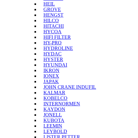
HEIL
GROVE
HENGST
HILCO
HITACHI
HYCOA
HIFI FILTER
HY-PRO
HYDROLINE
HYDAC
HYSTER
HYUNDAI
IKRON
IONEX
JAPAK
JOHN CRANE INDUFIL
KALMAR
KOBELCO
INTERNORMEN
KAYDON
JONELL
KUBOTA
LEEMIN
LEYBOLD
LISTER PETTER