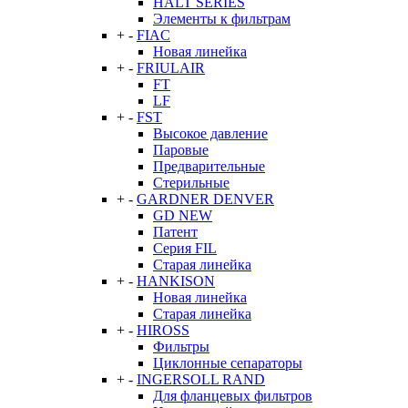
HALT SERIES
Элементы к фильтрам
+
-
FIAC
Новая линейка
+
-
FRIULAIR
FT
LF
+
-
FST
Высокое давление
Паровые
Предварительные
Стерильные
+
-
GARDNER DENVER
GD NEW
Патент
Серия FIL
Старая линейка
+
-
HANKISON
Новая линейка
Старая линейка
+
-
HIROSS
Фильтры
Циклонные сепараторы
+
-
INGERSOLL RAND
Для фланцевых фильтров