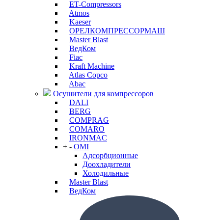
ET-Compressors
Atmos
Kaeser
ОРЕЛКОМПРЕССОРМАШ
Master Blast
ВедКом
Fiac
Kraft Machine
Atlas Copco
Abac
Осушители для компрессоров
DALI
BERG
COMPRAG
COMARO
IRONMAC
+
-
OMI
Адсорбционные
Доохладители
Холодильные
Master Blast
ВедКом