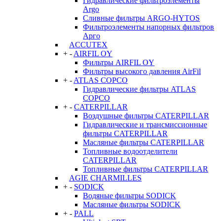
Гидравлические фильтроэлементы
Argo
Сливные фильтры ARGO-HYTOS
Фильтроэлементы напорных фильтров
Арго
ACCUTEX
+
-
AIRFIL OY
Фильтры AIRFIL OY
Фильтры высокого давления AirFil
+
-
ATLAS COPCO
Гидравлические фильтры ATLAS
COPCO
+
-
CATERPILLAR
Воздушные фильтры CATERPILLAR
Гидравлические и трансмиссионные
фильтры CATERPILLAR
Масляные фильтры CATERPILLAR
Топливные водоотделители
CATERPILLAR
Топливные фильтры CATERPILLAR
AGIE CHARMILLES
+
-
SODICK
Водяные фильтры SODICK
Масляные фильтры SODICK
+
-
PALL