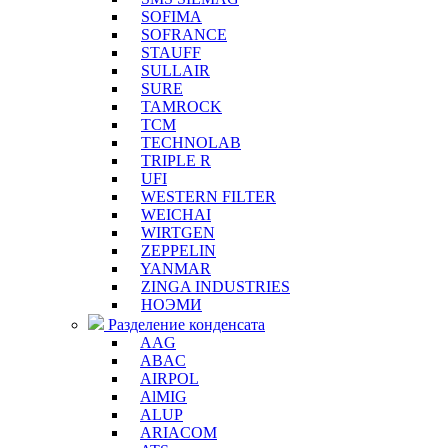
SOFIMA
SOFRANCE
STAUFF
SULLAIR
SURE
TAMROCK
TCM
TECHNOLAB
TRIPLE R
UFI
WESTERN FILTER
WEICHAI
WIRTGEN
ZEPPELIN
YANMAR
ZINGA INDUSTRIES
НОЭМИ
Разделение конденсата
AAG
ABAC
AIRPOL
AlMIG
ALUP
ARIACOM