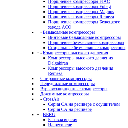
Поршневые компрессоры FIAC
Поршневые компрессоры Fubag
Поршневые компрессоры Magnus
Поршневые компрессоры Remeza
Поршневые компрессоры Бежецкого
завода АСО
+
-
Безмасляные компрессоры
Винтовые безмасляные компрессоры
Поршневые безмасляные компрессоры
Спиральные безмасляные компрессоры
+
-
Компрессоры высокого давления
Компрессоры высокого давления
Dalgakiran
Компрессоры высокого давления
Remeza
Спиральные компрессоры
Передвижные компрессоры
Взрывозащищенные компрессоры
Дожимные компрессоры
+
-
CrossAir
Серия CA на ресивере с осушителем
Серия СА на ресивере
+
-
BERG
Базовая версия
На ресивере