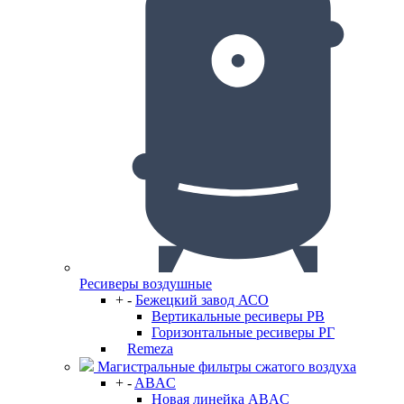
Ресиверы воздушные
+
-
Бежецкий завод АСО
Вертикальные ресиверы РВ
Горизонтальные ресиверы РГ
Remeza
Магистральные фильтры сжатого воздуха
+
-
ABAC
Новая линейка ABAC