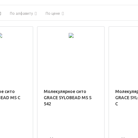
По алфавиту
По цене
е сито
Молекулярное сито
Молекуляр
BEAD MS C
GRACE SYLOBEAD MS S
GRACE SYL
542
C