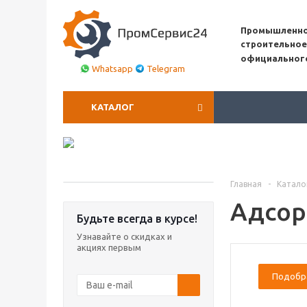
Промышленно
строительное
официальног
Whatsapp
Telegram
КАТАЛОГ
Главная
-
Катало
Адсор
Будьте всегда в курсе!
Узнавайте о скидках и
акциях первым
Подобр