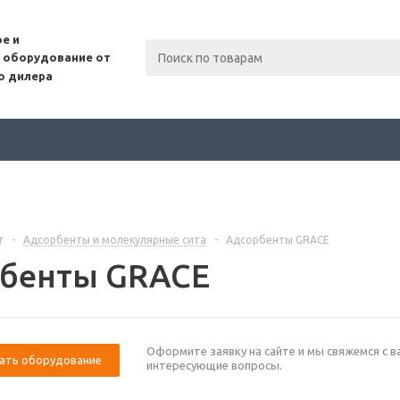
е и
 оборудование от
о дилера
г
-
Адсорбенты и молекулярные сита
-
Адсорбенты GRACE
бенты GRACE
Оформите заявку на сайте и мы свяжемся с в
ать оборудование
интересующие вопросы.