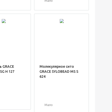
Мало
ь GRACE
Молекулярное сито
SG H 127
GRACE SYLOBEAD MS S
624
Мало