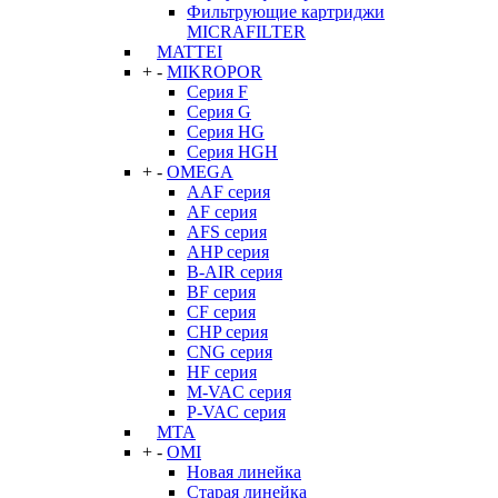
Фильтрующие картриджи
MICRAFILTER
MATTEI
+
-
MIKROPOR
Серия F
Серия G
Серия HG
Серия HGH
+
-
OMEGA
AAF серия
AF серия
AFS серия
AHP серия
B-AIR серия
BF серия
CF серия
CHP серия
CNG серия
HF серия
M-VAC серия
P-VAC серия
MTA
+
-
OMI
Новая линейка
Старая линейка