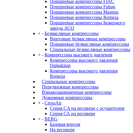
Поршневые компрессоры FIAC
Поршневые компрессоры Fubag
Поршневые компрессоры Magnus
Поршневые компрессоры Remeza
Поршневые компрессоры Бежецкого
завода АСО
+
-
Безмасляные компрессоры
Винтовые безмасляные компрессоры
Поршневые безмасляные компрессоры
Спиральные безмасляные компрессоры
+
-
Компрессоры высокого давления
Компрессоры высокого давления
Dalgakiran
Компрессоры высокого давления
Remeza
Спиральные компрессоры
Передвижные компрессоры
Взрывозащищенные компрессоры
Дожимные компрессоры
+
-
CrossAir
Серия CA на ресивере с осушителем
Серия СА на ресивере
+
-
BERG
Базовая версия
На ресивере