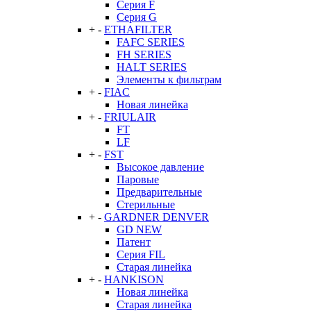
Серия F
Серия G
+
-
ETHAFILTER
FAFC SERIES
FH SERIES
HALT SERIES
Элементы к фильтрам
+
-
FIAC
Новая линейка
+
-
FRIULAIR
FT
LF
+
-
FST
Высокое давление
Паровые
Предварительные
Стерильные
+
-
GARDNER DENVER
GD NEW
Патент
Серия FIL
Старая линейка
+
-
HANKISON
Новая линейка
Старая линейка