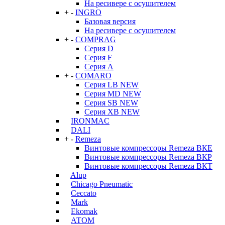
На ресивере с осушителем
+
-
INGRO
Базовая версия
На ресивере с осушителем
+
-
COMPRAG
Серия D
Серия F
Серия А
+
-
COMARO
Серия LB NEW
Серия MD NEW
Серия SB NEW
Серия XB NEW
IRONMAC
DALI
+
-
Remeza
Винтовые компрессоры Remeza ВКЕ
Винтовые компрессоры Remeza ВКР
Винтовые компрессоры Remeza ВКТ
Alup
Chicago Pneumatic
Ceccato
Mark
Ekomak
АТОМ