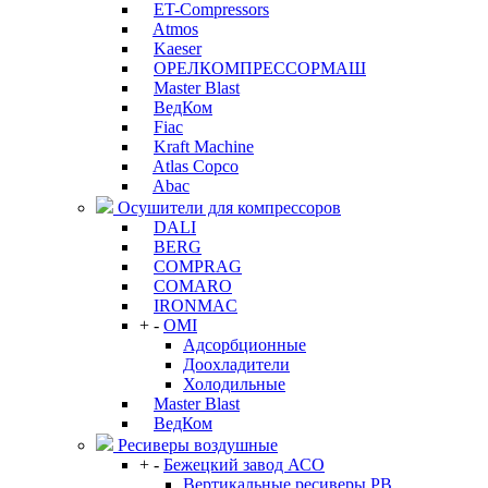
ET-Compressors
Atmos
Kaeser
ОРЕЛКОМПРЕССОРМАШ
Master Blast
ВедКом
Fiac
Kraft Machine
Atlas Copco
Abac
Осушители для компрессоров
DALI
BERG
COMPRAG
COMARO
IRONMAC
+
-
OMI
Адсорбционные
Доохладители
Холодильные
Master Blast
ВедКом
Ресиверы воздушные
+
-
Бежецкий завод АСО
Вертикальные ресиверы РВ