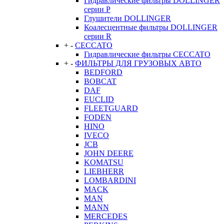
Гидравлические фильтры DOLLINGER
серии P
Глушители DOLLINGER
Коалесцентные фильтры DOLLINGER
серии R
+
-
CECCATO
Гидравлические фильтры CECCATO
+
-
ФИЛЬТРЫ ДЛЯ ГРУЗОВЫХ АВТО
BEDFORD
BOBCAT
DAF
EUCLID
FLEETGUARD
FODEN
HINO
IVECO
JCB
JOHN DEERE
KOMATSU
LIEBHERR
LOMBARDINI
MACK
MAN
MANN
MERCEDES