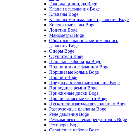
Головка цилиндра Boge
Клапан всасывания Boge
Клапаны Boge
Клапаны минимального давления Boge
Коленчатые валы Boge
Лопатки Boge
Манометры Boge
Обратные клапаны минимального
давления Boge
Опоры Boge
Осушители Boge
Панельные фильтры Boge
Подшипники с фланцем Boge
Поршневые кольца Boge
Поршни Boge
Предохранительные клапаны Boge
Приводные ремни Boge
Прижимные диски Boge
Прочие запасные части Boge
Пускатели «звезда-треугольник» Boge
Разгрузочные клапаны Boge
Реле давления Boge
Ремкомплекты терморегуляторов Boge
Ресиверы Boge
Сервисные наборы Boge