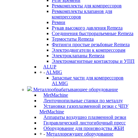
Реле времени
Ремкомплекты для компрессоров
Ремкомплекты клапанов для
компрессоров
Ремни
Рукав высокого давления Remeza
Соединения быстроразъемные Remeza
Термостаты Remeza
Фитинги простые резьбовые Remeza
Электродвигатели к компрессорам
Электроклапаны Remeza
Электромагнитные контакторы и УПП
ALUP
+
-
ALMIG
Запасные части для компрессоров
ALMIG
Металлообрабатывающее оборудование
MetMachine
Ленточнопильные станки по металлу
Установки газоплазменной резки с ЧПУ
MetMachine
Аппараты воздушно плазменной резки
Гидравлический листогибочный пресс
Оборудование для производства ЖБИ
+
-
Металлорежущее оборудование