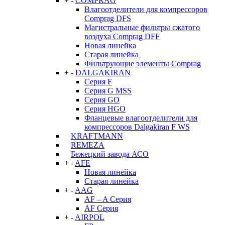
+
-
COMPRAG
Влагоотделители для компрессоров
Comprag DFS
Магистральные фильтры сжатого
воздуха Comprag DFF
Новая линейка
Старая линейка
Фильтрующие элементы Comprag
+
-
DALGAKIRAN
Серия F
Серия G MSS
Серия GO
Серия HGO
Фланцевые влагоотделители для
компрессоров Dalgakiran F WS
KRAFTMANN
REMEZA
Бежецкий завода АСО
+
-
AFE
Новая линейка
Старая линейка
+
-
AAG
AF – A Серия
AF Серия
+
-
AIRPOL