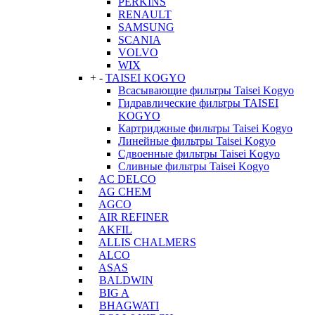
PERKINS
RENAULT
SAMSUNG
SCANIA
VOLVO
WIX
+
-
TAISEI KOGYO
Всасывающие фильтры Taisei Kogyo
Гидравлические фильтры TAISEI
KOGYO
Картриджные фильтры Taisei Kogyo
Линейные фильтры Taisei Kogyo
Сдвоенные фильтры Taisei Kogyo
Сливные фильтры Taisei Kogyo
AC DELCO
AG CHEM
AGCO
AIR REFINER
AKFIL
ALLIS CHALMERS
ALCO
ASAS
BALDWIN
BIG A
BHAGWATI