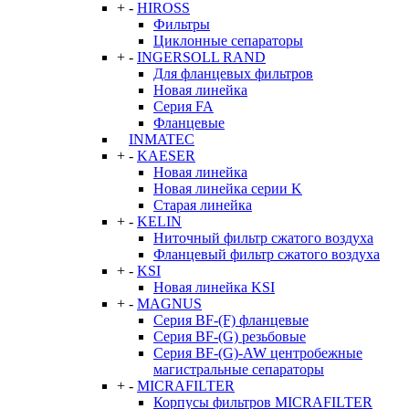
+
-
HIROSS
Фильтры
Циклонные сепараторы
+
-
INGERSOLL RAND
Для фланцевых фильтров
Новая линейка
Серия FA
Фланцевые
INMATEC
+
-
KAESER
Новая линейка
Новая линейка серии K
Старая линейка
+
-
KELIN
Ниточный фильтр сжатого воздуха
Фланцевый фильтр сжатого воздуха
+
-
KSI
Новая линейка KSI
+
-
MAGNUS
Серия BF-(F) фланцевые
Серия BF-(G) резьбовые
Серия BF-(G)-AW центробежные
магистральные сепараторы
+
-
MICRAFILTER
Корпусы фильтров MICRAFILTER