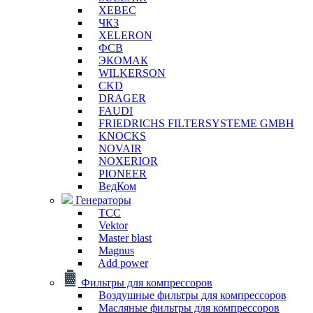
XEBEC
ЧКЗ
XELERON
ФСВ
ЭКОМАК
WILKERSON
CKD
DRAGER
FAUDI
FRIEDRICHS FILTERSYSTEME GMBH
KNOCKS
NOVAIR
NOXERIOR
PIONEER
ВедКом
Генераторы
ТСС
Vektor
Master blast
Magnus
Add power
Фильтры для компрессоров
Воздушные фильтры для компрессоров
Масляные фильтры для компрессоров