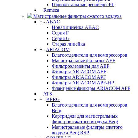
Горизонтальные ресиверы РГ
Remeza
Магистральные фильтры сжатого воздуха
+
-
ABAC
Новая линейка ABAC
Серия F
Серия G
Старая линейка
+
-
ARIACOM
Влагоотделители для компрессоров
Магистральные фильтры AEF
Фильтроэлементы для AEF
Фильтры ARIACOM AEF
Фильтры ARIACOM APF
Фильтры ARIACOM APF-HP
Фланцевые фильтры ARIACOM AFF
ATS
+
-
BERG
Влагоотделители для компрессоров
Berg
Картриджи для магистральных
фильтров сжатого воздуха Berg
Магистральные фильтры сжатого
воздуха Berg RSP