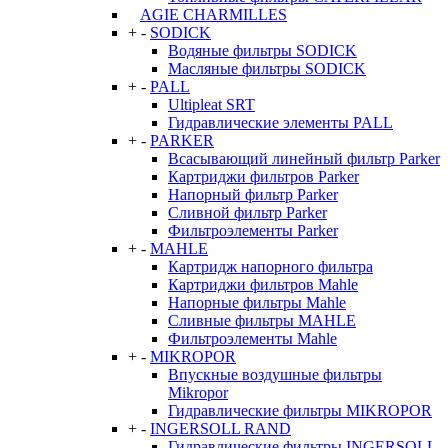
AGIE CHARMILLES
+
-
SODICK
Водяные фильтры SODICK
Масляные фильтры SODICK
+
-
PALL
Ultipleat SRT
Гидравлические элементы PALL
+
-
PARKER
Всасывающий линейный фильтр Parker
Картриджи фильтров Parker
Напорный фильтр Parker
Сливной фильтр Parker
Фильтроэлементы Parker
+
-
MAHLE
Картридж напорного фильтра
Картриджи фильтров Mahle
Напорные фильтры Mahle
Сливные фильтры MAHLE
Фильтроэлементы Mahle
+
-
MIKROPOR
Впускные воздушные фильтры
Mikropor
Гидравлические фильтры MIKROPOR
+
-
INGERSOLL RAND
Гидравлические фильтры INGERSOLL