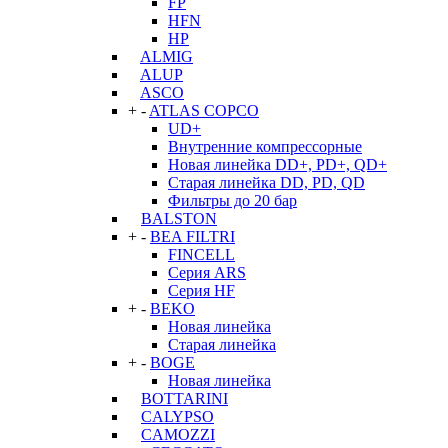
FP
HFN
HP
ALMIG
ALUP
ASCO
+
-
ATLAS COPCO
UD+
Внутренние компрессорные
Новая линейка DD+, PD+, QD+
Старая линейка DD, PD, QD
Фильтры до 20 бар
BALSTON
+
-
BEA FILTRI
FINCELL
Серия ARS
Серия HF
+
-
BEKO
Новая линейка
Старая линейка
+
-
BOGE
Новая линейка
BOTTARINI
CALYPSO
CAMOZZI