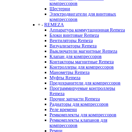
компрессоров
Шестерни
Электродвигатели для винтовых
компрессоров
+
-
REMEZA
Аппаратура коммутационная Remeza
Блоки винтовые Remeza
Вентиляторы Remeza
Визуализаторы Remeza
Выключатели магнитные Remeza
Клапан для компрессоров
Контакторы магнитные Remeza
Контроллеры для компрессоров
Манометры Remeza
Муфты Remeza
Предохранители для компрессоров
Программируемые контроллеры
Remeza
Прочие запчасти Remeza
Радиаторы для компрессоров
Реле времени
Ремкомплекты для компрессоров
Ремкомплекты клапанов для
компрессоров
Ремни