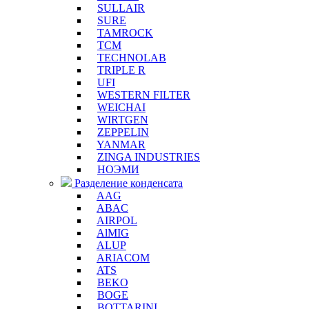
SULLAIR
SURE
TAMROCK
TCM
TECHNOLAB
TRIPLE R
UFI
WESTERN FILTER
WEICHAI
WIRTGEN
ZEPPELIN
YANMAR
ZINGA INDUSTRIES
НОЭМИ
Разделение конденсата
AAG
ABAC
AIRPOL
AlMIG
ALUP
ARIACOM
ATS
BEKO
BOGE
BOTTARINI