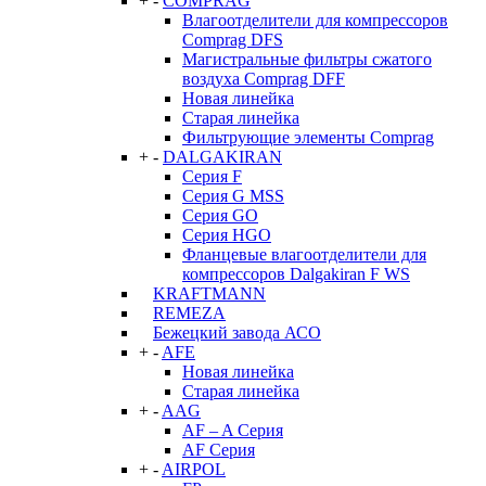
+
-
COMPRAG
Влагоотделители для компрессоров
Comprag DFS
Магистральные фильтры сжатого
воздуха Comprag DFF
Новая линейка
Старая линейка
Фильтрующие элементы Comprag
+
-
DALGAKIRAN
Серия F
Серия G MSS
Серия GO
Серия HGO
Фланцевые влагоотделители для
компрессоров Dalgakiran F WS
KRAFTMANN
REMEZA
Бежецкий завода АСО
+
-
AFE
Новая линейка
Старая линейка
+
-
AAG
AF – A Серия
AF Серия
+
-
AIRPOL