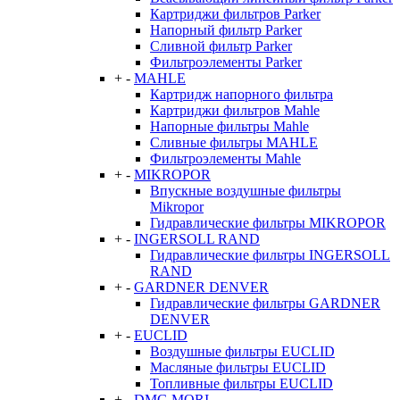
Картриджи фильтров Parker
Напорный фильтр Parker
Сливной фильтр Parker
Фильтроэлементы Parker
+
-
MAHLE
Картридж напорного фильтра
Картриджи фильтров Mahle
Напорные фильтры Mahle
Сливные фильтры MAHLE
Фильтроэлементы Mahle
+
-
MIKROPOR
Впускные воздушные фильтры
Mikropor
Гидравлические фильтры MIKROPOR
+
-
INGERSOLL RAND
Гидравлические фильтры INGERSOLL
RAND
+
-
GARDNER DENVER
Гидравлические фильтры GARDNER
DENVER
+
-
EUCLID
Воздушные фильтры EUCLID
Масляные фильтры EUCLID
Топливные фильтры EUCLID
+
-
DMG MORI