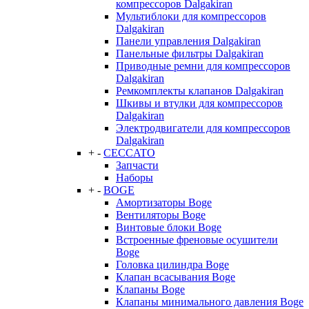
компрессоров Dalgakiran
Мультиблоки для компрессоров
Dalgakiran
Панели управления Dalgakiran
Панельные фильтры Dalgakiran
Приводные ремни для компрессоров
Dalgakiran
Ремкомплекты клапанов Dalgakiran
Шкивы и втулки для компрессоров
Dalgakiran
Электродвигатели для компрессоров
Dalgakiran
+
-
CECCATO
Запчасти
Наборы
+
-
BOGE
Амортизаторы Boge
Вентиляторы Boge
Винтовые блоки Boge
Встроенные френовые осушители
Boge
Головка цилиндра Boge
Клапан всасывания Boge
Клапаны Boge
Клапаны минимального давления Boge