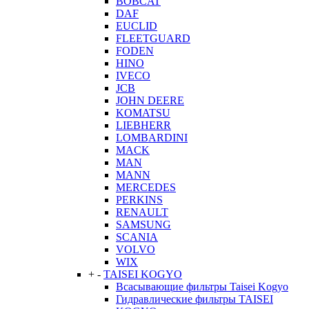
BOBCAT
DAF
EUCLID
FLEETGUARD
FODEN
HINO
IVECO
JCB
JOHN DEERE
KOMATSU
LIEBHERR
LOMBARDINI
MACK
MAN
MANN
MERCEDES
PERKINS
RENAULT
SAMSUNG
SCANIA
VOLVO
WIX
+
-
TAISEI KOGYO
Всасывающие фильтры Taisei Kogyo
Гидравлические фильтры TAISEI