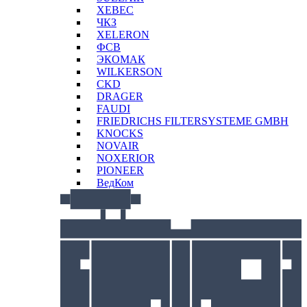
XEBEC
ЧКЗ
XELERON
ФСВ
ЭКОМАК
WILKERSON
CKD
DRAGER
FAUDI
FRIEDRICHS FILTERSYSTEME GMBH
KNOCKS
NOVAIR
NOXERIOR
PIONEER
ВедКом