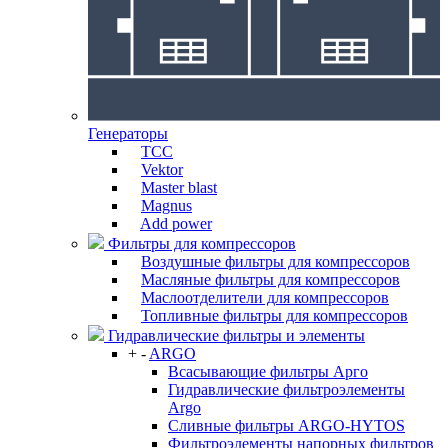
Генераторы
ТСС
Vektor
Master blast
Magnus
Add power
Фильтры для компрессоров
Воздушные фильтры для компрессоров
Масляные фильтры для компрессоров
Маслоотделители для компрессоров
Топливные фильтры для компрессоров
Гидравлические фильтры и элементы
+
-
ARGO
Всасывающие фильтры Арго
Гидравлические фильтроэлементы
Argo
Сливные фильтры ARGO-HYTOS
Фильтроэлементы напорных фильтров