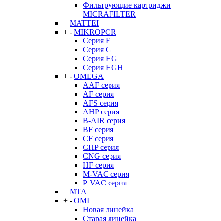
Фильтрующие картриджи
MICRAFILTER
MATTEI
+
-
MIKROPOR
Серия F
Серия G
Серия HG
Серия HGH
+
-
OMEGA
AAF серия
AF серия
AFS серия
AHP серия
B-AIR серия
BF серия
CF серия
CHP серия
CNG серия
HF серия
M-VAC серия
P-VAC серия
MTA
+
-
OMI
Новая линейка
Старая линейка