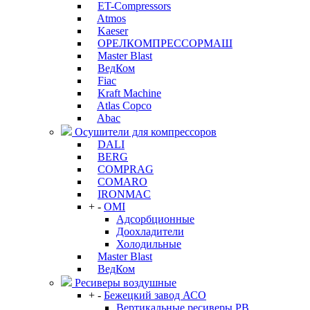
ET-Compressors
Atmos
Kaeser
ОРЕЛКОМПРЕССОРМАШ
Master Blast
ВедКом
Fiac
Kraft Machine
Atlas Copco
Abac
Осушители для компрессоров
DALI
BERG
COMPRAG
COMARO
IRONMAC
+
-
OMI
Адсорбционные
Доохладители
Холодильные
Master Blast
ВедКом
Ресиверы воздушные
+
-
Бежецкий завод АСО
Вертикальные ресиверы РВ