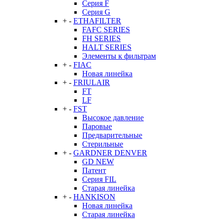
Серия F
Серия G
+
-
ETHAFILTER
FAFC SERIES
FH SERIES
HALT SERIES
Элементы к фильтрам
+
-
FIAC
Новая линейка
+
-
FRIULAIR
FT
LF
+
-
FST
Высокое давление
Паровые
Предварительные
Стерильные
+
-
GARDNER DENVER
GD NEW
Патент
Серия FIL
Старая линейка
+
-
HANKISON
Новая линейка
Старая линейка