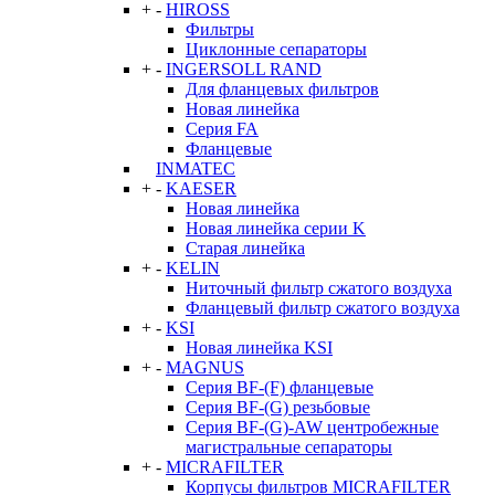
+
-
HIROSS
Фильтры
Циклонные сепараторы
+
-
INGERSOLL RAND
Для фланцевых фильтров
Новая линейка
Серия FA
Фланцевые
INMATEC
+
-
KAESER
Новая линейка
Новая линейка серии K
Старая линейка
+
-
KELIN
Ниточный фильтр сжатого воздуха
Фланцевый фильтр сжатого воздуха
+
-
KSI
Новая линейка KSI
+
-
MAGNUS
Серия BF-(F) фланцевые
Серия BF-(G) резьбовые
Серия BF-(G)-AW центробежные
магистральные сепараторы
+
-
MICRAFILTER
Корпусы фильтров MICRAFILTER