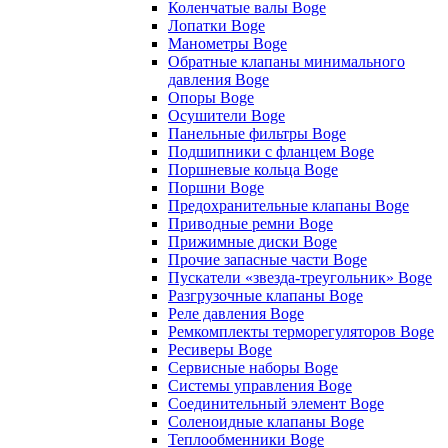
Коленчатые валы Boge
Лопатки Boge
Манометры Boge
Обратные клапаны минимального
давления Boge
Опоры Boge
Осушители Boge
Панельные фильтры Boge
Подшипники с фланцем Boge
Поршневые кольца Boge
Поршни Boge
Предохранительные клапаны Boge
Приводные ремни Boge
Прижимные диски Boge
Прочие запасные части Boge
Пускатели «звезда-треугольник» Boge
Разгрузочные клапаны Boge
Реле давления Boge
Ремкомплекты терморегуляторов Boge
Ресиверы Boge
Сервисные наборы Boge
Системы управления Boge
Соединительный элемент Boge
Соленоидные клапаны Boge
Теплообменники Boge