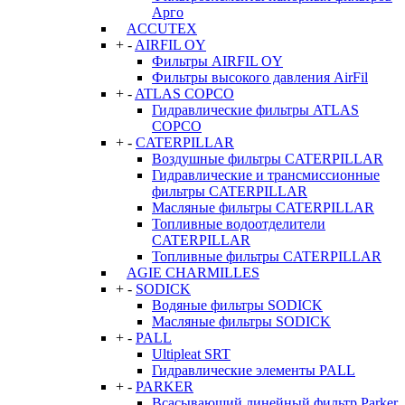
Арго
ACCUTEX
+
-
AIRFIL OY
Фильтры AIRFIL OY
Фильтры высокого давления AirFil
+
-
ATLAS COPCO
Гидравлические фильтры ATLAS
COPCO
+
-
CATERPILLAR
Воздушные фильтры CATERPILLAR
Гидравлические и трансмиссионные
фильтры CATERPILLAR
Масляные фильтры CATERPILLAR
Топливные водоотделители
CATERPILLAR
Топливные фильтры CATERPILLAR
AGIE CHARMILLES
+
-
SODICK
Водяные фильтры SODICK
Масляные фильтры SODICK
+
-
PALL
Ultipleat SRT
Гидравлические элементы PALL
+
-
PARKER
Всасывающий линейный фильтр Parker