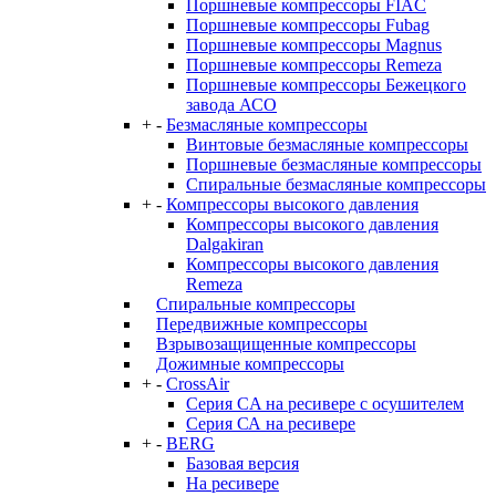
Поршневые компрессоры FIAC
Поршневые компрессоры Fubag
Поршневые компрессоры Magnus
Поршневые компрессоры Remeza
Поршневые компрессоры Бежецкого
завода АСО
+
-
Безмасляные компрессоры
Винтовые безмасляные компрессоры
Поршневые безмасляные компрессоры
Спиральные безмасляные компрессоры
+
-
Компрессоры высокого давления
Компрессоры высокого давления
Dalgakiran
Компрессоры высокого давления
Remeza
Спиральные компрессоры
Передвижные компрессоры
Взрывозащищенные компрессоры
Дожимные компрессоры
+
-
CrossAir
Серия CA на ресивере с осушителем
Серия СА на ресивере
+
-
BERG
Базовая версия
На ресивере