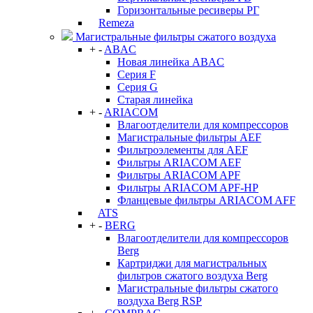
Горизонтальные ресиверы РГ
Remeza
Магистральные фильтры сжатого воздуха
+
-
ABAC
Новая линейка ABAC
Серия F
Серия G
Старая линейка
+
-
ARIACOM
Влагоотделители для компрессоров
Магистральные фильтры AEF
Фильтроэлементы для AEF
Фильтры ARIACOM AEF
Фильтры ARIACOM APF
Фильтры ARIACOM APF-HP
Фланцевые фильтры ARIACOM AFF
ATS
+
-
BERG
Влагоотделители для компрессоров
Berg
Картриджи для магистральных
фильтров сжатого воздуха Berg
Магистральные фильтры сжатого
воздуха Berg RSP