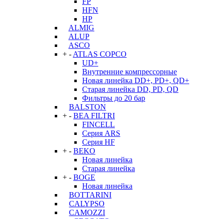
FP
HFN
HP
ALMIG
ALUP
ASCO
+
-
ATLAS COPCO
UD+
Внутренние компрессорные
Новая линейка DD+, PD+, QD+
Старая линейка DD, PD, QD
Фильтры до 20 бар
BALSTON
+
-
BEA FILTRI
FINCELL
Серия ARS
Серия HF
+
-
BEKO
Новая линейка
Старая линейка
+
-
BOGE
Новая линейка
BOTTARINI
CALYPSO
CAMOZZI