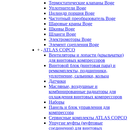
Термостатические клапаны Boge
Уплотнители Boge
Цилиндр поршня Boge
Частотный преобразователь Boge
Шаровые краны Boge
Шкивы Boge
Шланги Boge
Электромоторы Boge
Элемент сцепления Boge
+
-
ATLAS COPCO
Вентиляторы и лопасти (крыльчатки)
для винтовых компрессоров
Винтовой блок (винтовая пара) и
ремкомплекты, подшипники,
уплотнение, сальники, кольца
Датчики
Масляные, воздушные и
комбинированные радиаторы для
охлаждения винтовых компрессоров
Наборы
Панель и блок управления для
компрессора
Сервисные комплекты ATLAS COPCO
Упругие муфты (муфтовые
соединения) для винтовых