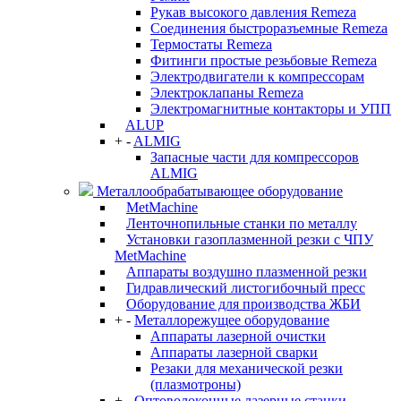
Рукав высокого давления Remeza
Соединения быстроразъемные Remeza
Термостаты Remeza
Фитинги простые резьбовые Remeza
Электродвигатели к компрессорам
Электроклапаны Remeza
Электромагнитные контакторы и УПП
ALUP
+
-
ALMIG
Запасные части для компрессоров
ALMIG
Металлообрабатывающее оборудование
MetMachine
Ленточнопильные станки по металлу
Установки газоплазменной резки с ЧПУ
MetMachine
Аппараты воздушно плазменной резки
Гидравлический листогибочный пресс
Оборудование для производства ЖБИ
+
-
Металлорежущее оборудование
Аппараты лазерной очистки
Аппараты лазерной сварки
Резаки для механической резки
(плазмотроны)
+
-
Оптоволоконные лазерные станки