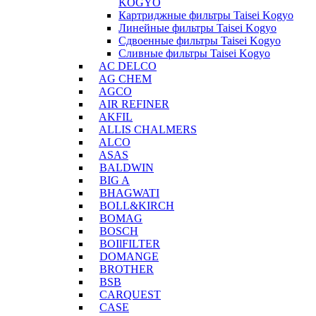
KOGYO
Картриджные фильтры Taisei Kogyo
Линейные фильтры Taisei Kogyo
Сдвоенные фильтры Taisei Kogyo
Сливные фильтры Taisei Kogyo
AC DELCO
AG CHEM
AGCO
AIR REFINER
AKFIL
ALLIS CHALMERS
ALCO
ASAS
BALDWIN
BIG A
BHAGWATI
BOLL&KIRCH
BOMAG
BOSCH
BOIlFILTER
DOMANGE
BROTHER
BSB
CARQUEST
CASE