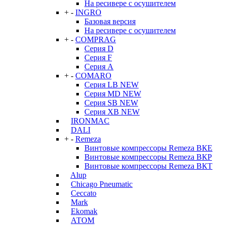
На ресивере с осушителем
+
-
INGRO
Базовая версия
На ресивере с осушителем
+
-
COMPRAG
Серия D
Серия F
Серия А
+
-
COMARO
Серия LB NEW
Серия MD NEW
Серия SB NEW
Серия XB NEW
IRONMAC
DALI
+
-
Remeza
Винтовые компрессоры Remeza ВКЕ
Винтовые компрессоры Remeza ВКР
Винтовые компрессоры Remeza ВКТ
Alup
Chicago Pneumatic
Ceccato
Mark
Ekomak
АТОМ