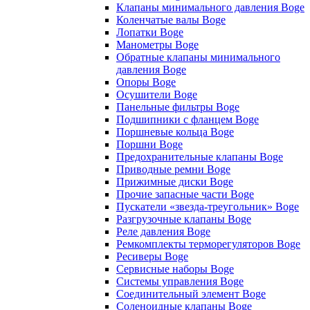
Клапаны минимального давления Boge
Коленчатые валы Boge
Лопатки Boge
Манометры Boge
Обратные клапаны минимального
давления Boge
Опоры Boge
Осушители Boge
Панельные фильтры Boge
Подшипники с фланцем Boge
Поршневые кольца Boge
Поршни Boge
Предохранительные клапаны Boge
Приводные ремни Boge
Прижимные диски Boge
Прочие запасные части Boge
Пускатели «звезда-треугольник» Boge
Разгрузочные клапаны Boge
Реле давления Boge
Ремкомплекты терморегуляторов Boge
Ресиверы Boge
Сервисные наборы Boge
Системы управления Boge
Соединительный элемент Boge
Соленоидные клапаны Boge