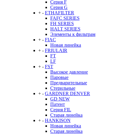
Серия F
Серия G
+
-
ETHAFILTER
FAFC SERIES
FH SERIES
HALT SERIES
Элементы к фильтрам
+
-
FIAC
Новая линейка
+
-
FRIULAIR
FT
LF
+
-
FST
Высокое давление
Паровые
Предварительные
Стерильные
+
-
GARDNER DENVER
GD NEW
Патент
Серия FIL
Старая линейка
+
-
HANKISON
Новая линейка
Старая линейка