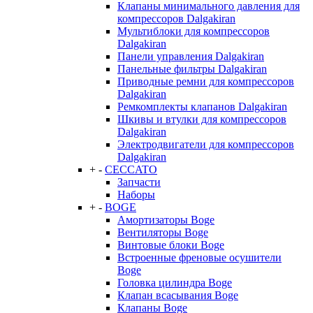
Клапаны минимального давления для
компрессоров Dalgakiran
Мультиблоки для компрессоров
Dalgakiran
Панели управления Dalgakiran
Панельные фильтры Dalgakiran
Приводные ремни для компрессоров
Dalgakiran
Ремкомплекты клапанов Dalgakiran
Шкивы и втулки для компрессоров
Dalgakiran
Электродвигатели для компрессоров
Dalgakiran
+
-
CECCATO
Запчасти
Наборы
+
-
BOGE
Амортизаторы Boge
Вентиляторы Boge
Винтовые блоки Boge
Встроенные френовые осушители
Boge
Головка цилиндра Boge
Клапан всасывания Boge
Клапаны Boge