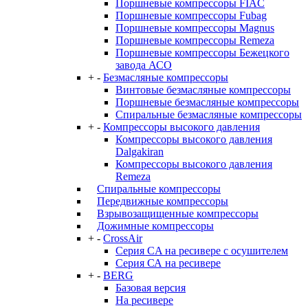
Поршневые компрессоры FIAC
Поршневые компрессоры Fubag
Поршневые компрессоры Magnus
Поршневые компрессоры Remeza
Поршневые компрессоры Бежецкого
завода АСО
+
-
Безмасляные компрессоры
Винтовые безмасляные компрессоры
Поршневые безмасляные компрессоры
Спиральные безмасляные компрессоры
+
-
Компрессоры высокого давления
Компрессоры высокого давления
Dalgakiran
Компрессоры высокого давления
Remeza
Спиральные компрессоры
Передвижные компрессоры
Взрывозащищенные компрессоры
Дожимные компрессоры
+
-
CrossAir
Серия CA на ресивере с осушителем
Серия СА на ресивере
+
-
BERG
Базовая версия
На ресивере