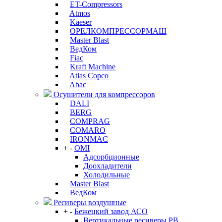
ET-Compressors
Atmos
Kaeser
ОРЕЛКОМПРЕССОРМАШ
Master Blast
ВедКом
Fiac
Kraft Machine
Atlas Copco
Abac
Осушители для компрессоров
DALI
BERG
COMPRAG
COMARO
IRONMAC
+
-
OMI
Адсорбционные
Доохладители
Холодильные
Master Blast
ВедКом
Ресиверы воздушные
+
-
Бежецкий завод АСО
Вертикальные ресиверы РВ