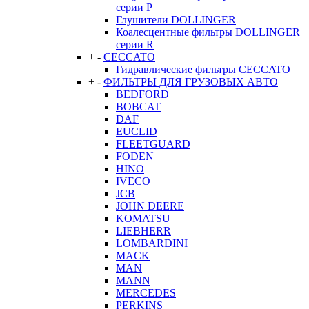
серии P
Глушители DOLLINGER
Коалесцентные фильтры DOLLINGER
серии R
+
-
CECCATO
Гидравлические фильтры CECCATO
+
-
ФИЛЬТРЫ ДЛЯ ГРУЗОВЫХ АВТО
BEDFORD
BOBCAT
DAF
EUCLID
FLEETGUARD
FODEN
HINO
IVECO
JCB
JOHN DEERE
KOMATSU
LIEBHERR
LOMBARDINI
MACK
MAN
MANN
MERCEDES
PERKINS