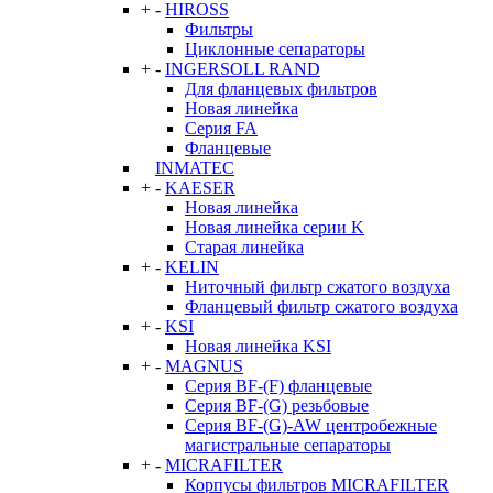
+
-
HIROSS
Фильтры
Циклонные сепараторы
+
-
INGERSOLL RAND
Для фланцевых фильтров
Новая линейка
Серия FA
Фланцевые
INMATEC
+
-
KAESER
Новая линейка
Новая линейка серии K
Старая линейка
+
-
KELIN
Ниточный фильтр сжатого воздуха
Фланцевый фильтр сжатого воздуха
+
-
KSI
Новая линейка KSI
+
-
MAGNUS
Серия BF-(F) фланцевые
Серия BF-(G) резьбовые
Серия BF-(G)-AW центробежные
магистральные сепараторы
+
-
MICRAFILTER
Корпусы фильтров MICRAFILTER