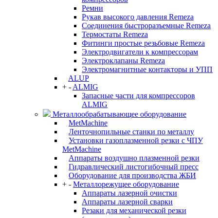
Ремни
Рукав высокого давления Remeza
Соединения быстроразъемные Remeza
Термостаты Remeza
Фитинги простые резьбовые Remeza
Электродвигатели к компрессорам
Электроклапаны Remeza
Электромагнитные контакторы и УПП
ALUP
+
-
ALMIG
Запасные части для компрессоров
ALMIG
Металлообрабатывающее оборудование
MetMachine
Ленточнопильные станки по металлу
Установки газоплазменной резки с ЧПУ
MetMachine
Аппараты воздушно плазменной резки
Гидравлический листогибочный пресс
Оборудование для производства ЖБИ
+
-
Металлорежущее оборудование
Аппараты лазерной очистки
Аппараты лазерной сварки
Резаки для механической резки