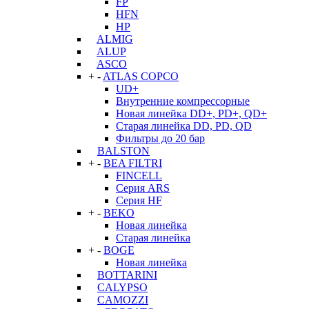
FP
HFN
HP
ALMIG
ALUP
ASCO
+
-
ATLAS COPCO
UD+
Внутренние компрессорные
Новая линейка DD+, PD+, QD+
Старая линейка DD, PD, QD
Фильтры до 20 бар
BALSTON
+
-
BEA FILTRI
FINCELL
Серия ARS
Серия HF
+
-
BEKO
Новая линейка
Старая линейка
+
-
BOGE
Новая линейка
BOTTARINI
CALYPSO
CAMOZZI