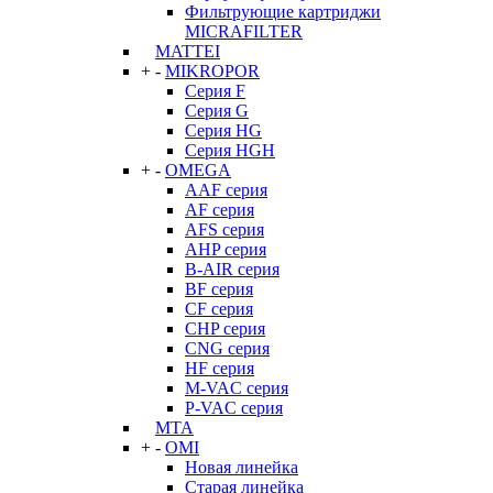
Фильтрующие картриджи
MICRAFILTER
MATTEI
+
-
MIKROPOR
Серия F
Серия G
Серия HG
Серия HGH
+
-
OMEGA
AAF серия
AF серия
AFS серия
AHP серия
B-AIR серия
BF серия
CF серия
CHP серия
CNG серия
HF серия
M-VAC серия
P-VAC серия
MTA
+
-
OMI
Новая линейка
Старая линейка