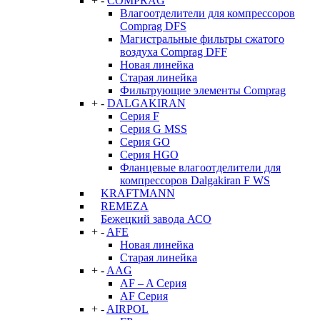
+
-
COMPRAG
Влагоотделители для компрессоров
Comprag DFS
Магистральные фильтры сжатого
воздуха Comprag DFF
Новая линейка
Старая линейка
Фильтрующие элементы Comprag
+
-
DALGAKIRAN
Серия F
Серия G MSS
Серия GO
Серия HGO
Фланцевые влагоотделители для
компрессоров Dalgakiran F WS
KRAFTMANN
REMEZA
Бежецкий завода АСО
+
-
AFE
Новая линейка
Старая линейка
+
-
AAG
AF – A Серия
AF Серия
+
-
AIRPOL