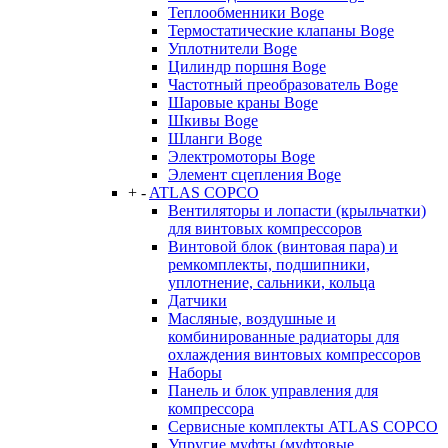
Теплообменники Boge
Термостатические клапаны Boge
Уплотнители Boge
Цилиндр поршня Boge
Частотный преобразователь Boge
Шаровые краны Boge
Шкивы Boge
Шланги Boge
Электромоторы Boge
Элемент сцепления Boge
+
-
ATLAS COPCO
Вентиляторы и лопасти (крыльчатки)
для винтовых компрессоров
Винтовой блок (винтовая пара) и
ремкомплекты, подшипники,
уплотнение, сальники, кольца
Датчики
Масляные, воздушные и
комбинированные радиаторы для
охлаждения винтовых компрессоров
Наборы
Панель и блок управления для
компрессора
Сервисные комплекты ATLAS COPCO
Упругие муфты (муфтовые