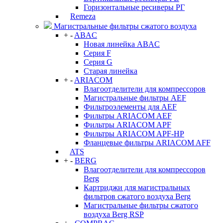
Горизонтальные ресиверы РГ
Remeza
Магистральные фильтры сжатого воздуха
+
-
ABAC
Новая линейка ABAC
Серия F
Серия G
Старая линейка
+
-
ARIACOM
Влагоотделители для компрессоров
Магистральные фильтры AEF
Фильтроэлементы для AEF
Фильтры ARIACOM AEF
Фильтры ARIACOM APF
Фильтры ARIACOM APF-HP
Фланцевые фильтры ARIACOM AFF
ATS
+
-
BERG
Влагоотделители для компрессоров
Berg
Картриджи для магистральных
фильтров сжатого воздуха Berg
Магистральные фильтры сжатого
воздуха Berg RSP