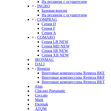
На ресивере с осушителем
+
-
INGRO
Базовая версия
На ресивере с осушителем
+
-
COMPRAG
Серия D
Серия F
Серия А
+
-
COMARO
Серия LB NEW
Серия MD NEW
Серия SB NEW
Серия XB NEW
IRONMAC
DALI
+
-
Remeza
Винтовые компрессоры Remeza ВКЕ
Винтовые компрессоры Remeza ВКР
Винтовые компрессоры Remeza ВКТ
Alup
Chicago Pneumatic
Ceccato
Mark
Ekomak
АТОМ