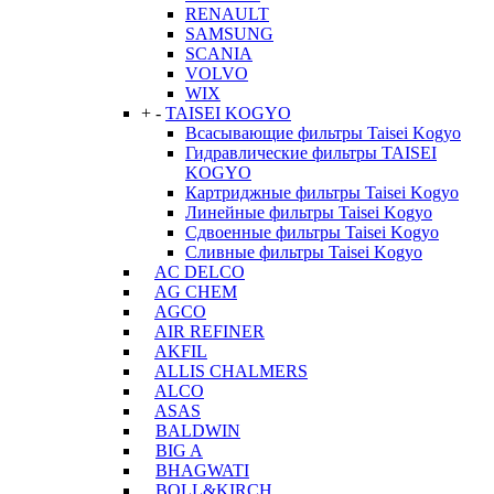
RENAULT
SAMSUNG
SCANIA
VOLVO
WIX
+
-
TAISEI KOGYO
Всасывающие фильтры Taisei Kogyo
Гидравлические фильтры TAISEI
KOGYO
Картриджные фильтры Taisei Kogyo
Линейные фильтры Taisei Kogyo
Сдвоенные фильтры Taisei Kogyo
Сливные фильтры Taisei Kogyo
AC DELCO
AG CHEM
AGCO
AIR REFINER
AKFIL
ALLIS CHALMERS
ALCO
ASAS
BALDWIN
BIG A
BHAGWATI
BOLL&KIRCH