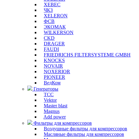
XEBEC
ЧКЗ
XELERON
ФСВ
ЭКОМАК
WILKERSON
CKD
DRAGER
FAUDI
FRIEDRICHS FILTERSYSTEME GMBH
KNOCKS
NOVAIR
NOXERIOR
PIONEER
ВедКом
Генераторы
ТСС
Vektor
Master blast
Magnus
Add power
Фильтры для компрессоров
Воздушные фильтры для компрессоров
Масляные фильтры для компрессоров