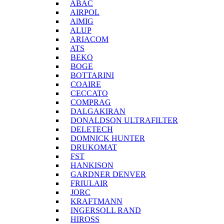
ABAC
AIRPOL
AlMIG
ALUP
ARIACOM
ATS
BEKO
BOGE
BOTTARINI
COAIRE
CECCATO
COMPRAG
DALGAKIRAN
DONALDSON ULTRAFILTER
DELETECH
DOMNICK HUNTER
DRUKOMAT
FST
HANKISON
GARDNER DENVER
FRIULAIR
JORC
KRAFTMANN
INGERSOLL RAND
HIROSS