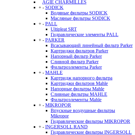
AGIE CHARMILLES
+
-
SODICK
Водяные фильтры SODICK
Масляные фильтры SODICK
+
-
PALL
Ultipleat SRT
Гидравлические элементы PALL
+
-
PARKER
Всасывающий линейный фильтр Parker
Картриджи фильтров Parker
Напорный фильтр Parker
Сливной фильтр Parker
Фильтроэлементы Parker
+
-
MAHLE
Картридж напорного фильтра
Картриджи фильтров Mahle
Напорные фильтры Mahle
Сливные фильтры MAHLE
Фильтроэлементы Mahle
+
-
MIKROPOR
Впускные воздушные фильтры
Mikropor
Гидравлические фильтры MIKROPOR
+
-
INGERSOLL RAND
Гидравлические фильтры INGERSOLL