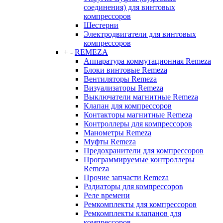
соединения) для винтовых
компрессоров
Шестерни
Электродвигатели для винтовых
компрессоров
+
-
REMEZA
Аппаратура коммутационная Remeza
Блоки винтовые Remeza
Вентиляторы Remeza
Визуализаторы Remeza
Выключатели магнитные Remeza
Клапан для компрессоров
Контакторы магнитные Remeza
Контроллеры для компрессоров
Манометры Remeza
Муфты Remeza
Предохранители для компрессоров
Программируемые контроллеры
Remeza
Прочие запчасти Remeza
Радиаторы для компрессоров
Реле времени
Ремкомплекты для компрессоров
Ремкомплекты клапанов для
компрессоров