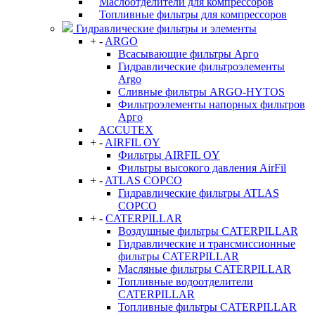
Маслоотделители для компрессоров
Топливные фильтры для компрессоров
Гидравлические фильтры и элементы
+
-
ARGO
Всасывающие фильтры Арго
Гидравлические фильтроэлементы
Argo
Сливные фильтры ARGO-HYTOS
Фильтроэлементы напорных фильтров
Арго
ACCUTEX
+
-
AIRFIL OY
Фильтры AIRFIL OY
Фильтры высокого давления AirFil
+
-
ATLAS COPCO
Гидравлические фильтры ATLAS
COPCO
+
-
CATERPILLAR
Воздушные фильтры CATERPILLAR
Гидравлические и трансмиссионные
фильтры CATERPILLAR
Масляные фильтры CATERPILLAR
Топливные водоотделители
CATERPILLAR
Топливные фильтры CATERPILLAR