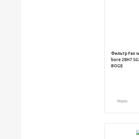
Фильтр Fan w
bore 28H7 SG
BOGE
Мало