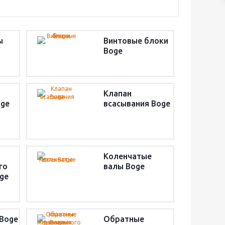
ы
Винтовые блоки
Boge
Клапан
oge
всасывания Boge
Коленчатые
го
валы Boge
ge
Boge
Обратные