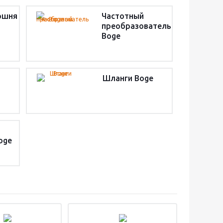
ршня
Частотный
преобразователь
Boge
Шланги Boge
oge