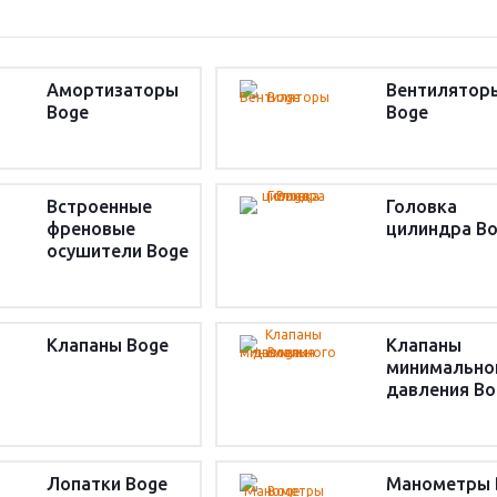
Амортизаторы
Вентилятор
Boge
Boge
Встроенные
Головка
френовые
цилиндра B
осушители Boge
Клапаны Boge
Клапаны
минимально
давления Bo
Лопатки Boge
Манометры 