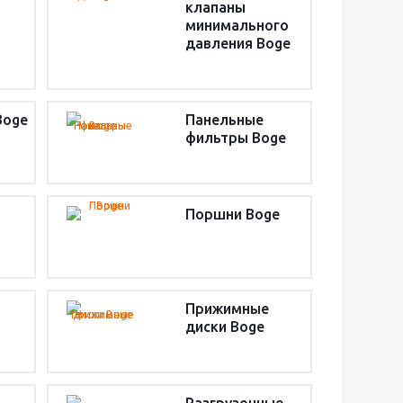
клапаны
минимального
давления Boge
Boge
Панельные
фильтры Boge
Поршни Boge
Прижимные
диски Boge