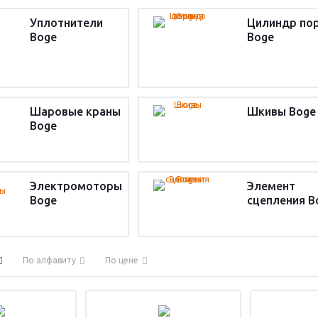
Уплотнители
Цилиндр по
Boge
Boge
Шаровые краны
Шкивы Boge
Boge
Электромоторы
Элемент
Boge
сцепления B
По алфавиту
По цене