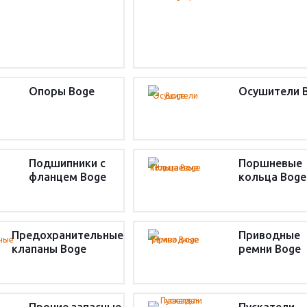
Опоры Boge
Осушители 
Подшипники с
Поршневые
фланцем Boge
кольца Boge
Предохранительные
Приводные
клапаны Boge
ремни Boge