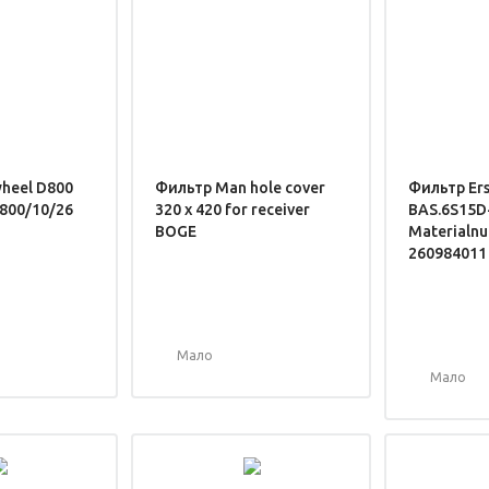
heel D800
Фильтр Man hole cover
Фильтр Ers
800/10/26
320 x 420 for receiver
BAS.6S15D
BOGE
Materialn
260984011
Мало
Мало