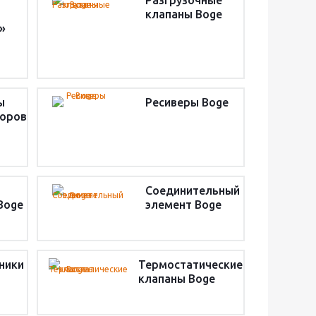
Разгрузочные
клапаны Boge
»
ы
Ресиверы Boge
торов
Соединительный
Boge
элемент Boge
ники
Термостатические
клапаны Boge