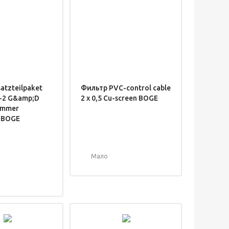
atzteilpaket
Фильтр PVC-control cable
-2 G&amp;D
2 x 0,5 Cu-screen BOGE
ummer
 BOGE
Мало