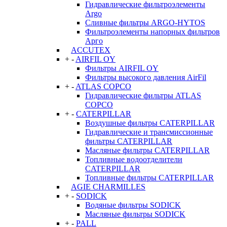
Гидравлические фильтроэлементы
Argo
Сливные фильтры ARGO-HYTOS
Фильтроэлементы напорных фильтров
Арго
ACCUTEX
+
-
AIRFIL OY
Фильтры AIRFIL OY
Фильтры высокого давления AirFil
+
-
ATLAS COPCO
Гидравлические фильтры ATLAS
COPCO
+
-
CATERPILLAR
Воздушные фильтры CATERPILLAR
Гидравлические и трансмиссионные
фильтры CATERPILLAR
Масляные фильтры CATERPILLAR
Топливные водоотделители
CATERPILLAR
Топливные фильтры CATERPILLAR
AGIE CHARMILLES
+
-
SODICK
Водяные фильтры SODICK
Масляные фильтры SODICK
+
-
PALL