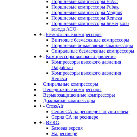
Поршневые компрессоры FIAC
Поршневые компрессоры Fubag
Поршневые компрессоры Magnus
Поршневые компрессоры Remeza
Поршневые компрессоры Бежецкого
завода АСО
+
-
Безмасляные компрессоры
Винтовые безмасляные компрессоры
Поршневые безмасляные компрессоры
Спиральные безмасляные компрессоры
+
-
Компрессоры высокого давления
Компрессоры высокого давления
Dalgakiran
Компрессоры высокого давления
Remeza
Спиральные компрессоры
Передвижные компрессоры
Взрывозащищенные компрессоры
Дожимные компрессоры
+
-
CrossAir
Серия CA на ресивере с осушителем
Серия СА на ресивере
+
-
BERG
Базовая версия
На ресивере