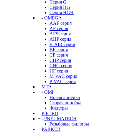
Серия G
Серия HG
Серия HGH
+
-
OMEGA
AAF серия
AF серия
AFS серия
AHP серия
B-AIR серия
BF серия
CF серия
CHP серия
CNG серия
HF серия
M-VAC серия
P-VAC серия
MTA
+
-
OMI
Новая линейка
Старая линейка
Фильтры
PIETRO
+
-
PNEUMATECH
Резьбовые фильтры
PARKER