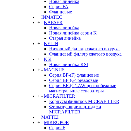
Новая линейка
Серия FA
Фланцевые
INMATEC
+
-
KAESER
Новая линейка
Новая линейка серии K
Старая линейка
+
-
KELIN
Ниточный фильтр сжатого воздуха
Фланцевый фильтр сжатого воздуха
+
-
KSI
Новая линейка KSI
+
-
MAGNUS
Серия BF-(F) фланцевые
Серия BF-(G) резьбовые
Серия BF-(G)-AW центробежные
магистральные сепараторы
+
-
MICRAFILTER
Корпусы фильтров MICRAFILTER
Фильтрующие картриджи
MICRAFILTER
MATTEI
+
-
MIKROPOR
Серия F