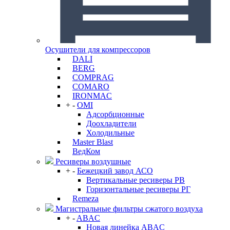
Осушители для компрессоров
DALI
BERG
COMPRAG
COMARO
IRONMAC
+
-
OMI
Адсорбционные
Доохладители
Холодильные
Master Blast
ВедКом
Ресиверы воздушные
+
-
Бежецкий завод АСО
Вертикальные ресиверы РВ
Горизонтальные ресиверы РГ
Remeza
Магистральные фильтры сжатого воздуха
+
-
ABAC
Новая линейка ABAC