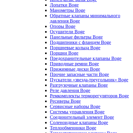
Лопатки Boge
Манометры Boge
Обратные клапаны минимального
давления Boge
Опоры Boge
Осушители Boge
Панельные фильтры Boge
Подшипники с фланцем Boge
Поршневые кольца Boge
Поршни Boge
Предохранительные клапаны Boge
Приводные ремни Boge
Прижимные диски Boge
Прочие запасные части Boge
Пускатели «звезда-треугольник» Boge
Разгрузочные клапаны Boge
Реле давления Boge
Ремкомплекты терморегуляторов Boge
Ресиверы Boge
Сервисные наборы Boge
Системы управления Boge
Соединительный элемент Boge
Соленоидные клапаны Boge
Теплообменники Boge