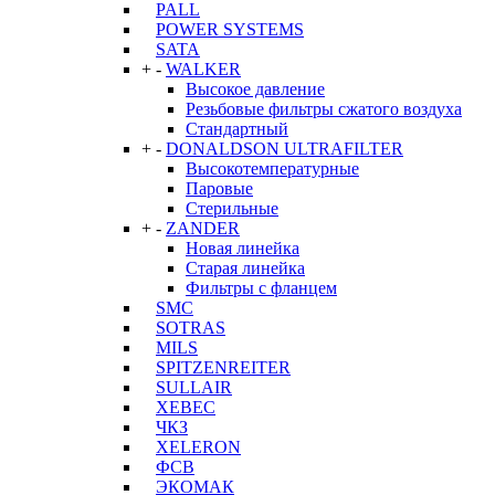
PALL
POWER SYSTEMS
SATA
+
-
WALKER
Высокое давление
Резьбовые фильтры сжатого воздуха
Стандартный
+
-
DONALDSON ULTRAFILTER
Высокотемпературные
Паровые
Стерильные
+
-
ZANDER
Новая линейка
Старая линейка
Фильтры с фланцем
SMC
SOTRAS
MILS
SPITZENREITER
SULLAIR
XEBEC
ЧКЗ
XELERON
ФСВ
ЭКОМАК