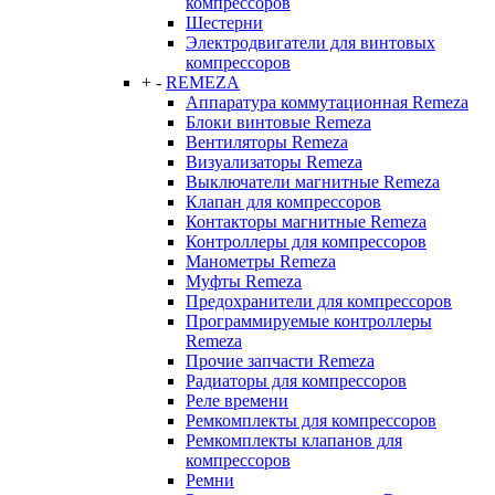
компрессоров
Шестерни
Электродвигатели для винтовых
компрессоров
+
-
REMEZA
Аппаратура коммутационная Remeza
Блоки винтовые Remeza
Вентиляторы Remeza
Визуализаторы Remeza
Выключатели магнитные Remeza
Клапан для компрессоров
Контакторы магнитные Remeza
Контроллеры для компрессоров
Манометры Remeza
Муфты Remeza
Предохранители для компрессоров
Программируемые контроллеры
Remeza
Прочие запчасти Remeza
Радиаторы для компрессоров
Реле времени
Ремкомплекты для компрессоров
Ремкомплекты клапанов для
компрессоров
Ремни