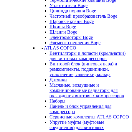
Термостатические клапаны Boge
Уплотнители Boge
Цилиндр поршня Boge
Частотный преобразователь Boge
Шаровые краны Boge
Шкивы Boge
Шланги Boge
Электромоторы Boge
Элемент сцепления Boge
+
-
ATLAS COPCO
Вентиляторы и лопасти (крыльчатки)
для винтовых компрессоров
Винтовой блок (винтовая пара) и
ремкомплекты, подшипники,
уплотнение, сальники, кольца
Датчики
Масляные, воздушные и
комбинированные радиаторы для
охлаждения винтовых компрессоров
Наборы
Панель и блок управления для
компрессора
Сервисные комплекты ATLAS COPCO
Упругие муфты (муфтовые
соединения) для винтовых