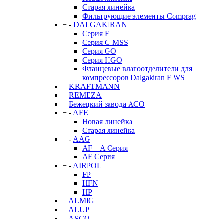
Старая линейка
Фильтрующие элементы Comprag
+
-
DALGAKIRAN
Серия F
Серия G MSS
Серия GO
Серия HGO
Фланцевые влагоотделители для
компрессоров Dalgakiran F WS
KRAFTMANN
REMEZA
Бежецкий завода АСО
+
-
AFE
Новая линейка
Старая линейка
+
-
AAG
AF – A Серия
AF Серия
+
-
AIRPOL
FP
HFN
HP
ALMIG
ALUP
ASCO