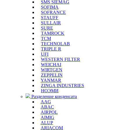
SMS SIEMAG
SOFIMA
SOFRANCE
STAUFF
SULLAIR
SURE
TAMROCK
TCM
TECHNOLAB
TRIPLE R
UFI
WESTERN FILTER
WEICHAI
WIRTGEN
ZEPPELIN
YANMAR
ZINGA INDUSTRIES
НОЭМИ
Разделение конденсата
AAG
ABAC
AIRPOL
AlMIG
ALUP
ARIACOM