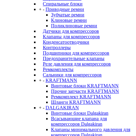
Спиральные блоки
+
-
Приводные ремни
Зубчатые ремни
Клиновые ремни
Поликлиновые ремни
Датчики для компрессоров
Клапаны для компрессоров
Конденсатоотводчики
Контроллеры
Подшипники для компрессоров
Предохранительные клапаны
Реле давления для компрессоров
Ремкомплекты
Сальники для компрессоров
+
-
KRAFTMANN
Винтовые блоки KRAFTMANN
Прочие запчасти KRAFTMANN
Ремкомплект KRAFTMANN
Шланги KRAFTMANN
+
-
DALGAKIRAN
Винтовые блоки Dalgakiran
Всасывающие клапана для
компрессоров Dalgakiran
Клапаны минимального давления для
компрессоров Dalgakiran