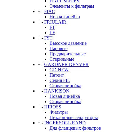
HALT SERIES
Элементы к фильтрам
+
-
FIAC
Новая линейка
+
-
FRIULAIR
FT
LF
+
-
FST
Высокое давление
Паровые
Предварительные
Стерильные
+
-
GARDNER DENVER
GD NEW
Патент
Серия FIL
Старая линейка
+
-
HANKISON
Новая линейка
Старая линейка
+
-
HIROSS
Фильтры
Циклонные сепараторы
+
-
INGERSOLL RAND
Для фланцевых фильтров