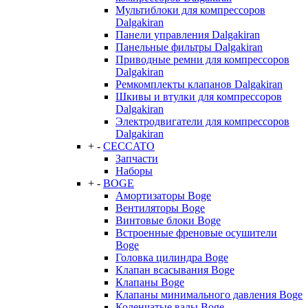
Мультиблоки для компрессоров
Dalgakiran
Панели управления Dalgakiran
Панельные фильтры Dalgakiran
Приводные ремни для компрессоров
Dalgakiran
Ремкомплекты клапанов Dalgakiran
Шкивы и втулки для компрессоров
Dalgakiran
Электродвигатели для компрессоров
Dalgakiran
+
-
CECCATO
Запчасти
Наборы
+
-
BOGE
Амортизаторы Boge
Вентиляторы Boge
Винтовые блоки Boge
Встроенные френовые осушители
Boge
Головка цилиндра Boge
Клапан всасывания Boge
Клапаны Boge
Клапаны минимального давления Boge
Коленчатые валы Boge