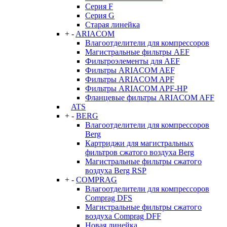
Серия F
Серия G
Старая линейка
+
-
ARIACOM
Влагоотделители для компрессоров
Магистральные фильтры AEF
Фильтроэлементы для AEF
Фильтры ARIACOM AEF
Фильтры ARIACOM APF
Фильтры ARIACOM APF-HP
Фланцевые фильтры ARIACOM AFF
ATS
+
-
BERG
Влагоотделители для компрессоров
Berg
Картриджи для магистральных
фильтров сжатого воздуха Berg
Магистральные фильтры сжатого
воздуха Berg RSP
+
-
COMPRAG
Влагоотделители для компрессоров
Comprag DFS
Магистральные фильтры сжатого
воздуха Comprag DFF
Новая линейка