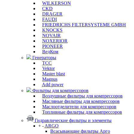
WILKERSON
CKD
DRAGER
FAUDI
FRIEDRICHS FILTERSYSTEME GMBH
KNOCKS
NOVAIR
NOXERIOR
PIONEER
ВедКом
Генераторы
ТСС
Vektor
Master blast
Magnus
Add power
Фильтры для компрессоров
Воздушные фильтры для компрессоров
Масляные фильтры для компрессоров
Маслоотделители для компрессоров
Топливные фильтры для компрессоров
Гидравлические фильтры и элементы
+
-
ARGO
Всасывающие фильтры Арго