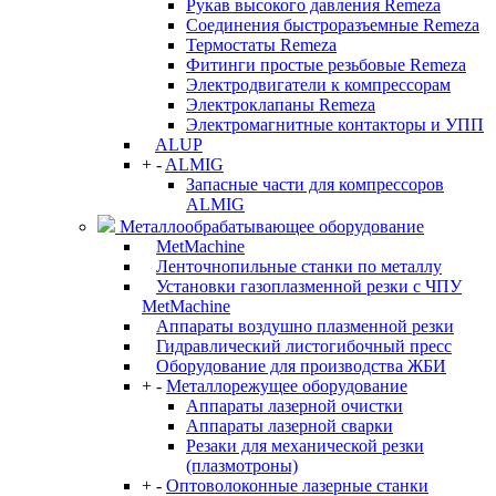
Рукав высокого давления Remeza
Соединения быстроразъемные Remeza
Термостаты Remeza
Фитинги простые резьбовые Remeza
Электродвигатели к компрессорам
Электроклапаны Remeza
Электромагнитные контакторы и УПП
ALUP
+
-
ALMIG
Запасные части для компрессоров
ALMIG
Металлообрабатывающее оборудование
MetMachine
Ленточнопильные станки по металлу
Установки газоплазменной резки с ЧПУ
MetMachine
Аппараты воздушно плазменной резки
Гидравлический листогибочный пресс
Оборудование для производства ЖБИ
+
-
Металлорежущее оборудование
Аппараты лазерной очистки
Аппараты лазерной сварки
Резаки для механической резки
(плазмотроны)
+
-
Оптоволоконные лазерные станки