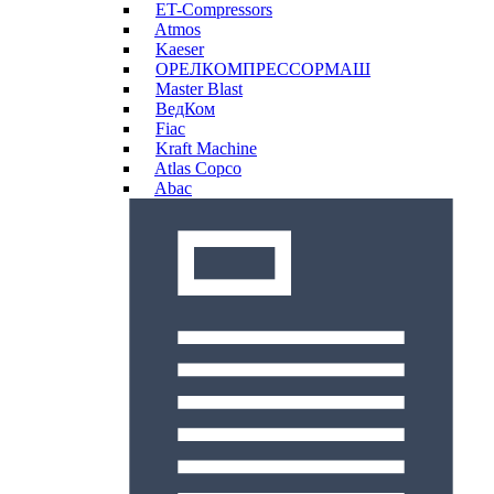
ET-Compressors
Atmos
Kaeser
ОРЕЛКОМПРЕССОРМАШ
Master Blast
ВедКом
Fiac
Kraft Machine
Atlas Copco
Abac