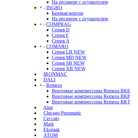
На ресивере с осушителем
+
-
INGRO
Базовая версия
На ресивере с осушителем
+
-
COMPRAG
Серия D
Серия F
Серия А
+
-
COMARO
Серия LB NEW
Серия MD NEW
Серия SB NEW
Серия XB NEW
IRONMAC
DALI
+
-
Remeza
Винтовые компрессоры Remeza ВКЕ
Винтовые компрессоры Remeza ВКР
Винтовые компрессоры Remeza ВКТ
Alup
Chicago Pneumatic
Ceccato
Mark
Ekomak
АТОМ