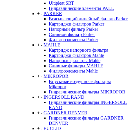
Ultipleat SRT
Гидравлические элементы PALL
+
-
PARKER
Всасывающий линейный фильтр Parker
Картриджи фильтров Parker
Напорный фильтр Parker
Сливной фильтр Parker
Фильтроэлементы Parker
+
-
MAHLE
Картридж напорного фильтра
Картриджи фильтров Mahle
Напорные фильтры Mahle
Сливные фильтры MAHLE
Фильтроэлементы Mahle
+
-
MIKROPOR
Впускные воздушные фильтры
Mikropor
Гидравлические фильтры MIKROPOR
+
-
INGERSOLL RAND
Гидравлические фильтры INGERSOLL
RAND
+
-
GARDNER DENVER
Гидравлические фильтры GARDNER
DENVER
+
-
EUCLID