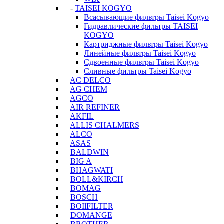
+
-
TAISEI KOGYO
Всасывающие фильтры Taisei Kogyo
Гидравлические фильтры TAISEI
KOGYO
Картриджные фильтры Taisei Kogyo
Линейные фильтры Taisei Kogyo
Сдвоенные фильтры Taisei Kogyo
Сливные фильтры Taisei Kogyo
AC DELCO
AG CHEM
AGCO
AIR REFINER
AKFIL
ALLIS CHALMERS
ALCO
ASAS
BALDWIN
BIG A
BHAGWATI
BOLL&KIRCH
BOMAG
BOSCH
BOIlFILTER
DOMANGE