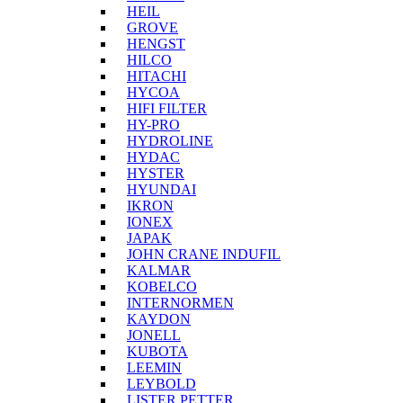
HEIL
GROVE
HENGST
HILCO
HITACHI
HYCOA
HIFI FILTER
HY-PRO
HYDROLINE
HYDAC
HYSTER
HYUNDAI
IKRON
IONEX
JAPAK
JOHN CRANE INDUFIL
KALMAR
KOBELCO
INTERNORMEN
KAYDON
JONELL
KUBOTA
LEEMIN
LEYBOLD
LISTER PETTER