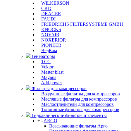
WILKERSON
CKD
DRAGER
FAUDI
FRIEDRICHS FILTERSYSTEME GMBH
KNOCKS
NOVAIR
NOXERIOR
PIONEER
ВедКом
Генераторы
ТСС
Vektor
Master blast
Magnus
Add power
Фильтры для компрессоров
Воздушные фильтры для компрессоров
Масляные фильтры для компрессоров
Маслоотделители для компрессоров
Топливные фильтры для компрессоров
Гидравлические фильтры и элементы
+
-
ARGO
Всасывающие фильтры Арго