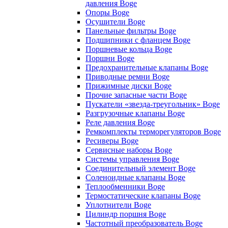
давления Boge
Опоры Boge
Осушители Boge
Панельные фильтры Boge
Подшипники с фланцем Boge
Поршневые кольца Boge
Поршни Boge
Предохранительные клапаны Boge
Приводные ремни Boge
Прижимные диски Boge
Прочие запасные части Boge
Пускатели «звезда-треугольник» Boge
Разгрузочные клапаны Boge
Реле давления Boge
Ремкомплекты терморегуляторов Boge
Ресиверы Boge
Сервисные наборы Boge
Системы управления Boge
Соединительный элемент Boge
Соленоидные клапаны Boge
Теплообменники Boge
Термостатические клапаны Boge
Уплотнители Boge
Цилиндр поршня Boge
Частотный преобразователь Boge