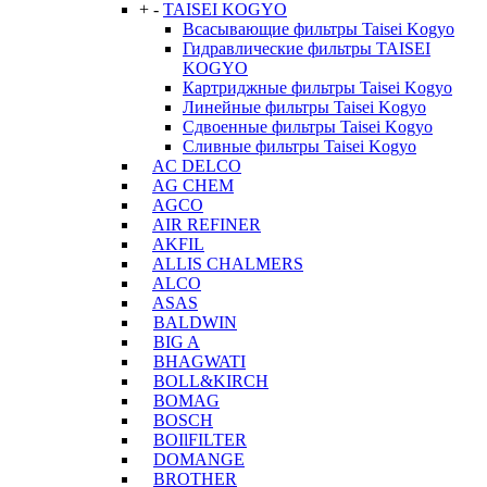
+
-
TAISEI KOGYO
Всасывающие фильтры Taisei Kogyo
Гидравлические фильтры TAISEI
KOGYO
Картриджные фильтры Taisei Kogyo
Линейные фильтры Taisei Kogyo
Сдвоенные фильтры Taisei Kogyo
Сливные фильтры Taisei Kogyo
AC DELCO
AG CHEM
AGCO
AIR REFINER
AKFIL
ALLIS CHALMERS
ALCO
ASAS
BALDWIN
BIG A
BHAGWATI
BOLL&KIRCH
BOMAG
BOSCH
BOIlFILTER
DOMANGE
BROTHER