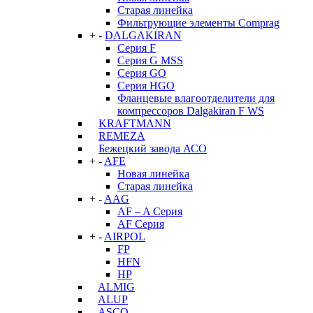
Старая линейка
Фильтрующие элементы Comprag
+
-
DALGAKIRAN
Серия F
Серия G MSS
Серия GO
Серия HGO
Фланцевые влагоотделители для
компрессоров Dalgakiran F WS
KRAFTMANN
REMEZA
Бежецкий завода АСО
+
-
AFE
Новая линейка
Старая линейка
+
-
AAG
AF – A Серия
AF Серия
+
-
AIRPOL
FP
HFN
HP
ALMIG
ALUP
ASCO