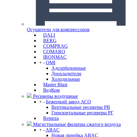
Осушители для компрессоров
DALI
BERG
COMPRAG
COMARO
IRONMAC
+
-
OMI
Адсорбционные
Доохладители
Холодильные
Master Blast
ВедКом
Ресиверы воздушные
+
-
Бежецкий завод АСО
Вертикальные ресиверы РВ
Горизонтальные ресиверы РГ
Remeza
Магистральные фильтры сжатого воздуха
+
-
ABAC
Новая линейка ABAC