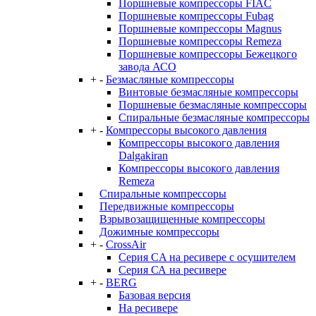
Поршневые компрессоры FIAC
Поршневые компрессоры Fubag
Поршневые компрессоры Magnus
Поршневые компрессоры Remeza
Поршневые компрессоры Бежецкого
завода АСО
+
-
Безмасляные компрессоры
Винтовые безмасляные компрессоры
Поршневые безмасляные компрессоры
Спиральные безмасляные компрессоры
+
-
Компрессоры высокого давления
Компрессоры высокого давления
Dalgakiran
Компрессоры высокого давления
Remeza
Спиральные компрессоры
Передвижные компрессоры
Взрывозащищенные компрессоры
Дожимные компрессоры
+
-
CrossAir
Серия CA на ресивере с осушителем
Серия СА на ресивере
+
-
BERG
Базовая версия
На ресивере