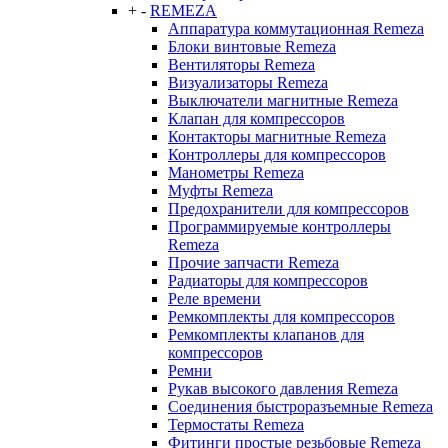
+
-
REMEZA
Аппаратура коммутационная Remeza
Блоки винтовые Remeza
Вентиляторы Remeza
Визуализаторы Remeza
Выключатели магнитные Remeza
Клапан для компрессоров
Контакторы магнитные Remeza
Контроллеры для компрессоров
Манометры Remeza
Муфты Remeza
Предохранители для компрессоров
Программируемые контроллеры
Remeza
Прочие запчасти Remeza
Радиаторы для компрессоров
Реле времени
Ремкомплекты для компрессоров
Ремкомплекты клапанов для
компрессоров
Ремни
Рукав высокого давления Remeza
Соединения быстроразъемные Remeza
Термостаты Remeza
Фитинги простые резьбовые Remeza