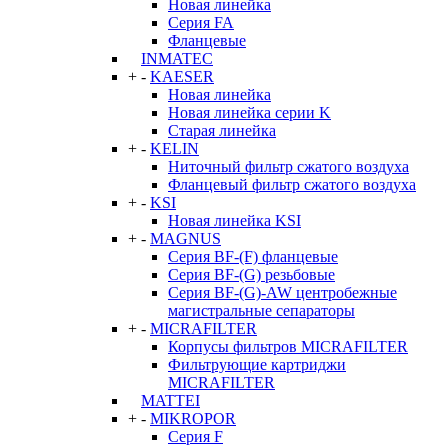
Новая линейка
Серия FA
Фланцевые
INMATEC
+
-
KAESER
Новая линейка
Новая линейка серии K
Старая линейка
+
-
KELIN
Ниточный фильтр сжатого воздуха
Фланцевый фильтр сжатого воздуха
+
-
KSI
Новая линейка KSI
+
-
MAGNUS
Серия BF-(F) фланцевые
Серия BF-(G) резьбовые
Серия BF-(G)-AW центробежные
магистральные сепараторы
+
-
MICRAFILTER
Корпусы фильтров MICRAFILTER
Фильтрующие картриджи
MICRAFILTER
MATTEI
+
-
MIKROPOR
Серия F