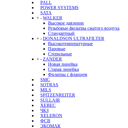
PALL
POWER SYSTEMS
SATA
+
-
WALKER
Высокое давление
Резьбовые фильтры сжатого воздуха
Стандартный
+
-
DONALDSON ULTRAFILTER
Высокотемпературные
Паровые
Стерильные
+
-
ZANDER
Новая линейка
Старая линейка
Фильтры с фланцем
SMC
SOTRAS
MILS
SPITZENREITER
SULLAIR
XEBEC
ЧКЗ
XELERON
ФСВ
ЭКОМАК