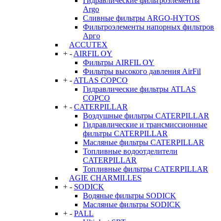
Гидравлические фильтроэлементы
Argo
Сливные фильтры ARGO-HYTOS
Фильтроэлементы напорных фильтров
Арго
ACCUTEX
+
-
AIRFIL OY
Фильтры AIRFIL OY
Фильтры высокого давления AirFil
+
-
ATLAS COPCO
Гидравлические фильтры ATLAS
COPCO
+
-
CATERPILLAR
Воздушные фильтры CATERPILLAR
Гидравлические и трансмиссионные
фильтры CATERPILLAR
Масляные фильтры CATERPILLAR
Топливные водоотделители
CATERPILLAR
Топливные фильтры CATERPILLAR
AGIE CHARMILLES
+
-
SODICK
Водяные фильтры SODICK
Масляные фильтры SODICK
+
-
PALL