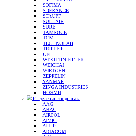
SOFIMA
SOFRANCE
STAUFF
SULLAIR
SURE
TAMROCK
TCM
TECHNOLAB
TRIPLE R
UFI
WESTERN FILTER
WEICHAI
WIRTGEN
ZEPPELIN
YANMAR
ZINGA INDUSTRIES
НОЭМИ
Разделение конденсата
AAG
ABAC
AIRPOL
AlMIG
ALUP
ARIACOM