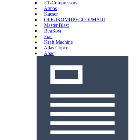
ET-Compressors
Atmos
Kaeser
ОРЕЛКОМПРЕССОРМАШ
Master Blast
ВедКом
Fiac
Kraft Machine
Atlas Copco
Abac