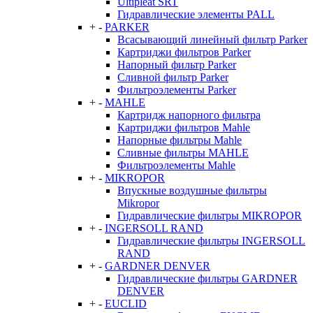
Ultipleat SRT
Гидравлические элементы PALL
+
-
PARKER
Всасывающий линейный фильтр Parker
Картриджи фильтров Parker
Напорный фильтр Parker
Сливной фильтр Parker
Фильтроэлементы Parker
+
-
MAHLE
Картридж напорного фильтра
Картриджи фильтров Mahle
Напорные фильтры Mahle
Сливные фильтры MAHLE
Фильтроэлементы Mahle
+
-
MIKROPOR
Впускные воздушные фильтры
Mikropor
Гидравлические фильтры MIKROPOR
+
-
INGERSOLL RAND
Гидравлические фильтры INGERSOLL
RAND
+
-
GARDNER DENVER
Гидравлические фильтры GARDNER
DENVER
+
-
EUCLID