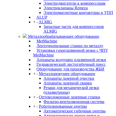
Электродвигатели к компрессорам
Электроклапаны Remeza
Электромагнитные контакторы и УПП
ALUP
+
-
ALMIG
Запасные части для компрессоров
ALMIG
Металлообрабатывающее оборудование
MetMachine
Ленточнопильные станки по металлу
Установки газоплазменной резки с ЧПУ
MetMachine
Аппараты воздушно плазменной резки
Гидравлический листогибочный пресс
Оборудование для производства ЖБИ
+
-
Металлорежущее оборудование
Аппараты лазерной очистки
Аппараты лазерной сварки
Резаки для механической резки
(плазмотроны)
+
-
Оптоволоконные лазерные станки
Фильтро-вентиляционная система
+
-
Роботизированные центры
Автоматические гибочные центры
Автоматические линии резки и