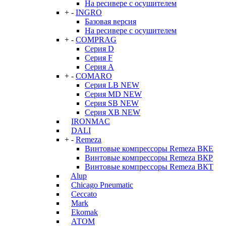
На ресивере с осушителем
+
-
INGRO
Базовая версия
На ресивере с осушителем
+
-
COMPRAG
Серия D
Серия F
Серия А
+
-
COMARO
Серия LB NEW
Серия MD NEW
Серия SB NEW
Серия XB NEW
IRONMAC
DALI
+
-
Remeza
Винтовые компрессоры Remeza ВКЕ
Винтовые компрессоры Remeza ВКР
Винтовые компрессоры Remeza ВКТ
Alup
Chicago Pneumatic
Ceccato
Mark
Ekomak
АТОМ