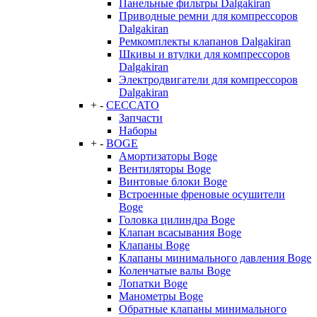
Панельные фильтры Dalgakiran
Приводные ремни для компрессоров
Dalgakiran
Ремкомплекты клапанов Dalgakiran
Шкивы и втулки для компрессоров
Dalgakiran
Электродвигатели для компрессоров
Dalgakiran
+
-
CECCATO
Запчасти
Наборы
+
-
BOGE
Амортизаторы Boge
Вентиляторы Boge
Винтовые блоки Boge
Встроенные френовые осушители
Boge
Головка цилиндра Boge
Клапан всасывания Boge
Клапаны Boge
Клапаны минимального давления Boge
Коленчатые валы Boge
Лопатки Boge
Манометры Boge
Обратные клапаны минимального