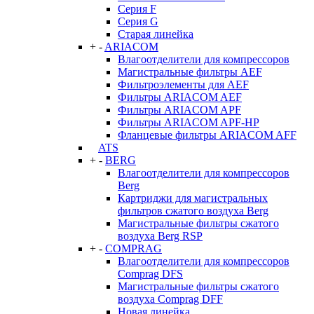
Серия F
Серия G
Старая линейка
+
-
ARIACOM
Влагоотделители для компрессоров
Магистральные фильтры AEF
Фильтроэлементы для AEF
Фильтры ARIACOM AEF
Фильтры ARIACOM APF
Фильтры ARIACOM APF-HP
Фланцевые фильтры ARIACOM AFF
ATS
+
-
BERG
Влагоотделители для компрессоров
Berg
Картриджи для магистральных
фильтров сжатого воздуха Berg
Магистральные фильтры сжатого
воздуха Berg RSP
+
-
COMPRAG
Влагоотделители для компрессоров
Comprag DFS
Магистральные фильтры сжатого
воздуха Comprag DFF
Новая линейка