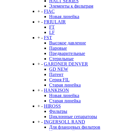
HALT SERIES
Элементы к фильтрам
+
-
FIAC
Новая линейка
+
-
FRIULAIR
FT
LF
+
-
FST
Высокое давление
Паровые
Предварительные
Стерильные
+
-
GARDNER DENVER
GD NEW
Патент
Серия FIL
Старая линейка
+
-
HANKISON
Новая линейка
Старая линейка
+
-
HIROSS
Фильтры
Циклонные сепараторы
+
-
INGERSOLL RAND
Для фланцевых фильтров