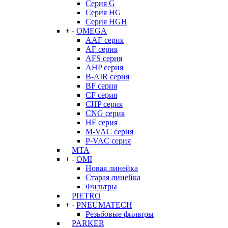
Серия G
Серия HG
Серия HGH
+
-
OMEGA
AAF серия
AF серия
AFS серия
AHP серия
B-AIR серия
BF серия
CF серия
CHP серия
CNG серия
HF серия
M-VAC серия
P-VAC серия
MTA
+
-
OMI
Новая линейка
Старая линейка
Фильтры
PIETRO
+
-
PNEUMATECH
Резьбовые фильтры
PARKER