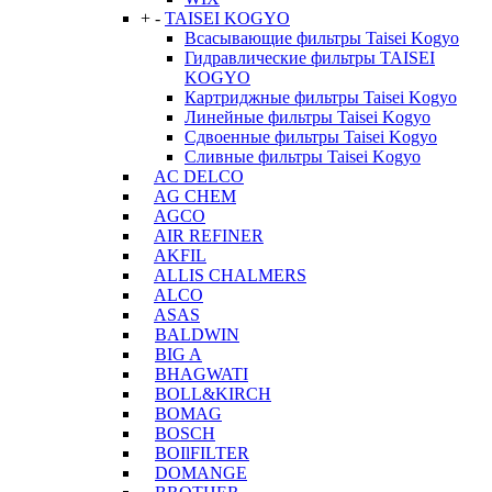
+
-
TAISEI KOGYO
Всасывающие фильтры Taisei Kogyo
Гидравлические фильтры TAISEI
KOGYO
Картриджные фильтры Taisei Kogyo
Линейные фильтры Taisei Kogyo
Сдвоенные фильтры Taisei Kogyo
Сливные фильтры Taisei Kogyo
AC DELCO
AG CHEM
AGCO
AIR REFINER
AKFIL
ALLIS CHALMERS
ALCO
ASAS
BALDWIN
BIG A
BHAGWATI
BOLL&KIRCH
BOMAG
BOSCH
BOIlFILTER
DOMANGE