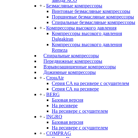
завода АСО
+
-
Безмасляные компрессоры
Винтовые безмасляные компрессоры
Поршневые безмасляные компрессоры
Спиральные безмасляные компрессоры
+
-
Компрессоры высокого давления
Компрессоры высокого давления
Dalgakiran
Компрессоры высокого давления
Remeza
Спиральные компрессоры
Передвижные компрессоры
Взрывозащищенные компрессоры
Дожимные компрессоры
+
-
CrossAir
Серия CA на ресивере с осушителем
Серия СА на ресивере
+
-
BERG
Базовая версия
На ресивере
На ресивере с осушителем
+
-
INGRO
Базовая версия
На ресивере с осушителем
+
-
COMPRAG