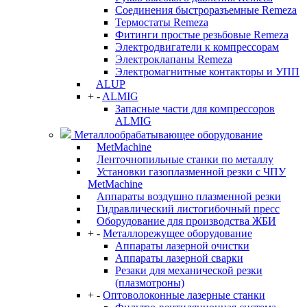
Соединения быстроразъемные Remeza
Термостаты Remeza
Фитинги простые резьбовые Remeza
Электродвигатели к компрессорам
Электроклапаны Remeza
Электромагнитные контакторы и УПП
ALUP
+
-
ALMIG
Запасные части для компрессоров
ALMIG
Металлообрабатывающее оборудование
MetMachine
Ленточнопильные станки по металлу
Установки газоплазменной резки с ЧПУ
MetMachine
Аппараты воздушно плазменной резки
Гидравлический листогибочный пресс
Оборудование для производства ЖБИ
+
-
Металлорежущее оборудование
Аппараты лазерной очистки
Аппараты лазерной сварки
Резаки для механической резки
(плазмотроны)
+
-
Оптоволоконные лазерные станки