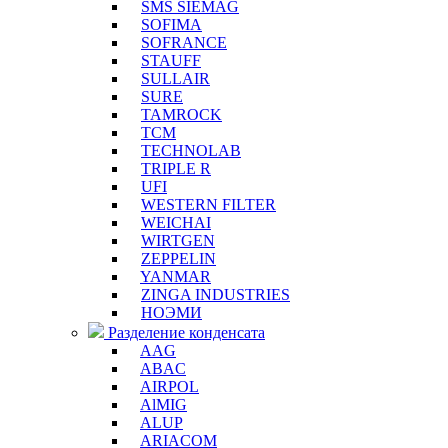
SMS SIEMAG
SOFIMA
SOFRANCE
STAUFF
SULLAIR
SURE
TAMROCK
TCM
TECHNOLAB
TRIPLE R
UFI
WESTERN FILTER
WEICHAI
WIRTGEN
ZEPPELIN
YANMAR
ZINGA INDUSTRIES
НОЭМИ
Разделение конденсата
AAG
ABAC
AIRPOL
AlMIG
ALUP
ARIACOM