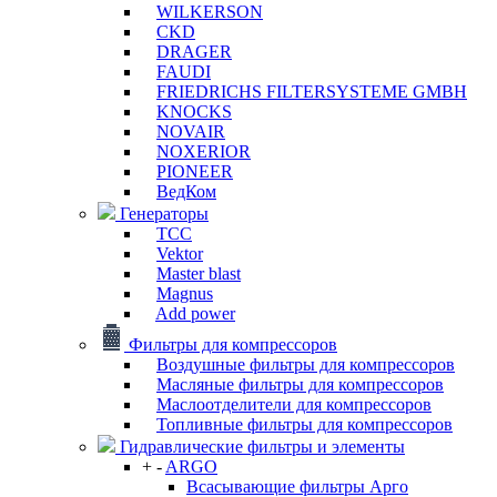
WILKERSON
CKD
DRAGER
FAUDI
FRIEDRICHS FILTERSYSTEME GMBH
KNOCKS
NOVAIR
NOXERIOR
PIONEER
ВедКом
Генераторы
ТСС
Vektor
Master blast
Magnus
Add power
Фильтры для компрессоров
Воздушные фильтры для компрессоров
Масляные фильтры для компрессоров
Маслоотделители для компрессоров
Топливные фильтры для компрессоров
Гидравлические фильтры и элементы
+
-
ARGO
Всасывающие фильтры Арго