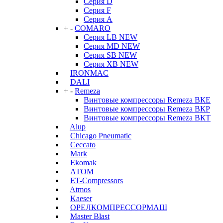
Серия D
Серия F
Серия А
+
-
COMARO
Серия LB NEW
Серия MD NEW
Серия SB NEW
Серия XB NEW
IRONMAC
DALI
+
-
Remeza
Винтовые компрессоры Remeza ВКЕ
Винтовые компрессоры Remeza ВКР
Винтовые компрессоры Remeza ВКТ
Alup
Chicago Pneumatic
Ceccato
Mark
Ekomak
АТОМ
ET-Compressors
Atmos
Kaeser
ОРЕЛКОМПРЕССОРМАШ
Master Blast