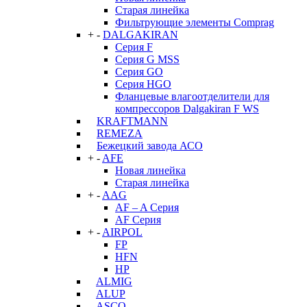
Старая линейка
Фильтрующие элементы Comprag
+
-
DALGAKIRAN
Серия F
Серия G MSS
Серия GO
Серия HGO
Фланцевые влагоотделители для
компрессоров Dalgakiran F WS
KRAFTMANN
REMEZA
Бежецкий завода АСО
+
-
AFE
Новая линейка
Старая линейка
+
-
AAG
AF – A Серия
AF Серия
+
-
AIRPOL
FP
HFN
HP
ALMIG
ALUP
ASCO