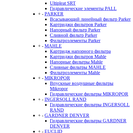
Ultipleat SRT
Гидравлические элементы PALL
+
-
PARKER
Всасывающий линейный фильтр Parker
Картриджи фильтров Parker
Напорный фильтр Parker
Сливной фильтр Parker
Фильтроэлементы Parker
+
-
MAHLE
Картридж напорного фильтра
Картриджи фильтров Mahle
Напорные фильтры Mahle
Сливные фильтры MAHLE
Фильтроэлементы Mahle
+
-
MIKROPOR
Впускные воздушные фильтры
Mikropor
Гидравлические фильтры MIKROPOR
+
-
INGERSOLL RAND
Гидравлические фильтры INGERSOLL
RAND
+
-
GARDNER DENVER
Гидравлические фильтры GARDNER
DENVER
+
-
EUCLID