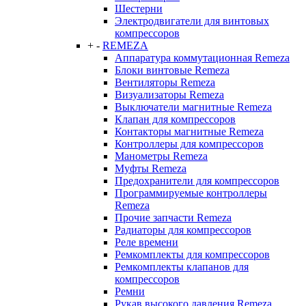
Шестерни
Электродвигатели для винтовых
компрессоров
+
-
REMEZA
Аппаратура коммутационная Remeza
Блоки винтовые Remeza
Вентиляторы Remeza
Визуализаторы Remeza
Выключатели магнитные Remeza
Клапан для компрессоров
Контакторы магнитные Remeza
Контроллеры для компрессоров
Манометры Remeza
Муфты Remeza
Предохранители для компрессоров
Программируемые контроллеры
Remeza
Прочие запчасти Remeza
Радиаторы для компрессоров
Реле времени
Ремкомплекты для компрессоров
Ремкомплекты клапанов для
компрессоров
Ремни
Рукав высокого давления Remeza