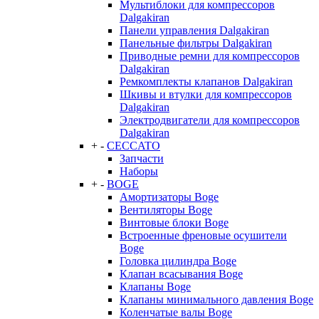
Мультиблоки для компрессоров
Dalgakiran
Панели управления Dalgakiran
Панельные фильтры Dalgakiran
Приводные ремни для компрессоров
Dalgakiran
Ремкомплекты клапанов Dalgakiran
Шкивы и втулки для компрессоров
Dalgakiran
Электродвигатели для компрессоров
Dalgakiran
+
-
CECCATO
Запчасти
Наборы
+
-
BOGE
Амортизаторы Boge
Вентиляторы Boge
Винтовые блоки Boge
Встроенные френовые осушители
Boge
Головка цилиндра Boge
Клапан всасывания Boge
Клапаны Boge
Клапаны минимального давления Boge
Коленчатые валы Boge