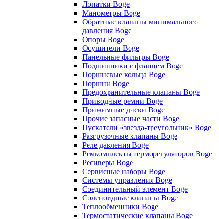
Лопатки Boge
Манометры Boge
Обратные клапаны минимального
давления Boge
Опоры Boge
Осушители Boge
Панельные фильтры Boge
Подшипники с фланцем Boge
Поршневые кольца Boge
Поршни Boge
Предохранительные клапаны Boge
Приводные ремни Boge
Прижимные диски Boge
Прочие запасные части Boge
Пускатели «звезда-треугольник» Boge
Разгрузочные клапаны Boge
Реле давления Boge
Ремкомплекты терморегуляторов Boge
Ресиверы Boge
Сервисные наборы Boge
Системы управления Boge
Соединительный элемент Boge
Соленоидные клапаны Boge
Теплообменники Boge
Термостатические клапаны Boge