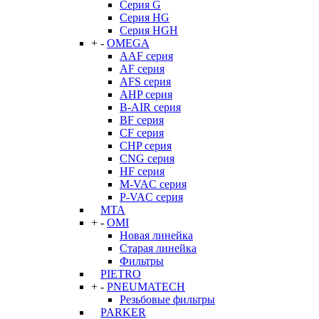
Серия G
Серия HG
Серия HGH
+
-
OMEGA
AAF серия
AF серия
AFS серия
AHP серия
B-AIR серия
BF серия
CF серия
CHP серия
CNG серия
HF серия
M-VAC серия
P-VAC серия
MTA
+
-
OMI
Новая линейка
Старая линейка
Фильтры
PIETRO
+
-
PNEUMATECH
Резьбовые фильтры
PARKER