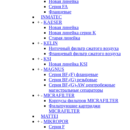
Новая линейка
Серия FA
Фланцевые
INMATEC
+
-
KAESER
Новая линейка
Новая линейка серии K
Старая линейка
+
-
KELIN
Ниточный фильтр сжатого воздуха
Фланцевый фильтр сжатого воздуха
+
-
KSI
Новая линейка KSI
+
-
MAGNUS
Серия BF-(F) фланцевые
Серия BF-(G) резьбовые
Серия BF-(G)-AW центробежные
магистральные сепараторы
+
-
MICRAFILTER
Корпусы фильтров MICRAFILTER
Фильтрующие картриджи
MICRAFILTER
MATTEI
+
-
MIKROPOR
Серия F