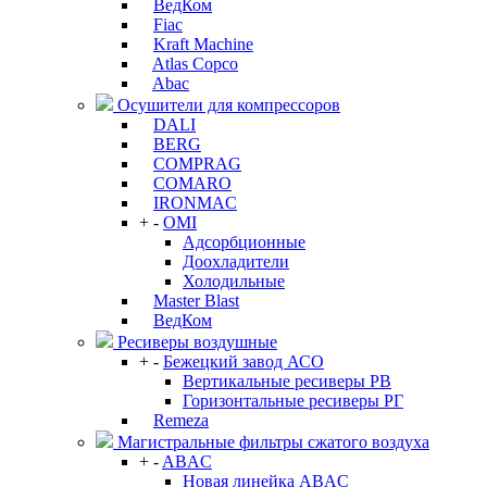
ВедКом
Fiac
Kraft Machine
Atlas Copco
Abac
Осушители для компрессоров
DALI
BERG
COMPRAG
COMARO
IRONMAC
+
-
OMI
Адсорбционные
Доохладители
Холодильные
Master Blast
ВедКом
Ресиверы воздушные
+
-
Бежецкий завод АСО
Вертикальные ресиверы РВ
Горизонтальные ресиверы РГ
Remeza
Магистральные фильтры сжатого воздуха
+
-
ABAC
Новая линейка ABAC