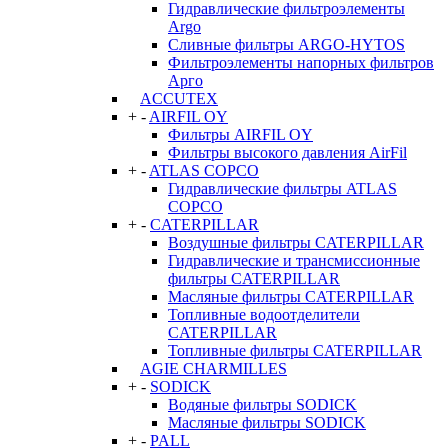
Гидравлические фильтроэлементы
Argo
Сливные фильтры ARGO-HYTOS
Фильтроэлементы напорных фильтров
Арго
ACCUTEX
+
-
AIRFIL OY
Фильтры AIRFIL OY
Фильтры высокого давления AirFil
+
-
ATLAS COPCO
Гидравлические фильтры ATLAS
COPCO
+
-
CATERPILLAR
Воздушные фильтры CATERPILLAR
Гидравлические и трансмиссионные
фильтры CATERPILLAR
Масляные фильтры CATERPILLAR
Топливные водоотделители
CATERPILLAR
Топливные фильтры CATERPILLAR
AGIE CHARMILLES
+
-
SODICK
Водяные фильтры SODICK
Масляные фильтры SODICK
+
-
PALL