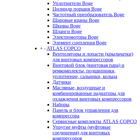
Уплотнители Boge
Цилиндр поршня Boge
Частотный преобразователь Boge
Шаровые краны Boge
Шкивы Boge
Шланги Boge
Электромоторы Boge
Элемент сцепления Boge
+
-
ATLAS COPCO
Вентиляторы и лопасти (крыльчатки)
для винтовых компрессоров
Винтовой блок (винтовая пара) и
ремкомплекты, подшипники,
уплотнение, сальники, кольца
Датчики
Масляные, воздушные и
комбинированные радиаторы для
охлаждения винтовых компрессоров
Наборы
Панель и блок управления для
компрессора
Сервисные комплекты ATLAS COPCO
Упругие муфты (муфтовые
соединения) для винтовых
компрессоров