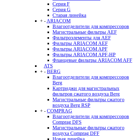
Серия F
Серия G
Старая линейка
+
-
ARIACOM
Влагоотделители для компрессоров
Магистральные фильтры AEF
Фильтроэлементы для AEF
Фильтры ARIACOM AEF
Фильтры ARIACOM APF
Фильтры ARIACOM APF-HP
Фланцевые фильтры ARIACOM AFF
ATS
+
-
BERG
Влагоотделители для компрессоров
Berg
Картриджи для магистральных
фильтров сжатого воздуха Berg
Магистральные фильтры сжатого
воздуха Berg RSP
+
-
COMPRAG
Влагоотделители для компрессоров
Comprag DFS
Магистральные фильтры сжатого
воздуха Comprag DFF
Новая линейка