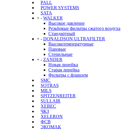
PALL
POWER SYSTEMS
SATA
+
-
WALKER
Высокое давление
Резьбовые фильтры сжатого воздуха
Стандартный
+
-
DONALDSON ULTRAFILTER
Высокотемпературные
Паровые
Стерильные
+
-
ZANDER
Новая линейка
Старая линейка
Фильтры с фланцем
SMC
SOTRAS
MILS
SPITZENREITER
SULLAIR
XEBEC
ЧКЗ
XELERON
ФСВ
ЭКОМАК