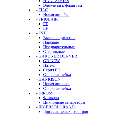
HALT SERIES
Элементы к фильтрам
+
-
FIAC
Новая линейка
+
-
FRIULAIR
FT
LF
+
-
FST
Высокое давление
Паровые
Предварительные
Стерильные
+
-
GARDNER DENVER
GD NEW
Патент
Серия FIL
Старая линейка
+
-
HANKISON
Новая линейка
Старая линейка
+
-
HIROSS
Фильтры
Циклонные сепараторы
+
-
INGERSOLL RAND
Для фланцевых фильтров