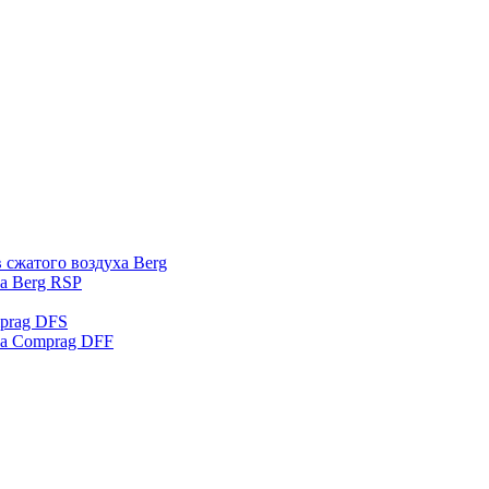
 сжатого воздуха Berg
а Berg RSP
prag DFS
ха Comprag DFF