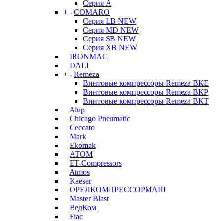
Серия А
+
-
COMARO
Серия LB NEW
Серия MD NEW
Серия SB NEW
Серия XB NEW
IRONMAC
DALI
+
-
Remeza
Винтовые компрессоры Remeza ВКЕ
Винтовые компрессоры Remeza ВКР
Винтовые компрессоры Remeza ВКТ
Alup
Chicago Pneumatic
Ceccato
Mark
Ekomak
АТОМ
ET-Compressors
Atmos
Kaeser
ОРЕЛКОМПРЕССОРМАШ
Master Blast
ВедКом
Fiac