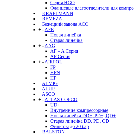
Серия HGO
Фланцевые влагоотделители для компре
KRAFTMANN
REMEZA
Бежецкий завода АСО
+
-
AFE
Новая линейка
Старая линейка
+
-
AAG
AF – A Серия
AF Серия
+
-
AIRPOL
FP
HFN
HP
ALMIG
ALUP
ASCO
+
-
ATLAS COPCO
UD+
Внутренние компрессорные
Новая линейка DD+, PD+, QD+
Старая линейка DD, PD, QD
Фильтры до 20 бар
BALSTON