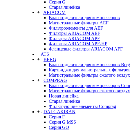
Серия G
Старая линейка
+
-
ARIACOM
Влагоотделители для компрессоров
Магистральные фильтры AEF
Фильтроэлементы для AEF
Фильтры ARIACOM AEF
Фильтры ARIACOM APF
Фильтры ARIACOM APF-HP
Фланцевые фильтры ARIACOM AFF
ATS
+
-
BERG
Влагоотделители для компрессоров Berg
Картриджи для магистральных фильтров
Магистральные фильтры сжатого воздух
+
-
COMPRAG
Влагоотделители для компрессоров Com
Магистральные фильтры сжатого возду
Новая линейка
Старая линейка
Фильтрующие элементы Comprag
+
-
DALGAKIRAN
Серия F
Серия G MSS
Серия GO