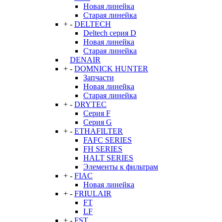
Новая линейка
Старая линейка
+
-
DELTECH
Deltech серия D
Новая линейка
Старая линейка
DENAIR
+
-
DOMNICK HUNTER
Запчасти
Новая линейка
Старая линейка
+
-
DRYTEC
Серия F
Серия G
+
-
ETHAFILTER
FAFC SERIES
FH SERIES
HALT SERIES
Элементы к фильтрам
+
-
FIAC
Новая линейка
+
-
FRIULAIR
FT
LF
+
-
FST