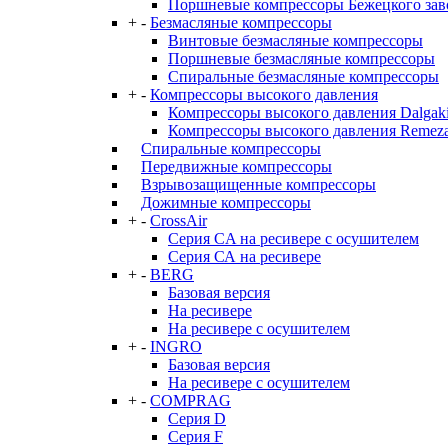
Поршневые компрессоры Бежецкого за
+
-
Безмасляные компрессоры
Винтовые безмасляные компрессоры
Поршневые безмасляные компрессоры
Спиральные безмасляные компрессоры
+
-
Компрессоры высокого давления
Компрессоры высокого давления Dalgaki
Компрессоры высокого давления Remez
Спиральные компрессоры
Передвижные компрессоры
Взрывозащищенные компрессоры
Дожимные компрессоры
+
-
CrossAir
Серия CA на ресивере с осушителем
Серия СА на ресивере
+
-
BERG
Базовая версия
На ресивере
На ресивере с осушителем
+
-
INGRO
Базовая версия
На ресивере с осушителем
+
-
COMPRAG
Серия D
Серия F