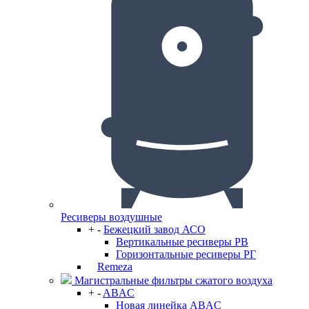
Ресиверы воздушные
+
-
Бежецкий завод АСО
Вертикальные ресиверы РВ
Горизонтальные ресиверы РГ
Remeza
Магистральные фильтры сжатого воздуха
+
-
ABAC
Новая линейка ABAC