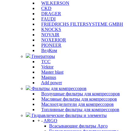
WILKERSON
CKD
DRAGER
FAUDI
FRIEDRICHS FILTERSYSTEME GMBH
KNOCKS
NOVAIR
NOXERIOR
PIONEER
ВедКом
Генераторы
ТСС
Vektor
Master blast
Magnus
Add power
Фильтры для компрессоров
Воздушные фильтры для компрессоров
Масляные фильтры для компрессоров
Маслоотделители для компрессоров
Топливные фильтры для компрессоров
Гидравлические фильтры и элементы
+
-
ARGO
Всасывающие фильтры Арго