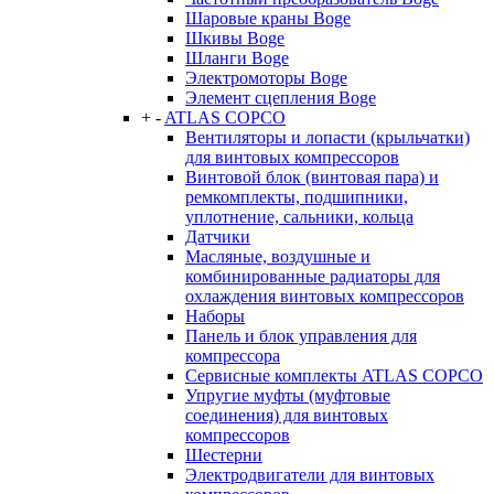
Шаровые краны Boge
Шкивы Boge
Шланги Boge
Электромоторы Boge
Элемент сцепления Boge
+
-
ATLAS COPCO
Вентиляторы и лопасти (крыльчатки)
для винтовых компрессоров
Винтовой блок (винтовая пара) и
ремкомплекты, подшипники,
уплотнение, сальники, кольца
Датчики
Масляные, воздушные и
комбинированные радиаторы для
охлаждения винтовых компрессоров
Наборы
Панель и блок управления для
компрессора
Сервисные комплекты ATLAS COPCO
Упругие муфты (муфтовые
соединения) для винтовых
компрессоров
Шестерни
Электродвигатели для винтовых