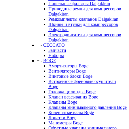
Панельные фильтры Dalgakiran
Приводные ремни для компрессоров
Dalgakiran
Ремкомплекты клапанов Dalgakiran
Шкивы и втулки для компрессоров
Dalgakiran
Электродвигатели для компрессоров
Dalgakiran
+
-
CECCATO
Запчасти
Наборы
+
-
BOGE
Амортизаторы Boge
Вентиляторы Boge
Винтовые блоки Boge
Встроенные френовые осушители
Boge
Головка цилиндра Boge
Клапан всасывания Boge
Клапаны Boge
Клапаны минимального давления Boge
Коленчатые валы Boge
Лопатки Boge
Манометры Boge
Обратные клапаны минимального