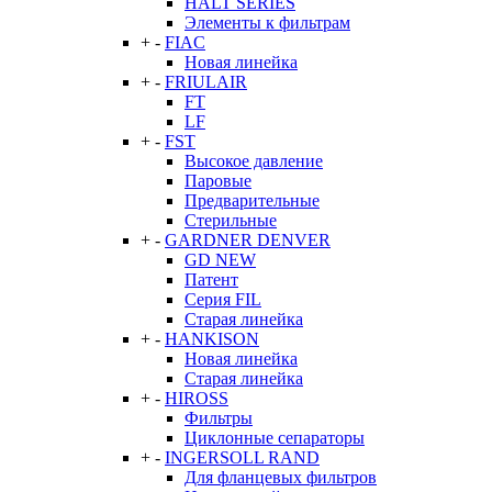
HALT SERIES
Элементы к фильтрам
+
-
FIAC
Новая линейка
+
-
FRIULAIR
FT
LF
+
-
FST
Высокое давление
Паровые
Предварительные
Стерильные
+
-
GARDNER DENVER
GD NEW
Патент
Серия FIL
Старая линейка
+
-
HANKISON
Новая линейка
Старая линейка
+
-
HIROSS
Фильтры
Циклонные сепараторы
+
-
INGERSOLL RAND
Для фланцевых фильтров