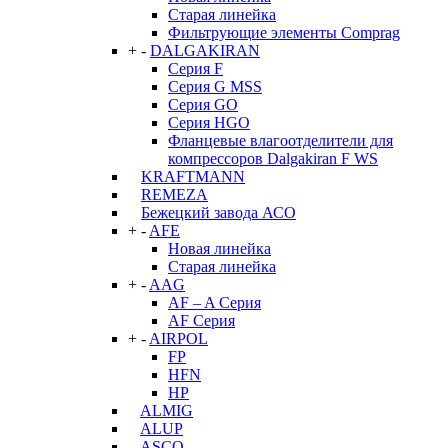
Старая линейка
Фильтрующие элементы Comprag
+
-
DALGAKIRAN
Серия F
Серия G MSS
Серия GO
Серия HGO
Фланцевые влагоотделители для
компрессоров Dalgakiran F WS
KRAFTMANN
REMEZA
Бежецкий завода АСО
+
-
AFE
Новая линейка
Старая линейка
+
-
AAG
AF – A Серия
AF Серия
+
-
AIRPOL
FP
HFN
HP
ALMIG
ALUP
ASCO