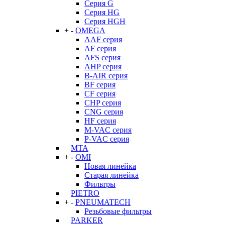
Серия G
Серия HG
Серия HGH
+
-
OMEGA
AAF серия
AF серия
AFS серия
AHP серия
B-AIR серия
BF серия
CF серия
CHP серия
CNG серия
HF серия
M-VAC серия
P-VAC серия
MTA
+
-
OMI
Новая линейка
Старая линейка
Фильтры
PIETRO
+
-
PNEUMATECH
Резьбовые фильтры
PARKER