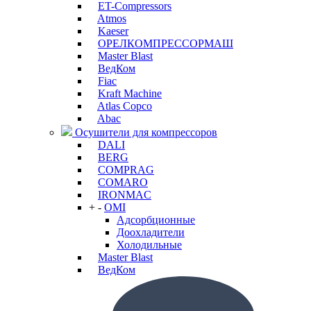
ET-Compressors
Atmos
Kaeser
ОРЕЛКОМПРЕССОРМАШ
Master Blast
ВедКом
Fiac
Kraft Machine
Atlas Copco
Abac
Осушители для компрессоров
DALI
BERG
COMPRAG
COMARO
IRONMAC
+
-
OMI
Адсорбционные
Доохладители
Холодильные
Master Blast
ВедКом