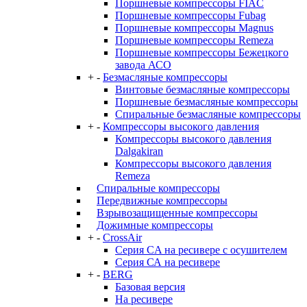
Поршневые компрессоры FIAC
Поршневые компрессоры Fubag
Поршневые компрессоры Magnus
Поршневые компрессоры Remeza
Поршневые компрессоры Бежецкого
завода АСО
+
-
Безмасляные компрессоры
Винтовые безмасляные компрессоры
Поршневые безмасляные компрессоры
Спиральные безмасляные компрессоры
+
-
Компрессоры высокого давления
Компрессоры высокого давления
Dalgakiran
Компрессоры высокого давления
Remeza
Спиральные компрессоры
Передвижные компрессоры
Взрывозащищенные компрессоры
Дожимные компрессоры
+
-
CrossAir
Серия CA на ресивере с осушителем
Серия СА на ресивере
+
-
BERG
Базовая версия
На ресивере