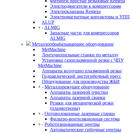
Фитинги простые резьбовые Remeza
Электродвигатели к компрессорам
Электроклапаны Remeza
Электромагнитные контакторы и УПП
ALUP
+
-
ALMIG
Запасные части для компрессоров
ALMIG
Металлообрабатывающее оборудование
MetMachine
Ленточнопильные станки по металлу
Установки газоплазменной резки с ЧПУ
MetMachine
Аппараты воздушно плазменной резки
Гидравлический листогибочный пресс
Оборудование для производства ЖБИ
+
-
Металлорежущее оборудование
Аппараты лазерной очистки
Аппараты лазерной сварки
Резаки для механической резки
(плазмотроны)
+
-
Оптоволоконные лазерные станки
Фильтро-вентиляционная система
+
-
Роботизированные центры
Автоматические гибочные центры