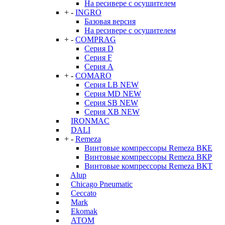
На ресивере с осушителем
+
-
INGRO
Базовая версия
На ресивере с осушителем
+
-
COMPRAG
Серия D
Серия F
Серия А
+
-
COMARO
Серия LB NEW
Серия MD NEW
Серия SB NEW
Серия XB NEW
IRONMAC
DALI
+
-
Remeza
Винтовые компрессоры Remeza ВКЕ
Винтовые компрессоры Remeza ВКР
Винтовые компрессоры Remeza ВКТ
Alup
Chicago Pneumatic
Ceccato
Mark
Ekomak
АТОМ