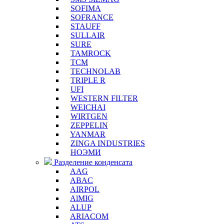
SOFIMA
SOFRANCE
STAUFF
SULLAIR
SURE
TAMROCK
TCM
TECHNOLAB
TRIPLE R
UFI
WESTERN FILTER
WEICHAI
WIRTGEN
ZEPPELIN
YANMAR
ZINGA INDUSTRIES
НОЭМИ
Разделение конденсата
AAG
ABAC
AIRPOL
AlMIG
ALUP
ARIACOM