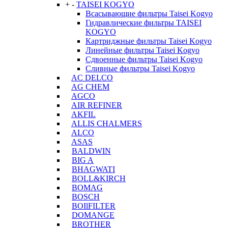
+
-
TAISEI KOGYO
Всасывающие фильтры Taisei Kogyo
Гидравлические фильтры TAISEI
KOGYO
Картриджные фильтры Taisei Kogyo
Линейные фильтры Taisei Kogyo
Сдвоенные фильтры Taisei Kogyo
Сливные фильтры Taisei Kogyo
AC DELCO
AG CHEM
AGCO
AIR REFINER
AKFIL
ALLIS CHALMERS
ALCO
ASAS
BALDWIN
BIG A
BHAGWATI
BOLL&KIRCH
BOMAG
BOSCH
BOIlFILTER
DOMANGE
BROTHER