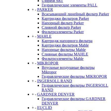
Ultipleat SRT
Гидравлические элементы PALL
+
-
PARKER
Всасывающий линейный фильтр Parker
Картриджи фильтров Parker
Напорный фильтр Parker
Сливной фильтр Parker
Фильтроэлементы Parker
+
-
MAHLE
Картридж напорного фильтра
Картриджи фильтров Mahle
Напорные фильтры Mahle
Сливные фильтры MAHLE
Фильтроэлементы Mahle
+
-
MIKROPOR
Впускные воздушные фильтры
Mikropor
Гидравлические фильтры MIKROPOR
+
-
INGERSOLL RAND
Гидравлические фильтры INGERSOLL
RAND
+
-
GARDNER DENVER
Гидравлические фильтры GARDNER
DENVER
+
-
EUCLID