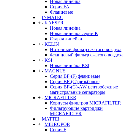
Новая линейка
Серия FA
Фланцевые
INMATEC
+
-
KAESER
Новая линейка
Новая линейка серии K
Старая линейка
+
-
KELIN
Ниточный фильтр сжатого воздуха
Фланцевый фильтр сжатого воздуха
+
-
KSI
Новая линейка KSI
+
-
MAGNUS
Серия BF-(F) фланцевые
Серия BF-(G) резьбовые
Серия BF-(G)-AW центробежные
магистральные сепараторы
+
-
MICRAFILTER
Корпусы фильтров MICRAFILTER
Фильтрующие картриджи
MICRAFILTER
MATTEI
+
-
MIKROPOR
Серия F