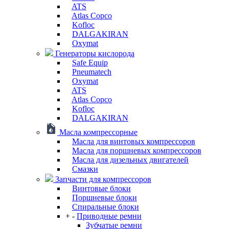
ATS
Atlas Copco
Kofloc
DALGAKIRAN
Oxymat
Генераторы кислорода
Safe Equip
Pneumatech
Oxymat
ATS
Atlas Copco
Kofloc
DALGAKIRAN
Масла компрессорные
Масла для винтовых компрессоров
Масла для поршневых компрессоров
Масла для дизельных двигателей
Смазки
Запчасти для компрессоров
Винтовые блоки
Поршневые блоки
Спиральные блоки
+
-
Приводные ремни
Зубчатые ремни