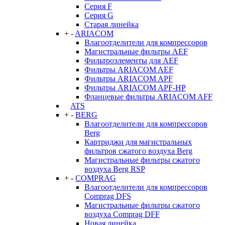
Серия F
Серия G
Старая линейка
+
-
ARIACOM
Влагоотделители для компрессоров
Магистральные фильтры AEF
Фильтроэлементы для AEF
Фильтры ARIACOM AEF
Фильтры ARIACOM APF
Фильтры ARIACOM APF-HP
Фланцевые фильтры ARIACOM AFF
ATS
+
-
BERG
Влагоотделители для компрессоров
Berg
Картриджи для магистральных
фильтров сжатого воздуха Berg
Магистральные фильтры сжатого
воздуха Berg RSP
+
-
COMPRAG
Влагоотделители для компрессоров
Comprag DFS
Магистральные фильтры сжатого
воздуха Comprag DFF
Новая линейка