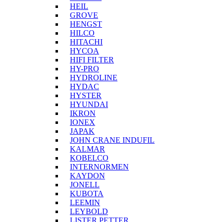
HEIL
GROVE
HENGST
HILCO
HITACHI
HYCOA
HIFI FILTER
HY-PRO
HYDROLINE
HYDAC
HYSTER
HYUNDAI
IKRON
IONEX
JAPAK
JOHN CRANE INDUFIL
KALMAR
KOBELCO
INTERNORMEN
KAYDON
JONELL
KUBOTA
LEEMIN
LEYBOLD
LISTER PETTER