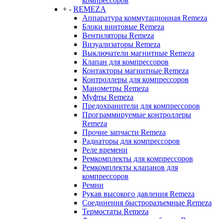
компрессоров
+
-
REMEZA
Аппаратура коммутационная Remeza
Блоки винтовые Remeza
Вентиляторы Remeza
Визуализаторы Remeza
Выключатели магнитные Remeza
Клапан для компрессоров
Контакторы магнитные Remeza
Контроллеры для компрессоров
Манометры Remeza
Муфты Remeza
Предохранители для компрессоров
Программируемые контроллеры
Remeza
Прочие запчасти Remeza
Радиаторы для компрессоров
Реле времени
Ремкомплекты для компрессоров
Ремкомплекты клапанов для
компрессоров
Ремни
Рукав высокого давления Remeza
Соединения быстроразъемные Remeza
Термостаты Remeza