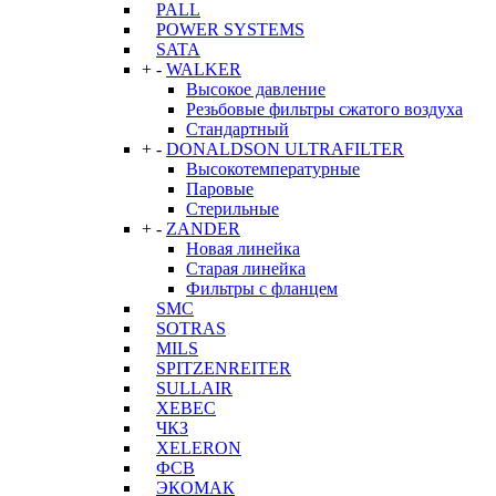
PALL
POWER SYSTEMS
SATA
+
-
WALKER
Высокое давление
Резьбовые фильтры сжатого воздуха
Стандартный
+
-
DONALDSON ULTRAFILTER
Высокотемпературные
Паровые
Стерильные
+
-
ZANDER
Новая линейка
Старая линейка
Фильтры с фланцем
SMC
SOTRAS
MILS
SPITZENREITER
SULLAIR
XEBEC
ЧКЗ
XELERON
ФСВ
ЭКОМАК