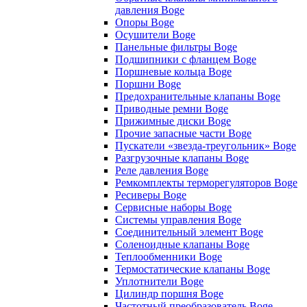
давления Boge
Опоры Boge
Осушители Boge
Панельные фильтры Boge
Подшипники с фланцем Boge
Поршневые кольца Boge
Поршни Boge
Предохранительные клапаны Boge
Приводные ремни Boge
Прижимные диски Boge
Прочие запасные части Boge
Пускатели «звезда-треугольник» Boge
Разгрузочные клапаны Boge
Реле давления Boge
Ремкомплекты терморегуляторов Boge
Ресиверы Boge
Сервисные наборы Boge
Системы управления Boge
Соединительный элемент Boge
Соленоидные клапаны Boge
Теплообменники Boge
Термостатические клапаны Boge
Уплотнители Boge
Цилиндр поршня Boge
Частотный преобразователь Boge