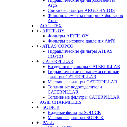
Гидравлические фильтроэлементы
Argo
Сливные фильтры ARGO-HYTOS
Фильтроэлементы напорных фильтров
Арго
ACCUTEX
+
-
AIRFIL OY
Фильтры AIRFIL OY
Фильтры высокого давления AirFil
+
-
ATLAS COPCO
Гидравлические фильтры ATLAS
COPCO
+
-
CATERPILLAR
Воздушные фильтры CATERPILLAR
Гидравлические и трансмиссионные
фильтры CATERPILLAR
Масляные фильтры CATERPILLAR
Топливные водоотделители
CATERPILLAR
Топливные фильтры CATERPILLAR
AGIE CHARMILLES
+
-
SODICK
Водяные фильтры SODICK
Масляные фильтры SODICK
+
-
PALL