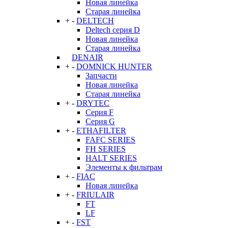
Новая линейка
Старая линейка
+
-
DELTECH
Deltech серия D
Новая линейка
Старая линейка
DENAIR
+
-
DOMNICK HUNTER
Запчасти
Новая линейка
Старая линейка
+
-
DRYTEC
Серия F
Серия G
+
-
ETHAFILTER
FAFC SERIES
FH SERIES
HALT SERIES
Элементы к фильтрам
+
-
FIAC
Новая линейка
+
-
FRIULAIR
FT
LF
+
-
FST