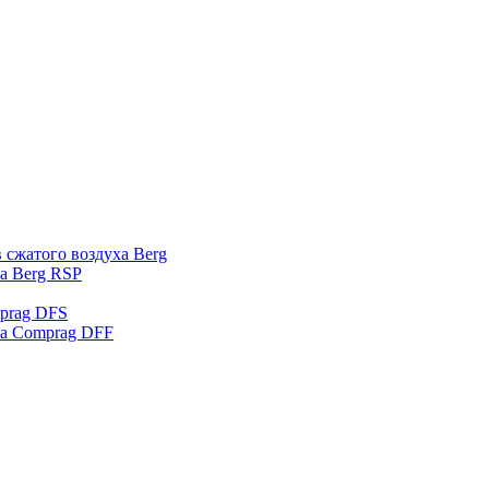
 сжатого воздуха Berg
а Berg RSP
prag DFS
ха Comprag DFF