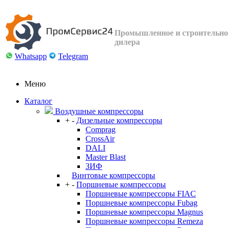
Промышленное и строительное
дилера
Whatsapp
Telegram
Меню
Каталог
Воздушные компрессоры
+
-
Дизельные компрессоры
Comprag
CrossAir
DALI
Master Blast
ЗИФ
Винтовые компрессоры
+
-
Поршневые компрессоры
Поршневые компрессоры FIAC
Поршневые компрессоры Fubag
Поршневые компрессоры Magnus
Поршневые компрессоры Remeza