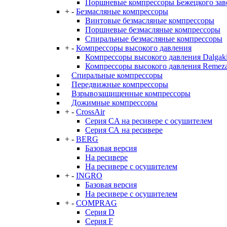
Поршневые компрессоры Бежецкого за
+
-
Безмасляные компрессоры
Винтовые безмасляные компрессоры
Поршневые безмасляные компрессоры
Спиральные безмасляные компрессоры
+
-
Компрессоры высокого давления
Компрессоры высокого давления Dalgaki
Компрессоры высокого давления Remez
Спиральные компрессоры
Передвижные компрессоры
Взрывозащищенные компрессоры
Дожимные компрессоры
+
-
CrossAir
Серия CA на ресивере с осушителем
Серия СА на ресивере
+
-
BERG
Базовая версия
На ресивере
На ресивере с осушителем
+
-
INGRO
Базовая версия
На ресивере с осушителем
+
-
COMPRAG
Серия D
Серия F