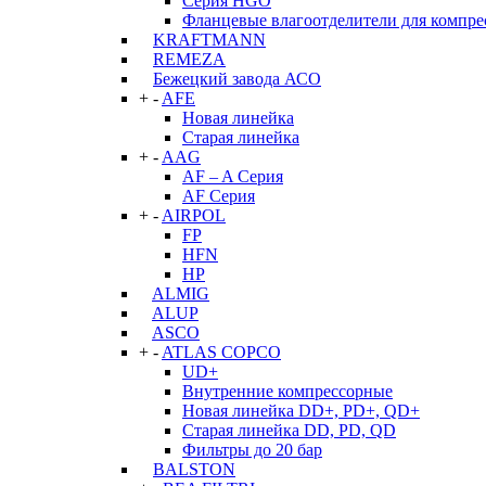
Серия HGO
Фланцевые влагоотделители для компре
KRAFTMANN
REMEZA
Бежецкий завода АСО
+
-
AFE
Новая линейка
Старая линейка
+
-
AAG
AF – A Серия
AF Серия
+
-
AIRPOL
FP
HFN
HP
ALMIG
ALUP
ASCO
+
-
ATLAS COPCO
UD+
Внутренние компрессорные
Новая линейка DD+, PD+, QD+
Старая линейка DD, PD, QD
Фильтры до 20 бар
BALSTON