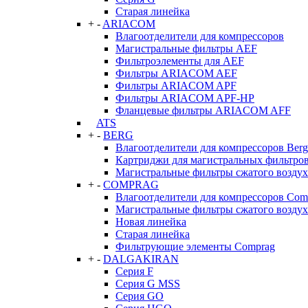
Старая линейка
+
-
ARIACOM
Влагоотделители для компрессоров
Магистральные фильтры AEF
Фильтроэлементы для AEF
Фильтры ARIACOM AEF
Фильтры ARIACOM APF
Фильтры ARIACOM APF-HP
Фланцевые фильтры ARIACOM AFF
ATS
+
-
BERG
Влагоотделители для компрессоров Berg
Картриджи для магистральных фильтров
Магистральные фильтры сжатого воздух
+
-
COMPRAG
Влагоотделители для компрессоров Com
Магистральные фильтры сжатого возду
Новая линейка
Старая линейка
Фильтрующие элементы Comprag
+
-
DALGAKIRAN
Серия F
Серия G MSS
Серия GO