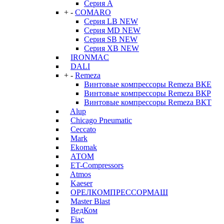
Серия А
+
-
COMARO
Серия LB NEW
Серия MD NEW
Серия SB NEW
Серия XB NEW
IRONMAC
DALI
+
-
Remeza
Винтовые компрессоры Remeza ВКЕ
Винтовые компрессоры Remeza ВКР
Винтовые компрессоры Remeza ВКТ
Alup
Chicago Pneumatic
Ceccato
Mark
Ekomak
АТОМ
ET-Compressors
Atmos
Kaeser
ОРЕЛКОМПРЕССОРМАШ
Master Blast
ВедКом
Fiac