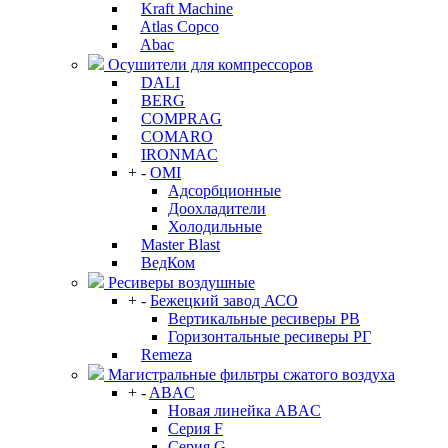
Kraft Machine
Atlas Copco
Abac
Осушители для компрессоров
DALI
BERG
COMPRAG
COMARO
IRONMAC
+
-
OMI
Адсорбционные
Доохладители
Холодильные
Master Blast
ВедКом
Ресиверы воздушные
+
-
Бежецкий завод АСО
Вертикальные ресиверы РВ
Горизонтальные ресиверы РГ
Remeza
Магистральные фильтры сжатого воздуха
+
-
ABAC
Новая линейка ABAC
Серия F
Серия G