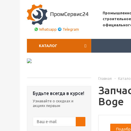
Промышленно
строительное
официальног
Whatsapp
Telegram
КАТАЛОГ
Главная
-
Катало
Запча
Будьте всегда в курсе!
Boge
Узнавайте о скидках и
акциях первым
Подобр