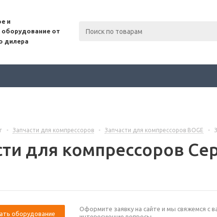
е и
 оборудование от
о дилера
г
-
Запчасти для компрессоров
-
Запчасти для компрессоров BOGE
-
сти для компрессоров Се
Оформите заявку на сайте и мы свяжемся с в
ать оборудование
интересующие вопросы.