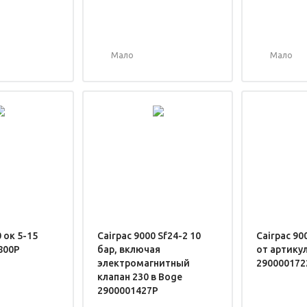
Мало
Мало
 ок 5-15
Cairpac 9000 Sf24-2 10
Cairpac 90
800P
бар, включая
от артику
электромагнитный
290000172
клапан 230 в Boge
2900001427P