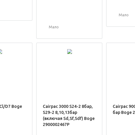
Мало
Мало
 Cl/D7 Boge
Cairpac 3000 S24-2 8бар,
Cairpac 90
S29-2 8,10,13бар
бар Boge 
(включая Sd,Sf,Sdf) Boge
2900002467P