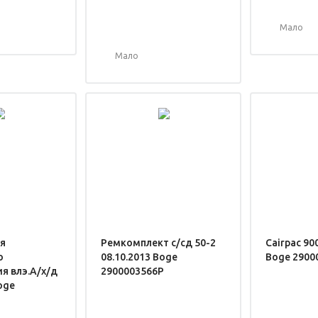
Мало
Мало
я
Ремкомплект с/сд 50-2
Cairpac 90
о
08.10.2013 Boge
Boge 2900
я влэ.А/х/д
2900003566P
oge