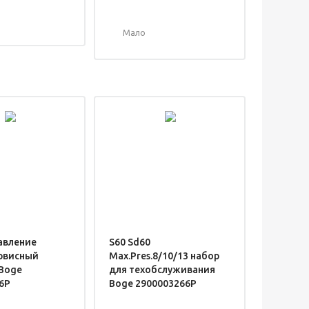
Мало
авление
S60 Sd60
ервисный
Max.Pres.8/10/13 набор
Boge
для техобслуживания
6P
Boge 2900003266P