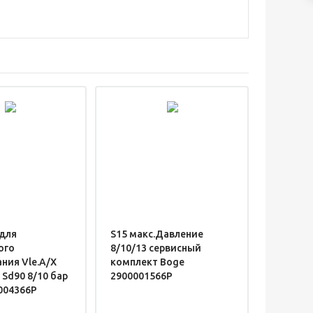
для
S15 макс.Давление
ого
8/10/13 сервисный
ния Vle.A/X
комплект Boge
 Sd90 8/10 бар
2900001566P
004366P