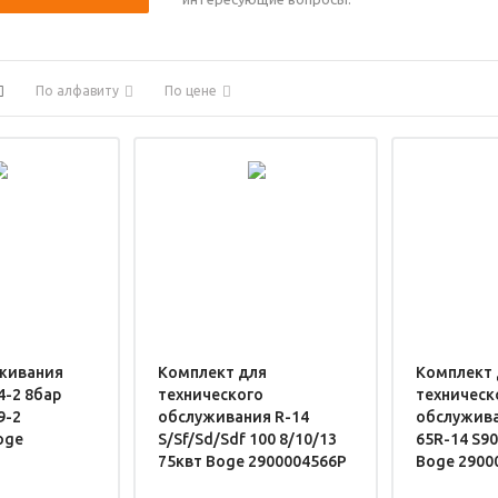
По алфавиту
По цене
живания
Комплект для
Комплект 
4-2 8бар
технического
техническ
9-2
обслуживания R-14
обслужива
oge
S/Sf/Sd/Sdf 100 8/10/13
65R-14 S90
75квт Boge 2900004566P
Boge 2900