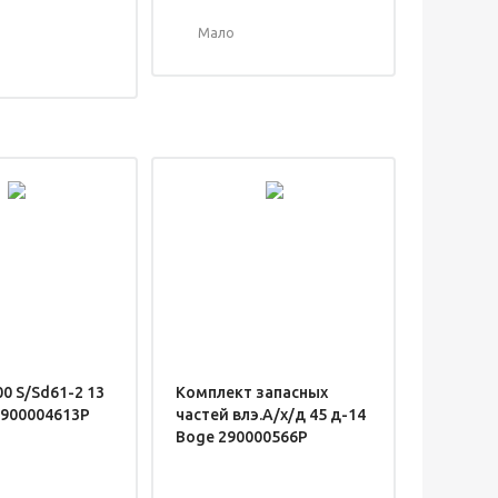
Мало
00 S/Sd61-2 13
Комплект запасных
2900004613P
частей влэ.А/х/д 45 д-14
Boge 290000566P