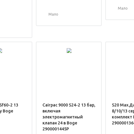
Мало
Мало
Sf60-2 13
Cairpac 9000 S24-2 13 бар,
S20 Max.Д
у Boge
включая
8/10/13 с
электромагнитный
комплект 
клапан 24 в Boge
290000136
2900001445P