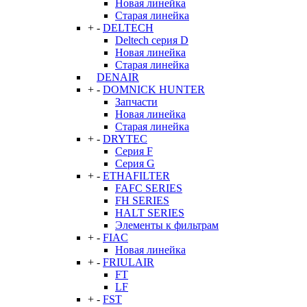
Новая линейка
Старая линейка
+
-
DELTECH
Deltech серия D
Новая линейка
Старая линейка
DENAIR
+
-
DOMNICK HUNTER
Запчасти
Новая линейка
Старая линейка
+
-
DRYTEC
Серия F
Серия G
+
-
ETHAFILTER
FAFC SERIES
FH SERIES
HALT SERIES
Элементы к фильтрам
+
-
FIAC
Новая линейка
+
-
FRIULAIR
FT
LF
+
-
FST