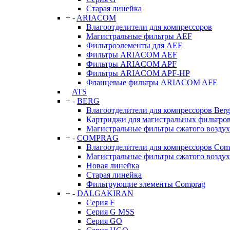
Старая линейка
+
-
ARIACOM
Влагоотделители для компрессоров
Магистральные фильтры AEF
Фильтроэлементы для AEF
Фильтры ARIACOM AEF
Фильтры ARIACOM APF
Фильтры ARIACOM APF-HP
Фланцевые фильтры ARIACOM AFF
ATS
+
-
BERG
Влагоотделители для компрессоров Berg
Картриджи для магистральных фильтров
Магистральные фильтры сжатого воздух
+
-
COMPRAG
Влагоотделители для компрессоров Com
Магистральные фильтры сжатого возду
Новая линейка
Старая линейка
Фильтрующие элементы Comprag
+
-
DALGAKIRAN
Серия F
Серия G MSS
Серия GO