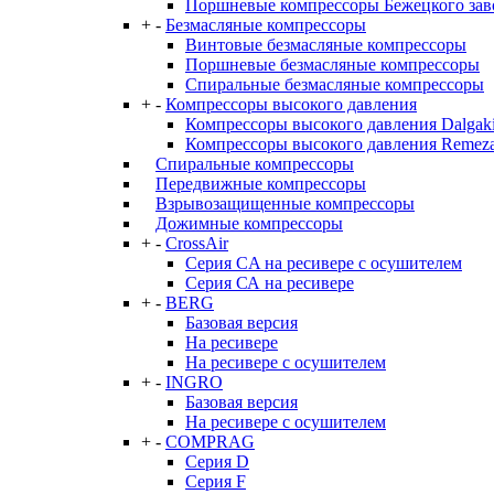
Поршневые компрессоры Бежецкого за
+
-
Безмасляные компрессоры
Винтовые безмасляные компрессоры
Поршневые безмасляные компрессоры
Спиральные безмасляные компрессоры
+
-
Компрессоры высокого давления
Компрессоры высокого давления Dalgaki
Компрессоры высокого давления Remez
Спиральные компрессоры
Передвижные компрессоры
Взрывозащищенные компрессоры
Дожимные компрессоры
+
-
CrossAir
Серия CA на ресивере с осушителем
Серия СА на ресивере
+
-
BERG
Базовая версия
На ресивере
На ресивере с осушителем
+
-
INGRO
Базовая версия
На ресивере с осушителем
+
-
COMPRAG
Серия D
Серия F