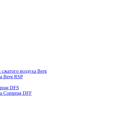
 сжатого воздуха Berg
а Berg RSP
prag DFS
ха Comprag DFF