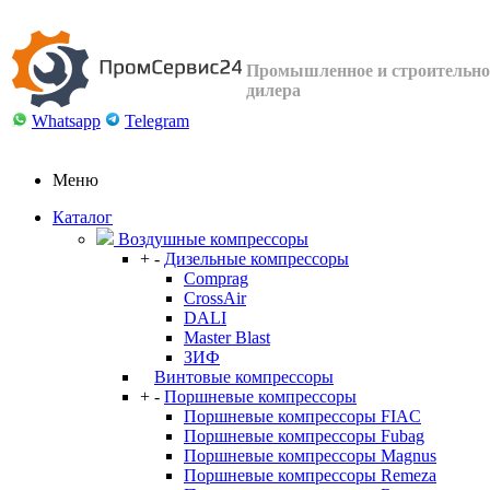
Промышленное и строительное
дилера
Whatsapp
Telegram
Меню
Каталог
Воздушные компрессоры
+
-
Дизельные компрессоры
Comprag
CrossAir
DALI
Master Blast
ЗИФ
Винтовые компрессоры
+
-
Поршневые компрессоры
Поршневые компрессоры FIAC
Поршневые компрессоры Fubag
Поршневые компрессоры Magnus
Поршневые компрессоры Remeza