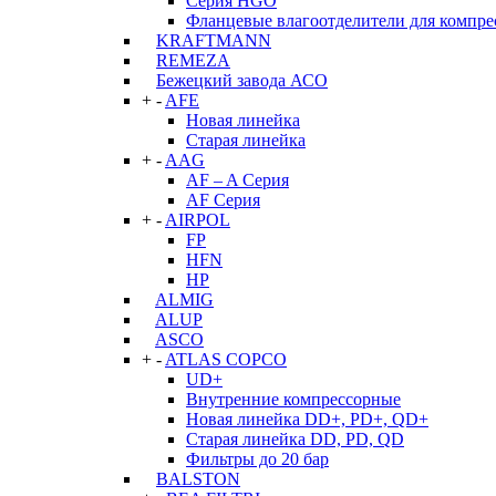
Серия HGO
Фланцевые влагоотделители для компре
KRAFTMANN
REMEZA
Бежецкий завода АСО
+
-
AFE
Новая линейка
Старая линейка
+
-
AAG
AF – A Серия
AF Серия
+
-
AIRPOL
FP
HFN
HP
ALMIG
ALUP
ASCO
+
-
ATLAS COPCO
UD+
Внутренние компрессорные
Новая линейка DD+, PD+, QD+
Старая линейка DD, PD, QD
Фильтры до 20 бар
BALSTON