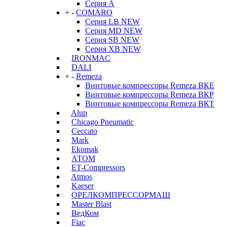
Серия А
+
-
COMARO
Серия LB NEW
Серия MD NEW
Серия SB NEW
Серия XB NEW
IRONMAC
DALI
+
-
Remeza
Винтовые компрессоры Remeza ВКЕ
Винтовые компрессоры Remeza ВКР
Винтовые компрессоры Remeza ВКТ
Alup
Chicago Pneumatic
Ceccato
Mark
Ekomak
АТОМ
ET-Compressors
Atmos
Kaeser
ОРЕЛКОМПРЕССОРМАШ
Master Blast
ВедКом
Fiac