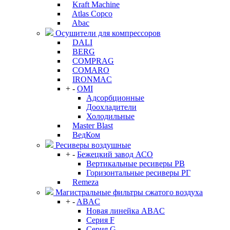
Kraft Machine
Atlas Copco
Abac
Осушители для компрессоров
DALI
BERG
COMPRAG
COMARO
IRONMAC
+
-
OMI
Адсорбционные
Доохладители
Холодильные
Master Blast
ВедКом
Ресиверы воздушные
+
-
Бежецкий завод АСО
Вертикальные ресиверы РВ
Горизонтальные ресиверы РГ
Remeza
Магистральные фильтры сжатого воздуха
+
-
ABAC
Новая линейка ABAC
Серия F
Серия G