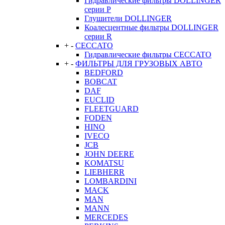
Гидравлические фильтры DOLLINGER
серии P
Глушители DOLLINGER
Коалесцентные фильтры DOLLINGER
серии R
+
-
CECCATO
Гидравлические фильтры CECCATO
+
-
ФИЛЬТРЫ ДЛЯ ГРУЗОВЫХ АВТО
BEDFORD
BOBCAT
DAF
EUCLID
FLEETGUARD
FODEN
HINO
IVECO
JCB
JOHN DEERE
KOMATSU
LIEBHERR
LOMBARDINI
MACK
MAN
MANN
MERCEDES