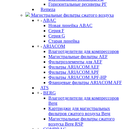
Горизонтальные ресиверы РГ
Remeza
Магистральные фильтры сжатого воздуха
+
-
ABAC
Новая линейка ABAC
Серия F
Серия G
Старая линейка
+
-
ARIACOM
Влагоотделители для компрессоров
Магистральные фильтры AEF
Фильтроэлементы для AEF
Фильтры ARIACOM AEF
Фильтры ARIACOM APF
Фильтры ARIACOM APF-HP
Фланцевые фильтры ARIACOM AFF
ATS
+
-
BERG
Влагоотделители для компрессоров
Berg
Картриджи для магистральных
фильтров сжатого воздуха Berg
Магистральные фильтры сжатого
воздуха Berg RSP