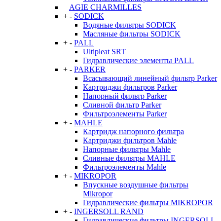
AGIE CHARMILLES
+
-
SODICK
Водяные фильтры SODICK
Масляные фильтры SODICK
+
-
PALL
Ultipleat SRT
Гидравлические элементы PALL
+
-
PARKER
Всасывающий линейный фильтр Parker
Картриджи фильтров Parker
Напорный фильтр Parker
Сливной фильтр Parker
Фильтроэлементы Parker
+
-
MAHLE
Картридж напорного фильтра
Картриджи фильтров Mahle
Напорные фильтры Mahle
Сливные фильтры MAHLE
Фильтроэлементы Mahle
+
-
MIKROPOR
Впускные воздушные фильтры
Mikropor
Гидравлические фильтры MIKROPOR
+
-
INGERSOLL RAND
Гидравлические фильтры INGERSOLL