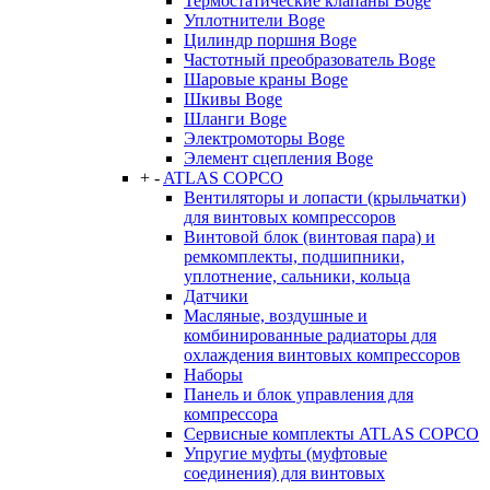
Термостатические клапаны Boge
Уплотнители Boge
Цилиндр поршня Boge
Частотный преобразователь Boge
Шаровые краны Boge
Шкивы Boge
Шланги Boge
Электромоторы Boge
Элемент сцепления Boge
+
-
ATLAS COPCO
Вентиляторы и лопасти (крыльчатки)
для винтовых компрессоров
Винтовой блок (винтовая пара) и
ремкомплекты, подшипники,
уплотнение, сальники, кольца
Датчики
Масляные, воздушные и
комбинированные радиаторы для
охлаждения винтовых компрессоров
Наборы
Панель и блок управления для
компрессора
Сервисные комплекты ATLAS COPCO
Упругие муфты (муфтовые
соединения) для винтовых