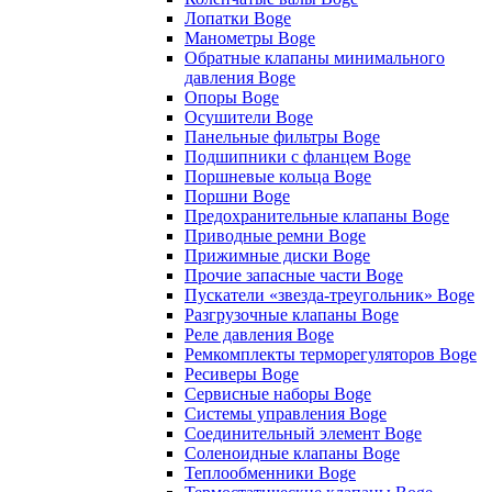
Лопатки Boge
Манометры Boge
Обратные клапаны минимального
давления Boge
Опоры Boge
Осушители Boge
Панельные фильтры Boge
Подшипники с фланцем Boge
Поршневые кольца Boge
Поршни Boge
Предохранительные клапаны Boge
Приводные ремни Boge
Прижимные диски Boge
Прочие запасные части Boge
Пускатели «звезда-треугольник» Boge
Разгрузочные клапаны Boge
Реле давления Boge
Ремкомплекты терморегуляторов Boge
Ресиверы Boge
Сервисные наборы Boge
Системы управления Boge
Соединительный элемент Boge
Соленоидные клапаны Boge
Теплообменники Boge