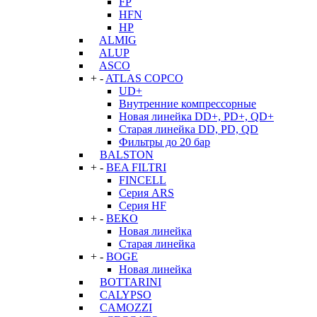
FP
HFN
HP
ALMIG
ALUP
ASCO
+
-
ATLAS COPCO
UD+
Внутренние компрессорные
Новая линейка DD+, PD+, QD+
Старая линейка DD, PD, QD
Фильтры до 20 бар
BALSTON
+
-
BEA FILTRI
FINCELL
Серия ARS
Серия HF
+
-
BEKO
Новая линейка
Старая линейка
+
-
BOGE
Новая линейка
BOTTARINI
CALYPSO
CAMOZZI