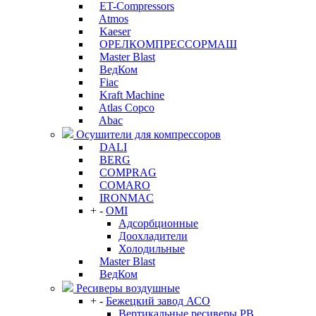
ET-Compressors
Atmos
Kaeser
ОРЕЛКОМПРЕССОРМАШ
Master Blast
ВедКом
Fiac
Kraft Machine
Atlas Copco
Abac
Осушители для компрессоров
DALI
BERG
COMPRAG
COMARO
IRONMAC
+
-
OMI
Адсорбционные
Доохладители
Холодильные
Master Blast
ВедКом
Ресиверы воздушные
+
-
Бежецкий завод АСО
Вертикальные ресиверы РВ