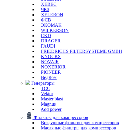
XEBEC
ЧКЗ
XELERON
ФСВ
ЭКОМАК
WILKERSON
CKD
DRAGER
FAUDI
FRIEDRICHS FILTERSYSTEME GMBH
KNOCKS
NOVAIR
NOXERIOR
PIONEER
ВедКом
Генераторы
ТСС
Vektor
Master blast
Magnus
Add power
Фильтры для компрессоров
Воздушные фильтры для компрессоров
Масляные фильтры для компрессоров