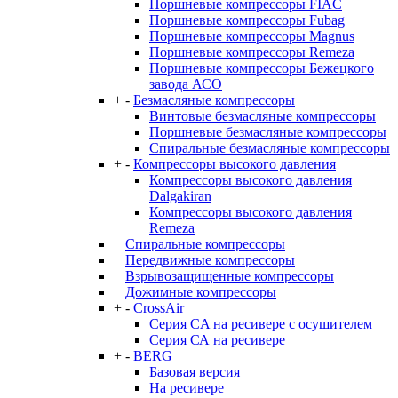
Поршневые компрессоры FIAC
Поршневые компрессоры Fubag
Поршневые компрессоры Magnus
Поршневые компрессоры Remeza
Поршневые компрессоры Бежецкого
завода АСО
+
-
Безмасляные компрессоры
Винтовые безмасляные компрессоры
Поршневые безмасляные компрессоры
Спиральные безмасляные компрессоры
+
-
Компрессоры высокого давления
Компрессоры высокого давления
Dalgakiran
Компрессоры высокого давления
Remeza
Спиральные компрессоры
Передвижные компрессоры
Взрывозащищенные компрессоры
Дожимные компрессоры
+
-
CrossAir
Серия CA на ресивере с осушителем
Серия СА на ресивере
+
-
BERG
Базовая версия
На ресивере