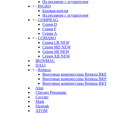
На ресивере с осушителем
+
-
INGRO
Базовая версия
На ресивере с осушителем
+
-
COMPRAG
Серия D
Серия F
Серия А
+
-
COMARO
Серия LB NEW
Серия MD NEW
Серия SB NEW
Серия XB NEW
IRONMAC
DALI
+
-
Remeza
Винтовые компрессоры Remeza ВКЕ
Винтовые компрессоры Remeza ВКР
Винтовые компрессоры Remeza ВКТ
Alup
Chicago Pneumatic
Ceccato
Mark
Ekomak
АТОМ