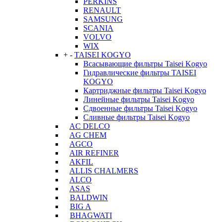
PERKINS
RENAULT
SAMSUNG
SCANIA
VOLVO
WIX
+
-
TAISEI KOGYO
Всасывающие фильтры Taisei Kogyo
Гидравлические фильтры TAISEI
KOGYO
Картриджные фильтры Taisei Kogyo
Линейные фильтры Taisei Kogyo
Сдвоенные фильтры Taisei Kogyo
Сливные фильтры Taisei Kogyo
AC DELCO
AG CHEM
AGCO
AIR REFINER
AKFIL
ALLIS CHALMERS
ALCO
ASAS
BALDWIN
BIG A
BHAGWATI