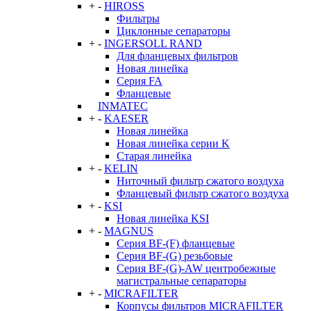
+
-
HIROSS
Фильтры
Циклонные сепараторы
+
-
INGERSOLL RAND
Для фланцевых фильтров
Новая линейка
Серия FA
Фланцевые
INMATEC
+
-
KAESER
Новая линейка
Новая линейка серии K
Старая линейка
+
-
KELIN
Ниточный фильтр сжатого воздуха
Фланцевый фильтр сжатого воздуха
+
-
KSI
Новая линейка KSI
+
-
MAGNUS
Серия BF-(F) фланцевые
Серия BF-(G) резьбовые
Серия BF-(G)-AW центробежные
магистральные сепараторы
+
-
MICRAFILTER
Корпусы фильтров MICRAFILTER