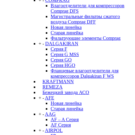
+
-
COMPRAG
Влагоотделители для компрессоров
Comprag DFS
Магистральные фильтры сжатого
воздуха Comprag DFF
Новая линейка
Старая линейка
Фильтрующие элементы Comprag
+
-
DALGAKIRAN
Серия F
Серия G MSS
Серия GO
Серия HGO
Фланцевые влагоотделители для
компрессоров Dalgakiran F WS
KRAFTMANN
REMEZA
Бежецкий завода АСО
+
-
AFE
Новая линейка
Старая линейка
+
-
AAG
AF – A Серия
AF Серия
+
-
AIRPOL