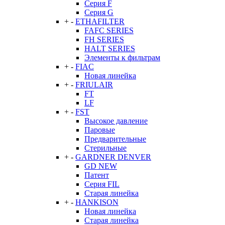
Серия F
Серия G
+
-
ETHAFILTER
FAFC SERIES
FH SERIES
HALT SERIES
Элементы к фильтрам
+
-
FIAC
Новая линейка
+
-
FRIULAIR
FT
LF
+
-
FST
Высокое давление
Паровые
Предварительные
Стерильные
+
-
GARDNER DENVER
GD NEW
Патент
Серия FIL
Старая линейка
+
-
HANKISON
Новая линейка
Старая линейка