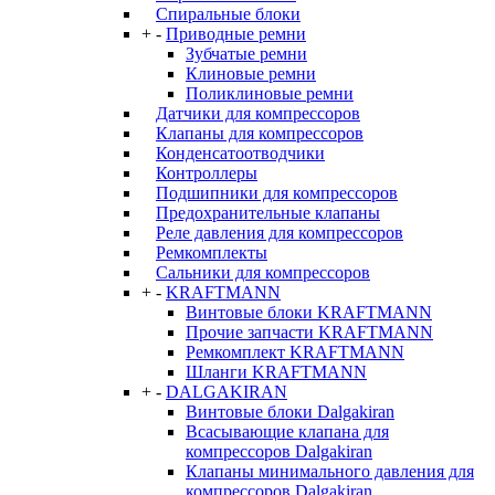
Спиральные блоки
+
-
Приводные ремни
Зубчатые ремни
Клиновые ремни
Поликлиновые ремни
Датчики для компрессоров
Клапаны для компрессоров
Конденсатоотводчики
Контроллеры
Подшипники для компрессоров
Предохранительные клапаны
Реле давления для компрессоров
Ремкомплекты
Сальники для компрессоров
+
-
KRAFTMANN
Винтовые блоки KRAFTMANN
Прочие запчасти KRAFTMANN
Ремкомплект KRAFTMANN
Шланги KRAFTMANN
+
-
DALGAKIRAN
Винтовые блоки Dalgakiran
Всасывающие клапана для
компрессоров Dalgakiran
Клапаны минимального давления для
компрессоров Dalgakiran