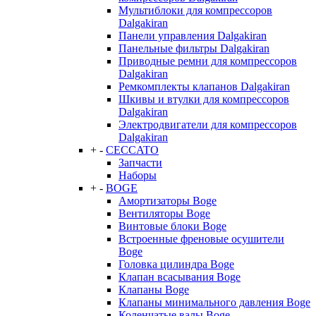
Мультиблоки для компрессоров
Dalgakiran
Панели управления Dalgakiran
Панельные фильтры Dalgakiran
Приводные ремни для компрессоров
Dalgakiran
Ремкомплекты клапанов Dalgakiran
Шкивы и втулки для компрессоров
Dalgakiran
Электродвигатели для компрессоров
Dalgakiran
+
-
CECCATO
Запчасти
Наборы
+
-
BOGE
Амортизаторы Boge
Вентиляторы Boge
Винтовые блоки Boge
Встроенные френовые осушители
Boge
Головка цилиндра Boge
Клапан всасывания Boge
Клапаны Boge
Клапаны минимального давления Boge
Коленчатые валы Boge