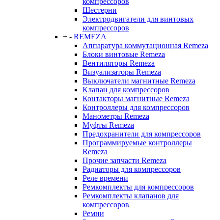
компрессоров
Шестерни
Электродвигатели для винтовых
компрессоров
+
-
REMEZA
Аппаратура коммутационная Remeza
Блоки винтовые Remeza
Вентиляторы Remeza
Визуализаторы Remeza
Выключатели магнитные Remeza
Клапан для компрессоров
Контакторы магнитные Remeza
Контроллеры для компрессоров
Манометры Remeza
Муфты Remeza
Предохранители для компрессоров
Программируемые контроллеры
Remeza
Прочие запчасти Remeza
Радиаторы для компрессоров
Реле времени
Ремкомплекты для компрессоров
Ремкомплекты клапанов для
компрессоров
Ремни