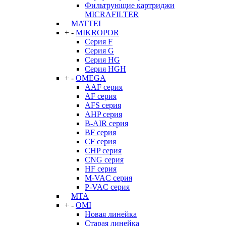
Фильтрующие картриджи
MICRAFILTER
MATTEI
+
-
MIKROPOR
Серия F
Серия G
Серия HG
Серия HGH
+
-
OMEGA
AAF серия
AF серия
AFS серия
AHP серия
B-AIR серия
BF серия
CF серия
CHP серия
CNG серия
HF серия
M-VAC серия
P-VAC серия
MTA
+
-
OMI
Новая линейка
Старая линейка