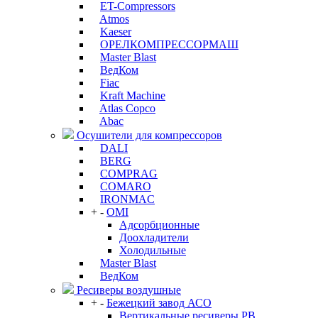
ET-Compressors
Atmos
Kaeser
ОРЕЛКОМПРЕССОРМАШ
Master Blast
ВедКом
Fiac
Kraft Machine
Atlas Copco
Abac
Осушители для компрессоров
DALI
BERG
COMPRAG
COMARO
IRONMAC
+
-
OMI
Адсорбционные
Доохладители
Холодильные
Master Blast
ВедКом
Ресиверы воздушные
+
-
Бежецкий завод АСО
Вертикальные ресиверы РВ