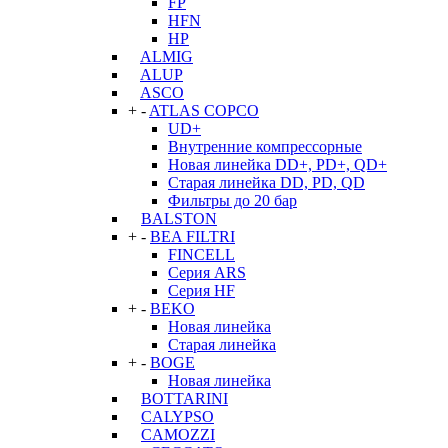
FP
HFN
HP
ALMIG
ALUP
ASCO
+
-
ATLAS COPCO
UD+
Внутренние компрессорные
Новая линейка DD+, PD+, QD+
Старая линейка DD, PD, QD
Фильтры до 20 бар
BALSTON
+
-
BEA FILTRI
FINCELL
Серия ARS
Серия HF
+
-
BEKO
Новая линейка
Старая линейка
+
-
BOGE
Новая линейка
BOTTARINI
CALYPSO
CAMOZZI