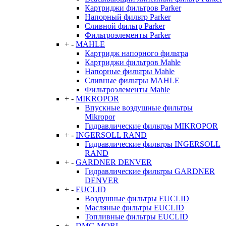
Картриджи фильтров Parker
Напорный фильтр Parker
Сливной фильтр Parker
Фильтроэлементы Parker
+
-
MAHLE
Картридж напорного фильтра
Картриджи фильтров Mahle
Напорные фильтры Mahle
Сливные фильтры MAHLE
Фильтроэлементы Mahle
+
-
MIKROPOR
Впускные воздушные фильтры
Mikropor
Гидравлические фильтры MIKROPOR
+
-
INGERSOLL RAND
Гидравлические фильтры INGERSOLL
RAND
+
-
GARDNER DENVER
Гидравлические фильтры GARDNER
DENVER
+
-
EUCLID
Воздушные фильтры EUCLID
Масляные фильтры EUCLID
Топливные фильтры EUCLID
+
-
DMG MORI