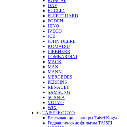
BOBCAT
DAF
EUCLID
FLEETGUARD
FODEN
HINO
IVECO
JCB
JOHN DEERE
KOMATSU
LIEBHERR
LOMBARDINI
MACK
MAN
MANN
MERCEDES
PERKINS
RENAULT
SAMSUNG
SCANIA
VOLVO
WIX
+
-
TAISEI KOGYO
Всасывающие фильтры Taisei Kogyo
Гидравлические фильтры TAISEI