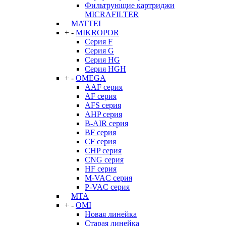
Фильтрующие картриджи
MICRAFILTER
MATTEI
+
-
MIKROPOR
Серия F
Серия G
Серия HG
Серия HGH
+
-
OMEGA
AAF серия
AF серия
AFS серия
AHP серия
B-AIR серия
BF серия
CF серия
CHP серия
CNG серия
HF серия
M-VAC серия
P-VAC серия
MTA
+
-
OMI
Новая линейка
Старая линейка