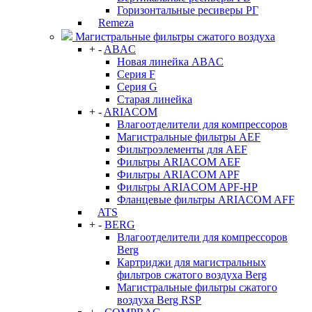
Горизонтальные ресиверы РГ
Remeza
Магистральные фильтры сжатого воздуха
+
-
ABAC
Новая линейка ABAC
Серия F
Серия G
Старая линейка
+
-
ARIACOM
Влагоотделители для компрессоров
Магистральные фильтры AEF
Фильтроэлементы для AEF
Фильтры ARIACOM AEF
Фильтры ARIACOM APF
Фильтры ARIACOM APF-HP
Фланцевые фильтры ARIACOM AFF
ATS
+
-
BERG
Влагоотделители для компрессоров
Berg
Картриджи для магистральных
фильтров сжатого воздуха Berg
Магистральные фильтры сжатого
воздуха Berg RSP