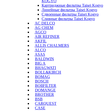
KOGYO
Картриджные фильтры Taisei Kogyo
Линейные фильтры Taisei Kogyo
Сдвоенные фильтры Taisei Kogyo
Сливные фильтры Taisei Kogyo
AC DELCO
AG CHEM
AGCO
AIR REFINER
AKFIL
ALLIS CHALMERS
ALCO
ASAS
BALDWIN
BIG A
BHAGWATI
BOLL&KIRCH
BOMAG
BOSCH
BOIlFILTER
DOMANGE
BROTHER
BSB
CARQUEST
CASE