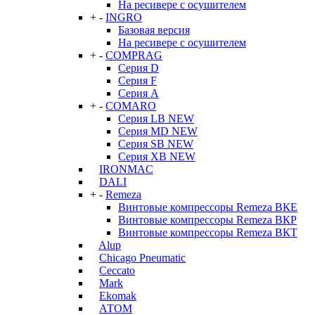
На ресивере с осушителем
+
-
INGRO
Базовая версия
На ресивере с осушителем
+
-
COMPRAG
Серия D
Серия F
Серия А
+
-
COMARO
Серия LB NEW
Серия MD NEW
Серия SB NEW
Серия XB NEW
IRONMAC
DALI
+
-
Remeza
Винтовые компрессоры Remeza ВКЕ
Винтовые компрессоры Remeza ВКР
Винтовые компрессоры Remeza ВКТ
Alup
Chicago Pneumatic
Ceccato
Mark
Ekomak
АТОМ