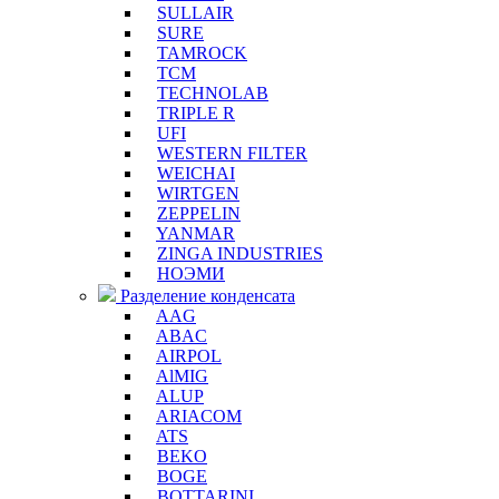
SULLAIR
SURE
TAMROCK
TCM
TECHNOLAB
TRIPLE R
UFI
WESTERN FILTER
WEICHAI
WIRTGEN
ZEPPELIN
YANMAR
ZINGA INDUSTRIES
НОЭМИ
Разделение конденсата
AAG
ABAC
AIRPOL
AlMIG
ALUP
ARIACOM
ATS
BEKO
BOGE
BOTTARINI