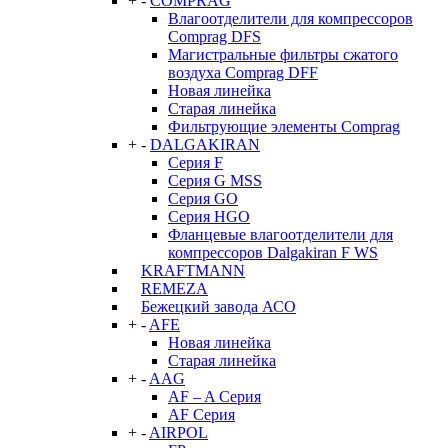
+
-
COMPRAG
Влагоотделители для компрессоров
Comprag DFS
Магистральные фильтры сжатого
воздуха Comprag DFF
Новая линейка
Старая линейка
Фильтрующие элементы Comprag
+
-
DALGAKIRAN
Серия F
Серия G MSS
Серия GO
Серия HGO
Фланцевые влагоотделители для
компрессоров Dalgakiran F WS
KRAFTMANN
REMEZA
Бежецкий завода АСО
+
-
AFE
Новая линейка
Старая линейка
+
-
AAG
AF – A Серия
AF Серия
+
-
AIRPOL