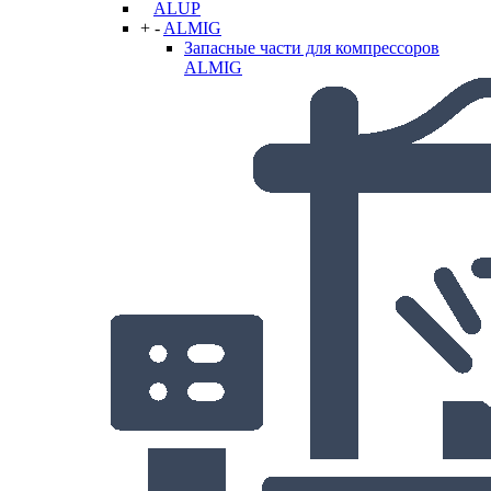
ALUP
+
-
ALMIG
Запасные части для компрессоров
ALMIG