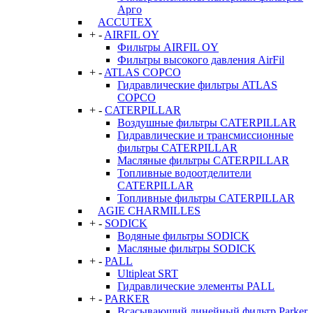
Арго
ACCUTEX
+
-
AIRFIL OY
Фильтры AIRFIL OY
Фильтры высокого давления AirFil
+
-
ATLAS COPCO
Гидравлические фильтры ATLAS
COPCO
+
-
CATERPILLAR
Воздушные фильтры CATERPILLAR
Гидравлические и трансмиссионные
фильтры CATERPILLAR
Масляные фильтры CATERPILLAR
Топливные водоотделители
CATERPILLAR
Топливные фильтры CATERPILLAR
AGIE CHARMILLES
+
-
SODICK
Водяные фильтры SODICK
Масляные фильтры SODICK
+
-
PALL
Ultipleat SRT
Гидравлические элементы PALL
+
-
PARKER
Всасывающий линейный фильтр Parker