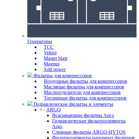
Генераторы
ТСС
Vektor
Master blast
Magnus
Add power
Фильтры для компрессоров
Воздушные фильтры для компрессоров
Масляные фильтры для компрессоров
Маслоотделители для компрессоров
Топливные фильтры для компрессоров
Гидравлические фильтры и элементы
+
-
ARGO
Всасывающие фильтры Арго
Гидравлические фильтроэлементы
Argo
Сливные фильтры ARGO-HYTOS
Фильтроэлементы напорных фильтров