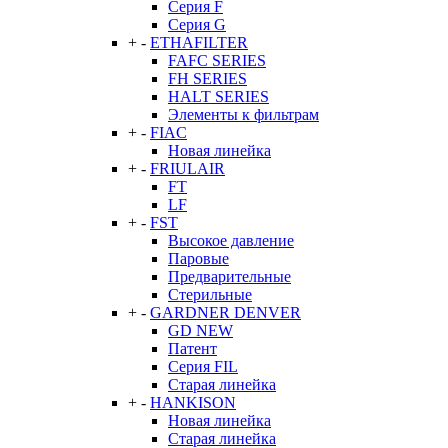
Серия F
Серия G
+
-
ETHAFILTER
FAFC SERIES
FH SERIES
HALT SERIES
Элементы к фильтрам
+
-
FIAC
Новая линейка
+
-
FRIULAIR
FT
LF
+
-
FST
Высокое давление
Паровые
Предварительные
Стерильные
+
-
GARDNER DENVER
GD NEW
Патент
Серия FIL
Старая линейка
+
-
HANKISON
Новая линейка
Старая линейка