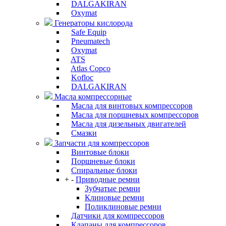
DALGAKIRAN
Oxymat
Генераторы кислорода
Safe Equip
Pneumatech
Oxymat
ATS
Atlas Copco
Kofloc
DALGAKIRAN
Масла компрессорные
Масла для винтовых компрессоров
Масла для поршневых компрессоров
Масла для дизельных двигателей
Смазки
Запчасти для компрессоров
Винтовые блоки
Поршневые блоки
Спиральные блоки
+
-
Приводные ремни
Зубчатые ремни
Клиновые ремни
Поликлиновые ремни
Датчики для компрессоров
Клапаны для компрессоров