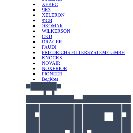
XEBEC
ЧКЗ
XELERON
ФСВ
ЭКОМАК
WILKERSON
CKD
DRAGER
FAUDI
FRIEDRICHS FILTERSYSTEME GMBH
KNOCKS
NOVAIR
NOXERIOR
PIONEER
ВедКом