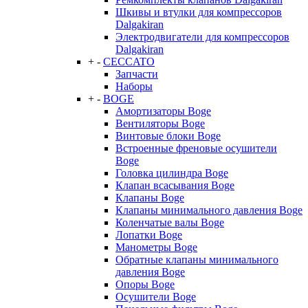
Шкивы и втулки для компрессоров
Dalgakiran
Электродвигатели для компрессоров
Dalgakiran
+
-
CECCATO
Запчасти
Наборы
+
-
BOGE
Амортизаторы Boge
Вентиляторы Boge
Винтовые блоки Boge
Встроенные френовые осушители
Boge
Головка цилиндра Boge
Клапан всасывания Boge
Клапаны Boge
Клапаны минимального давления Boge
Коленчатые валы Boge
Лопатки Boge
Манометры Boge
Обратные клапаны минимального
давления Boge
Опоры Boge
Осушители Boge