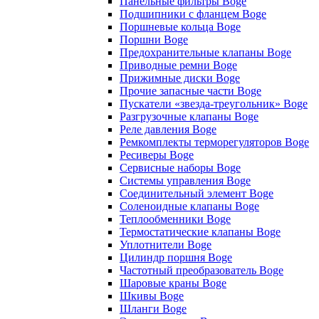
Панельные фильтры Boge
Подшипники с фланцем Boge
Поршневые кольца Boge
Поршни Boge
Предохранительные клапаны Boge
Приводные ремни Boge
Прижимные диски Boge
Прочие запасные части Boge
Пускатели «звезда-треугольник» Boge
Разгрузочные клапаны Boge
Реле давления Boge
Ремкомплекты терморегуляторов Boge
Ресиверы Boge
Сервисные наборы Boge
Системы управления Boge
Соединительный элемент Boge
Соленоидные клапаны Boge
Теплообменники Boge
Термостатические клапаны Boge
Уплотнители Boge
Цилиндр поршня Boge
Частотный преобразователь Boge
Шаровые краны Boge
Шкивы Boge
Шланги Boge