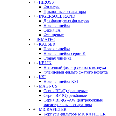
+
-
HIROSS
Фильтры
Циклонные сепараторы
+
-
INGERSOLL RAND
Для фланцевых фильтров
Новая линейка
Серия FA
Фланцевые
INMATEC
+
-
KAESER
Новая линейка
Новая линейка серии K
Старая линейка
+
-
KELIN
Ниточный фильтр сжатого воздуха
Фланцевый фильтр сжатого воздуха
+
-
KSI
Новая линейка KSI
+
-
MAGNUS
Серия BF-(F) фланцевые
Серия BF-(G) резьбовые
Серия BF-(G)-AW центробежные
магистральные сепараторы
+
-
MICRAFILTER
Корпусы фильтров MICRAFILTER