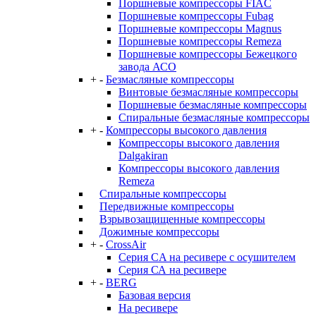
Поршневые компрессоры FIAC
Поршневые компрессоры Fubag
Поршневые компрессоры Magnus
Поршневые компрессоры Remeza
Поршневые компрессоры Бежецкого
завода АСО
+
-
Безмасляные компрессоры
Винтовые безмасляные компрессоры
Поршневые безмасляные компрессоры
Спиральные безмасляные компрессоры
+
-
Компрессоры высокого давления
Компрессоры высокого давления
Dalgakiran
Компрессоры высокого давления
Remeza
Спиральные компрессоры
Передвижные компрессоры
Взрывозащищенные компрессоры
Дожимные компрессоры
+
-
CrossAir
Серия CA на ресивере с осушителем
Серия СА на ресивере
+
-
BERG
Базовая версия
На ресивере