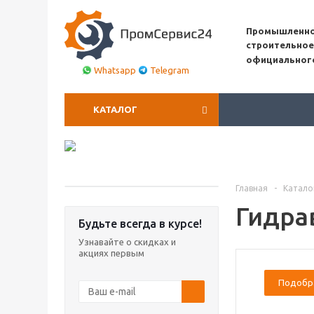
Промышленно
строительное
официальног
Whatsapp
Telegram
КАТАЛОГ
Главная
-
Катало
Гидра
Будьте всегда в курсе!
Узнавайте о скидках и
акциях первым
Подобр