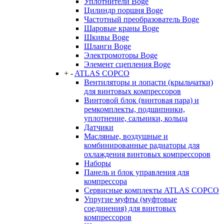
Уплотнители Boge
Цилиндр поршня Boge
Частотный преобразователь Boge
Шаровые краны Boge
Шкивы Boge
Шланги Boge
Электромоторы Boge
Элемент сцепления Boge
+
-
ATLAS COPCO
Вентиляторы и лопасти (крыльчатки)
для винтовых компрессоров
Винтовой блок (винтовая пара) и
ремкомплекты, подшипники,
уплотнение, сальники, кольца
Датчики
Масляные, воздушные и
комбинированные радиаторы для
охлаждения винтовых компрессоров
Наборы
Панель и блок управления для
компрессора
Сервисные комплекты ATLAS COPCO
Упругие муфты (муфтовые
соединения) для винтовых
компрессоров