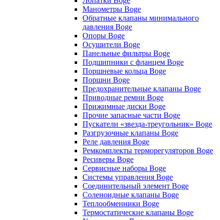
Лопатки Boge
Манометры Boge
Обратные клапаны минимального
давления Boge
Опоры Boge
Осушители Boge
Панельные фильтры Boge
Подшипники с фланцем Boge
Поршневые кольца Boge
Поршни Boge
Предохранительные клапаны Boge
Приводные ремни Boge
Прижимные диски Boge
Прочие запасные части Boge
Пускатели «звезда-треугольник» Boge
Разгрузочные клапаны Boge
Реле давления Boge
Ремкомплекты терморегуляторов Boge
Ресиверы Boge
Сервисные наборы Boge
Системы управления Boge
Соединительный элемент Boge
Соленоидные клапаны Boge
Теплообменники Boge
Термостатические клапаны Boge