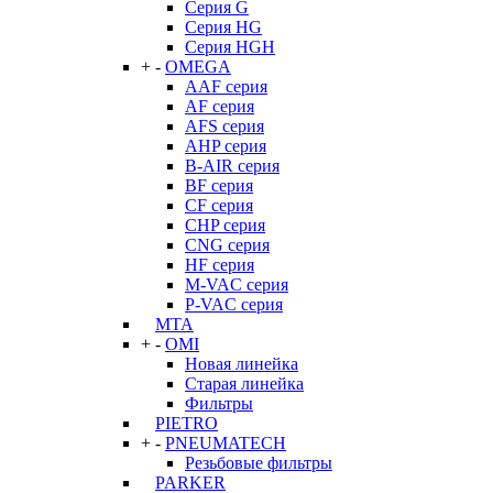
Серия G
Серия HG
Серия HGH
+
-
OMEGA
AAF серия
AF серия
AFS серия
AHP серия
B-AIR серия
BF серия
CF серия
CHP серия
CNG серия
HF серия
M-VAC серия
P-VAC серия
MTA
+
-
OMI
Новая линейка
Старая линейка
Фильтры
PIETRO
+
-
PNEUMATECH
Резьбовые фильтры
PARKER