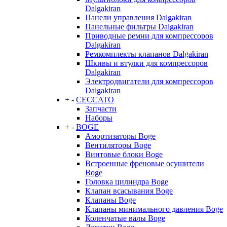
Dalgakiran
Панели управления Dalgakiran
Панельные фильтры Dalgakiran
Приводные ремни для компрессоров
Dalgakiran
Ремкомплекты клапанов Dalgakiran
Шкивы и втулки для компрессоров
Dalgakiran
Электродвигатели для компрессоров
Dalgakiran
+
-
CECCATO
Запчасти
Наборы
+
-
BOGE
Амортизаторы Boge
Вентиляторы Boge
Винтовые блоки Boge
Встроенные френовые осушители
Boge
Головка цилиндра Boge
Клапан всасывания Boge
Клапаны Boge
Клапаны минимального давления Boge
Коленчатые валы Boge