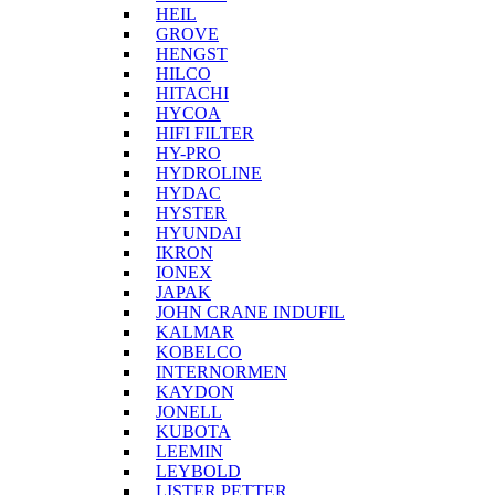
HEIL
GROVE
HENGST
HILCO
HITACHI
HYCOA
HIFI FILTER
HY-PRO
HYDROLINE
HYDAC
HYSTER
HYUNDAI
IKRON
IONEX
JAPAK
JOHN CRANE INDUFIL
KALMAR
KOBELCO
INTERNORMEN
KAYDON
JONELL
KUBOTA
LEEMIN
LEYBOLD
LISTER PETTER