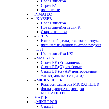
Новая линейка
Серия FA
Фланцевые
INMATEC
+
-
KAESER
Новая линейка
Новая линейка серии K
Старая линейка
+
-
KELIN
Ниточный фильтр сжатого воздуха
Фланцевый фильтр сжатого воздуха
+
-
KSI
Новая линейка KSI
+
-
MAGNUS
Серия BF-(F) фланцевые
Серия BF-(G) резьбовые
Серия BF-(G)-AW центробежные
магистральные сепараторы
+
-
MICRAFILTER
Корпусы фильтров MICRAFILTER
Фильтрующие картриджи
MICRAFILTER
MATTEI
+
-
MIKROPOR
Серия F