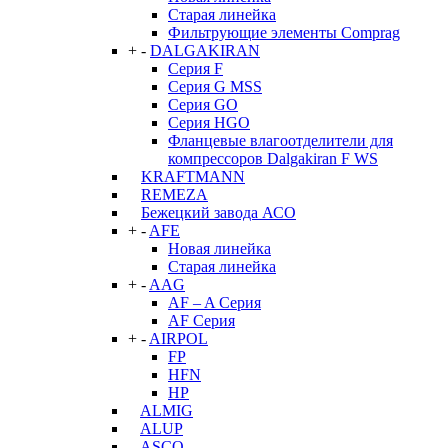
Старая линейка
Фильтрующие элементы Comprag
+
-
DALGAKIRAN
Серия F
Серия G MSS
Серия GO
Серия HGO
Фланцевые влагоотделители для
компрессоров Dalgakiran F WS
KRAFTMANN
REMEZA
Бежецкий завода АСО
+
-
AFE
Новая линейка
Старая линейка
+
-
AAG
AF – A Серия
AF Серия
+
-
AIRPOL
FP
HFN
HP
ALMIG
ALUP
ASCO