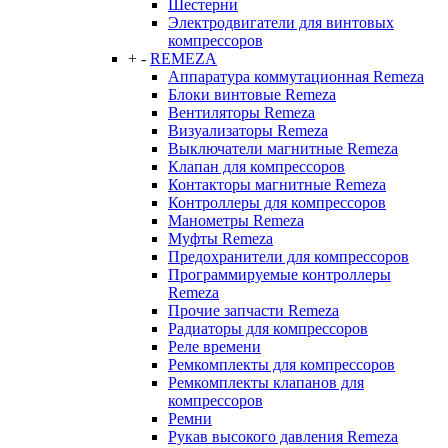
Шестерни
Электродвигатели для винтовых
компрессоров
+
-
REMEZA
Аппаратура коммутационная Remeza
Блоки винтовые Remeza
Вентиляторы Remeza
Визуализаторы Remeza
Выключатели магнитные Remeza
Клапан для компрессоров
Контакторы магнитные Remeza
Контроллеры для компрессоров
Манометры Remeza
Муфты Remeza
Предохранители для компрессоров
Программируемые контроллеры
Remeza
Прочие запчасти Remeza
Радиаторы для компрессоров
Реле времени
Ремкомплекты для компрессоров
Ремкомплекты клапанов для
компрессоров
Ремни
Рукав высокого давления Remeza