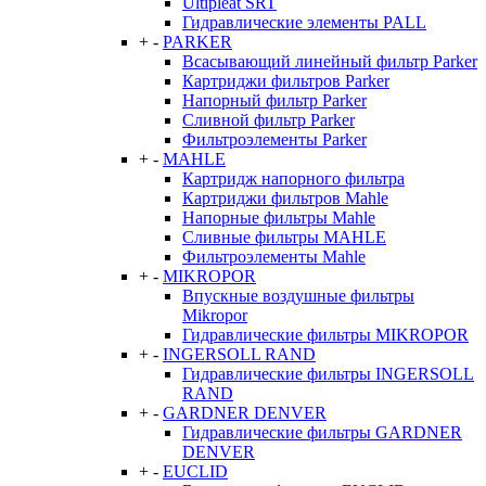
Ultipleat SRT
Гидравлические элементы PALL
+
-
PARKER
Всасывающий линейный фильтр Parker
Картриджи фильтров Parker
Напорный фильтр Parker
Сливной фильтр Parker
Фильтроэлементы Parker
+
-
MAHLE
Картридж напорного фильтра
Картриджи фильтров Mahle
Напорные фильтры Mahle
Сливные фильтры MAHLE
Фильтроэлементы Mahle
+
-
MIKROPOR
Впускные воздушные фильтры
Mikropor
Гидравлические фильтры MIKROPOR
+
-
INGERSOLL RAND
Гидравлические фильтры INGERSOLL
RAND
+
-
GARDNER DENVER
Гидравлические фильтры GARDNER
DENVER
+
-
EUCLID