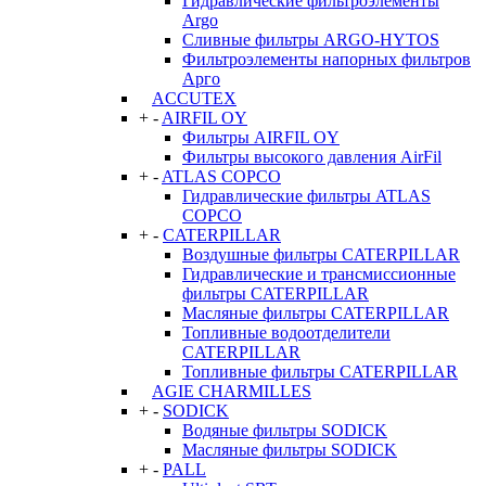
Гидравлические фильтроэлементы
Argo
Сливные фильтры ARGO-HYTOS
Фильтроэлементы напорных фильтров
Арго
ACCUTEX
+
-
AIRFIL OY
Фильтры AIRFIL OY
Фильтры высокого давления AirFil
+
-
ATLAS COPCO
Гидравлические фильтры ATLAS
COPCO
+
-
CATERPILLAR
Воздушные фильтры CATERPILLAR
Гидравлические и трансмиссионные
фильтры CATERPILLAR
Масляные фильтры CATERPILLAR
Топливные водоотделители
CATERPILLAR
Топливные фильтры CATERPILLAR
AGIE CHARMILLES
+
-
SODICK
Водяные фильтры SODICK
Масляные фильтры SODICK
+
-
PALL