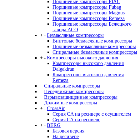
Поршневые компрессоры FIAC
Поршневые компрессоры Fubag
Поршневые компрессоры Magnus
Поршневые компрессоры Remeza
Поршневые компрессоры Бежецкого
завода АСО
+
-
Безмасляные компрессоры
Винтовые безмасляные компрессоры
Поршневые безмасляные компрессоры
Спиральные безмасляные компрессоры
+
-
Компрессоры высокого давления
Компрессоры высокого давления
Dalgakiran
Компрессоры высокого давления
Remeza
Спиральные компрессоры
Передвижные компрессоры
Взрывозащищенные компрессоры
Дожимные компрессоры
+
-
CrossAir
Серия CA на ресивере с осушителем
Серия СА на ресивере
+
-
BERG
Базовая версия
На ресивере