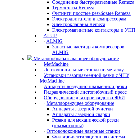
Соединения быстроразъемные Remeza
Термостаты Remeza
Фитинги простые резьбовые Remeza
Электродвигатели к компрессорам
Электроклапаны Remeza
Электромагнитные контакторы и УПП
ALUP
+
-
ALMIG
Запасные части для компрессоров
ALMIG
Металлообрабатывающее оборудование
MetMachine
Ленточнопильные станки по металлу
Установки газоплазменной резки с ЧПУ
MetMachine
Аппараты воздушно плазменной резки
Гидравлический листогибочный пресс
Оборудование для производства ЖБИ
+
-
Металлорежущее оборудование
Аппараты лазерной очистки
Аппараты лазерной сварки
Резаки для механической резки
(плазмотроны)
+
-
Оптоволоконные лазерные станки
Фильтро-вентиляционная система