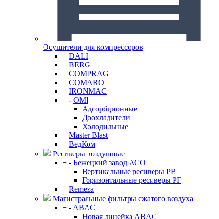
Осушители для компрессоров
DALI
BERG
COMPRAG
COMARO
IRONMAC
+
-
OMI
Адсорбционные
Доохладители
Холодильные
Master Blast
ВедКом
Ресиверы воздушные
+
-
Бежецкий завод АСО
Вертикальные ресиверы РВ
Горизонтальные ресиверы РГ
Remeza
Магистральные фильтры сжатого воздуха
+
-
ABAC
Новая линейка ABAC