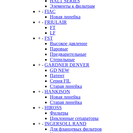
HALT SERIES
Элементы к фильтрам
+
-
FIAC
Новая линейка
+
-
FRIULAIR
FT
LF
+
-
FST
Высокое давление
Паровые
Предварительные
Стерильные
+
-
GARDNER DENVER
GD NEW
Патент
Серия FIL
Старая линейка
+
-
HANKISON
Новая линейка
Старая линейка
+
-
HIROSS
Фильтры
Циклонные сепараторы
+
-
INGERSOLL RAND
Для фланцевых фильтров