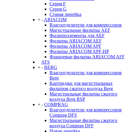
Серия F
Серия G
Старая линейка
+
-
ARIACOM
Влагоотделители для компрессоров
Магистральные фильтры AEF
Фильтроэлементы для AEF
Фильтры ARIACOM AEF
Фильтры ARIACOM APF
Фильтры ARIACOM APF-HP
Фланцевые фильтры ARIACOM AFF
ATS
+
-
BERG
Влагоотделители для компрессоров
Berg
Картриджи для магистральных
фильтров сжатого воздуха Berg
Магистральные фильтры сжатого
воздуха Berg RSP
+
-
COMPRAG
Влагоотделители для компрессоров
Comprag DFS
Магистральные фильтры сжатого
воздуха Comprag DFF
Новая линейка