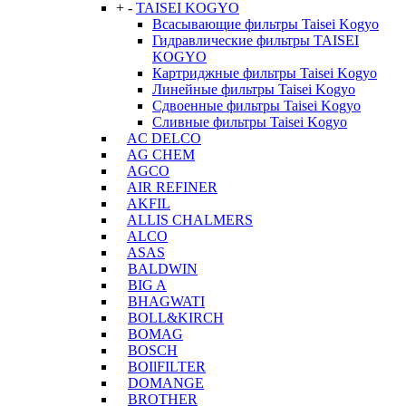
+
-
TAISEI KOGYO
Всасывающие фильтры Taisei Kogyo
Гидравлические фильтры TAISEI
KOGYO
Картриджные фильтры Taisei Kogyo
Линейные фильтры Taisei Kogyo
Сдвоенные фильтры Taisei Kogyo
Сливные фильтры Taisei Kogyo
AC DELCO
AG CHEM
AGCO
AIR REFINER
AKFIL
ALLIS CHALMERS
ALCO
ASAS
BALDWIN
BIG A
BHAGWATI
BOLL&KIRCH
BOMAG
BOSCH
BOIlFILTER
DOMANGE
BROTHER