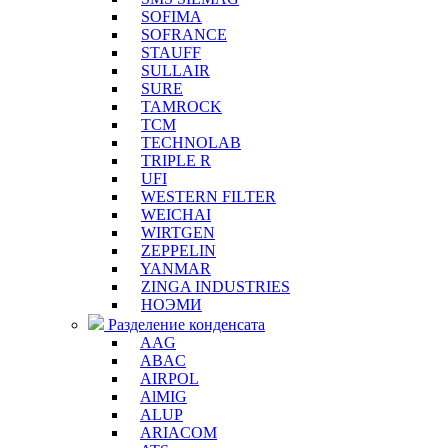
SOFIMA
SOFRANCE
STAUFF
SULLAIR
SURE
TAMROCK
TCM
TECHNOLAB
TRIPLE R
UFI
WESTERN FILTER
WEICHAI
WIRTGEN
ZEPPELIN
YANMAR
ZINGA INDUSTRIES
НОЭМИ
Разделение конденсата
AAG
ABAC
AIRPOL
AlMIG
ALUP
ARIACOM