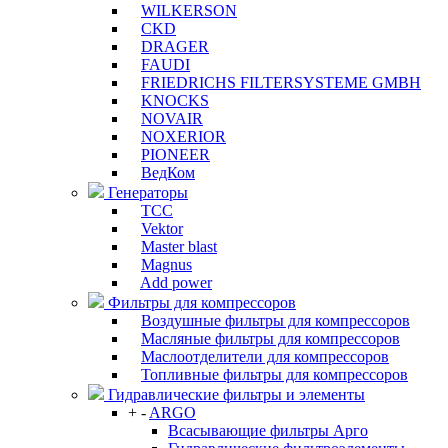
WILKERSON
CKD
DRAGER
FAUDI
FRIEDRICHS FILTERSYSTEME GMBH
KNOCKS
NOVAIR
NOXERIOR
PIONEER
ВедКом
Генераторы
ТСС
Vektor
Master blast
Magnus
Add power
Фильтры для компрессоров
Воздушные фильтры для компрессоров
Масляные фильтры для компрессоров
Маслоотделители для компрессоров
Топливные фильтры для компрессоров
Гидравлические фильтры и элементы
+
-
ARGO
Всасывающие фильтры Арго