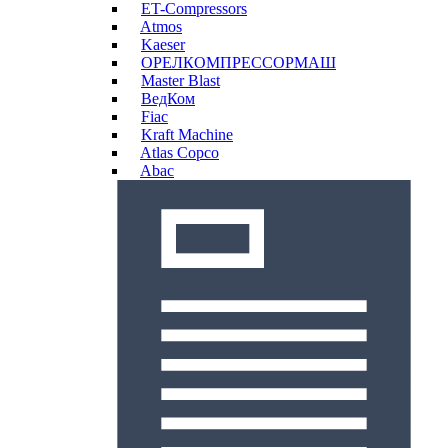
ET-Compressors
Atmos
Kaeser
ОРЕЛКОМПРЕССОРМАШ
Master Blast
ВедКом
Fiac
Kraft Machine
Atlas Copco
Abac