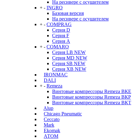
На ресивере с осушителем
+
-
INGRO
Базовая версия
На ресивере с осушителем
+
-
COMPRAG
Серия D
Серия F
Серия А
+
-
COMARO
Серия LB NEW
Серия MD NEW
Серия SB NEW
Серия XB NEW
IRONMAC
DALI
+
-
Remeza
Винтовые компрессоры Remeza ВКЕ
Винтовые компрессоры Remeza ВКР
Винтовые компрессоры Remeza ВКТ
Alup
Chicago Pneumatic
Ceccato
Mark
Ekomak
АТОМ