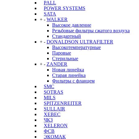
PALL
POWER SYSTEMS
SATA
+
-
WALKER
Высокое давление
Резьбовые фильтры сжатого воздуха
Стандартный
+
-
DONALDSON ULTRAFILTER
Высокотемпературные
Паровые
Стерильные
+
-
ZANDER
Новая линейка
Старая линейка
Фильтры с фланцем
SMC
SOTRAS
MILS
SPITZENREITER
SULLAIR
XEBEC
ЧКЗ
XELERON
ФСВ
ЭКОМАК