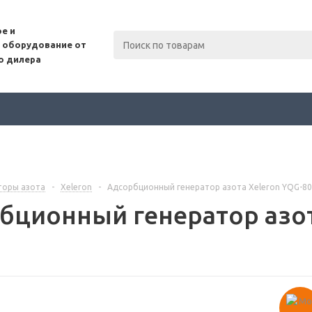
е и
 оборудование от
о дилера
торы азота
-
Xeleron
-
Адсорбционный генератор азота Xeleron YQG-8
бционный генератор азот