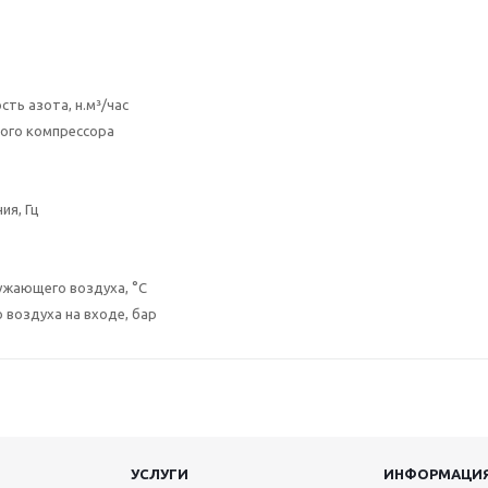
ть азота, н.м³/час
ого компрессора
ия, Гц
ужающего воздуха, °C
 воздуха на входе, бар
УСЛУГИ
ИНФОРМАЦИ