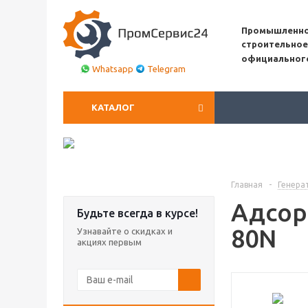
Промышленно
строительное
официальног
Whatsapp
Telegram
КАТАЛОГ
Главная
-
Генера
Адсор
Будьте всегда в курсе!
80N
Узнавайте о скидках и
акциях первым