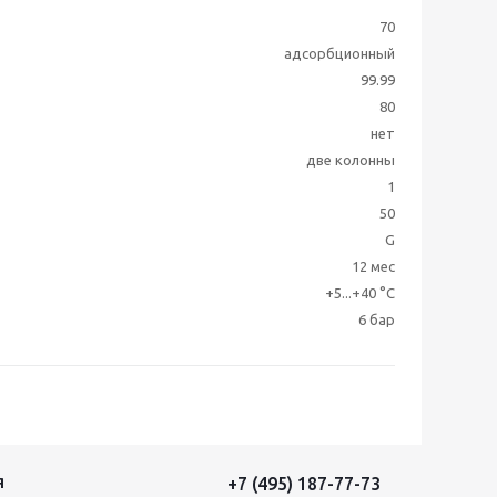
70
адсорбционный
99.99
80
нет
две колонны
1
50
G
12 мес
+5...+40 °C
6 бар
+7 (495) 187-77-73
Я