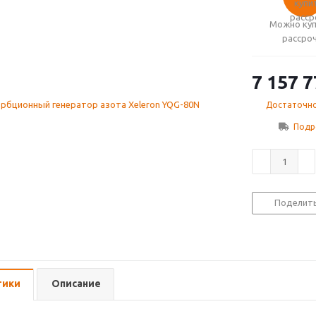
Можно куп
рассро
7 157 7
Достаточн
Подр
Поделит
тики
Описание