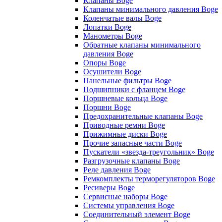
Клапаны Boge
Клапаны минимального давления Boge
Коленчатые валы Boge
Лопатки Boge
Манометры Boge
Обратные клапаны минимального
давления Boge
Опоры Boge
Осушители Boge
Панельные фильтры Boge
Подшипники с фланцем Boge
Поршневые кольца Boge
Поршни Boge
Предохранительные клапаны Boge
Приводные ремни Boge
Прижимные диски Boge
Прочие запасные части Boge
Пускатели «звезда-треугольник» Boge
Разгрузочные клапаны Boge
Реле давления Boge
Ремкомплекты терморегуляторов Boge
Ресиверы Boge
Сервисные наборы Boge
Системы управления Boge
Соединительный элемент Boge