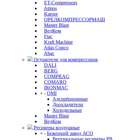
ET-Compressors
Atmos
Kaeser
ОРЕЛКОМПРЕССОРМАШ
Master Blast
ВедКом
Fiac
Kraft Machine
Atlas Copco
Abac
Осушители для компрессоров
DALI
BERG
COMPRAG
COMARO
IRONMAC
+
-
OMI
Адсорбционные
Доохладители
Холодильные
Master Blast
ВедКом
Ресиверы воздушные
+
-
Бежецкий завод АСО
Вертикальные ресиверы РВ