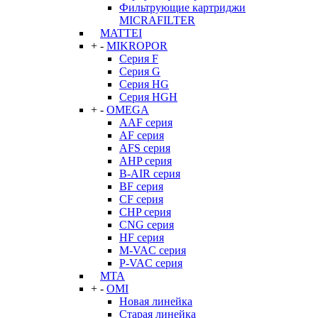
Фильтрующие картриджи
MICRAFILTER
MATTEI
+
-
MIKROPOR
Серия F
Серия G
Серия HG
Серия HGH
+
-
OMEGA
AAF серия
AF серия
AFS серия
AHP серия
B-AIR серия
BF серия
CF серия
CHP серия
CNG серия
HF серия
M-VAC серия
P-VAC серия
MTA
+
-
OMI
Новая линейка
Старая линейка