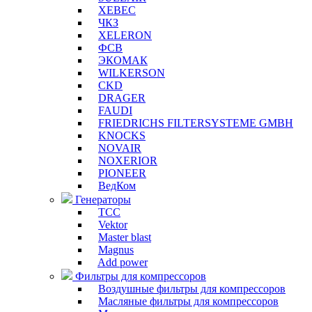
XEBEC
ЧКЗ
XELERON
ФСВ
ЭКОМАК
WILKERSON
CKD
DRAGER
FAUDI
FRIEDRICHS FILTERSYSTEME GMBH
KNOCKS
NOVAIR
NOXERIOR
PIONEER
ВедКом
Генераторы
ТСС
Vektor
Master blast
Magnus
Add power
Фильтры для компрессоров
Воздушные фильтры для компрессоров
Масляные фильтры для компрессоров