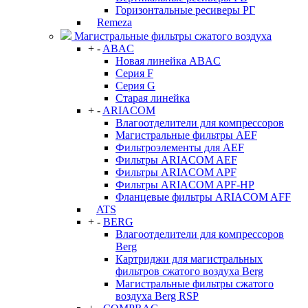
Горизонтальные ресиверы РГ
Remeza
Магистральные фильтры сжатого воздуха
+
-
ABAC
Новая линейка ABAC
Серия F
Серия G
Старая линейка
+
-
ARIACOM
Влагоотделители для компрессоров
Магистральные фильтры AEF
Фильтроэлементы для AEF
Фильтры ARIACOM AEF
Фильтры ARIACOM APF
Фильтры ARIACOM APF-HP
Фланцевые фильтры ARIACOM AFF
ATS
+
-
BERG
Влагоотделители для компрессоров
Berg
Картриджи для магистральных
фильтров сжатого воздуха Berg
Магистральные фильтры сжатого
воздуха Berg RSP