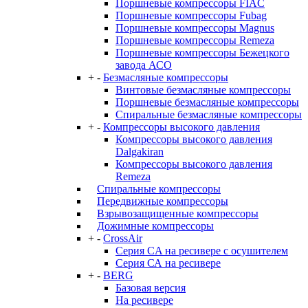
Поршневые компрессоры FIAC
Поршневые компрессоры Fubag
Поршневые компрессоры Magnus
Поршневые компрессоры Remeza
Поршневые компрессоры Бежецкого
завода АСО
+
-
Безмасляные компрессоры
Винтовые безмасляные компрессоры
Поршневые безмасляные компрессоры
Спиральные безмасляные компрессоры
+
-
Компрессоры высокого давления
Компрессоры высокого давления
Dalgakiran
Компрессоры высокого давления
Remeza
Спиральные компрессоры
Передвижные компрессоры
Взрывозащищенные компрессоры
Дожимные компрессоры
+
-
CrossAir
Серия CA на ресивере с осушителем
Серия СА на ресивере
+
-
BERG
Базовая версия
На ресивере