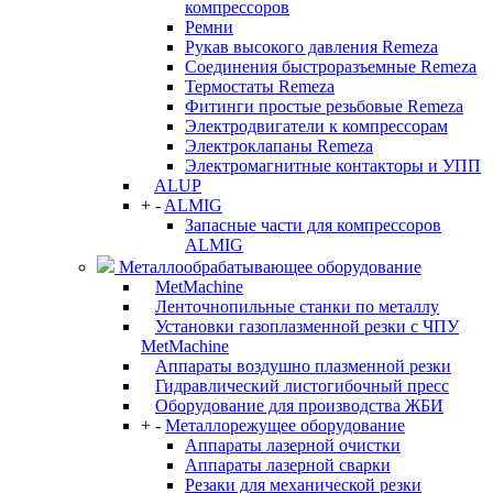
компрессоров
Ремни
Рукав высокого давления Remeza
Соединения быстроразъемные Remeza
Термостаты Remeza
Фитинги простые резьбовые Remeza
Электродвигатели к компрессорам
Электроклапаны Remeza
Электромагнитные контакторы и УПП
ALUP
+
-
ALMIG
Запасные части для компрессоров
ALMIG
Металлообрабатывающее оборудование
MetMachine
Ленточнопильные станки по металлу
Установки газоплазменной резки с ЧПУ
MetMachine
Аппараты воздушно плазменной резки
Гидравлический листогибочный пресс
Оборудование для производства ЖБИ
+
-
Металлорежущее оборудование
Аппараты лазерной очистки
Аппараты лазерной сварки
Резаки для механической резки