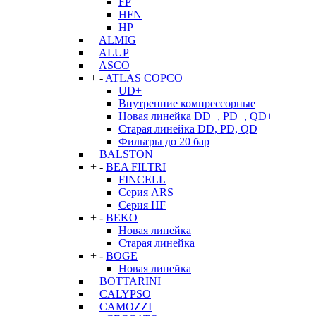
FP
HFN
HP
ALMIG
ALUP
ASCO
+
-
ATLAS COPCO
UD+
Внутренние компрессорные
Новая линейка DD+, PD+, QD+
Старая линейка DD, PD, QD
Фильтры до 20 бар
BALSTON
+
-
BEA FILTRI
FINCELL
Серия ARS
Серия HF
+
-
BEKO
Новая линейка
Старая линейка
+
-
BOGE
Новая линейка
BOTTARINI
CALYPSO
CAMOZZI