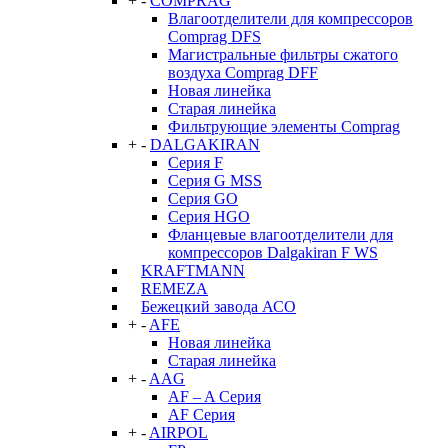
+
-
COMPRAG
Влагоотделители для компрессоров
Comprag DFS
Магистральные фильтры сжатого
воздуха Comprag DFF
Новая линейка
Старая линейка
Фильтрующие элементы Comprag
+
-
DALGAKIRAN
Серия F
Серия G MSS
Серия GO
Серия HGO
Фланцевые влагоотделители для
компрессоров Dalgakiran F WS
KRAFTMANN
REMEZA
Бежецкий завода АСО
+
-
AFE
Новая линейка
Старая линейка
+
-
AAG
AF – A Серия
AF Серия
+
-
AIRPOL