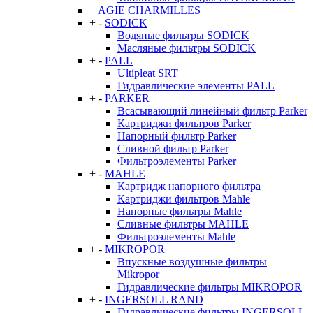
AGIE CHARMILLES
+
-
SODICK
Водяные фильтры SODICK
Масляные фильтры SODICK
+
-
PALL
Ultipleat SRT
Гидравлические элементы PALL
+
-
PARKER
Всасывающий линейный фильтр Parker
Картриджи фильтров Parker
Напорный фильтр Parker
Сливной фильтр Parker
Фильтроэлементы Parker
+
-
MAHLE
Картридж напорного фильтра
Картриджи фильтров Mahle
Напорные фильтры Mahle
Сливные фильтры MAHLE
Фильтроэлементы Mahle
+
-
MIKROPOR
Впускные воздушные фильтры
Mikropor
Гидравлические фильтры MIKROPOR
+
-
INGERSOLL RAND
Гидравлические фильтры INGERSOLL