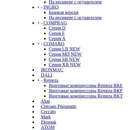
На ресивере с осушителем
+
-
INGRO
Базовая версия
На ресивере с осушителем
+
-
COMPRAG
Серия D
Серия F
Серия А
+
-
COMARO
Серия LB NEW
Серия MD NEW
Серия SB NEW
Серия XB NEW
IRONMAC
DALI
+
-
Remeza
Винтовые компрессоры Remeza ВКЕ
Винтовые компрессоры Remeza ВКР
Винтовые компрессоры Remeza ВКТ
Alup
Chicago Pneumatic
Ceccato
Mark
Ekomak
АТОМ