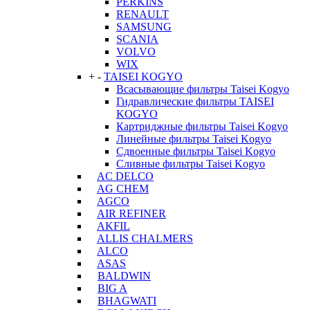
PERKINS
RENAULT
SAMSUNG
SCANIA
VOLVO
WIX
+
-
TAISEI KOGYO
Всасывающие фильтры Taisei Kogyo
Гидравлические фильтры TAISEI
KOGYO
Картриджные фильтры Taisei Kogyo
Линейные фильтры Taisei Kogyo
Сдвоенные фильтры Taisei Kogyo
Сливные фильтры Taisei Kogyo
AC DELCO
AG CHEM
AGCO
AIR REFINER
AKFIL
ALLIS CHALMERS
ALCO
ASAS
BALDWIN
BIG A
BHAGWATI