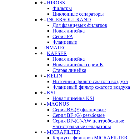
+
-
HIROSS
Фильтры
Циклонные сепараторы
+
-
INGERSOLL RAND
Для фланцевых фильтров
Новая линейка
Серия FA
Фланцевые
INMATEC
+
-
KAESER
Новая линейка
Новая линейка серии K
Старая линейка
+
-
KELIN
Ниточный фильтр сжатого воздуха
Фланцевый фильтр сжатого воздуха
+
-
KSI
Новая линейка KSI
+
-
MAGNUS
Серия BF-(F) фланцевые
Серия BF-(G) резьбовые
Серия BF-(G)-AW центробежные
магистральные сепараторы
+
-
MICRAFILTER
Корпусы фильтров MICRAFILTER