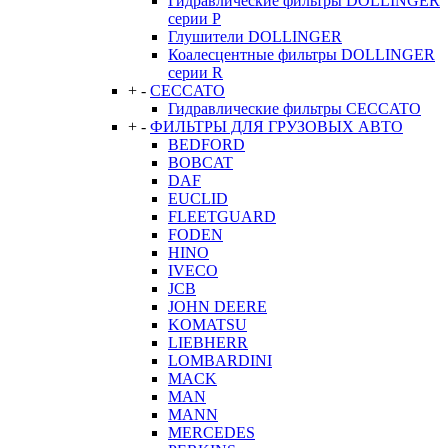
Гидравлические фильтры DOLLINGER
серии P
Глушители DOLLINGER
Коалесцентные фильтры DOLLINGER
серии R
+
-
CECCATO
Гидравлические фильтры CECCATO
+
-
ФИЛЬТРЫ ДЛЯ ГРУЗОВЫХ АВТО
BEDFORD
BOBCAT
DAF
EUCLID
FLEETGUARD
FODEN
HINO
IVECO
JCB
JOHN DEERE
KOMATSU
LIEBHERR
LOMBARDINI
MACK
MAN
MANN
MERCEDES