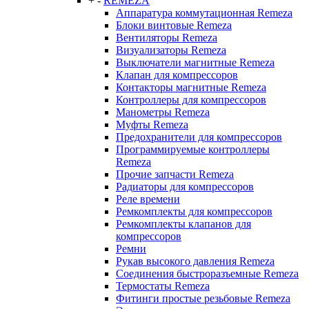
+
-
REMEZA
Аппаратура коммутационная Remeza
Блоки винтовые Remeza
Вентиляторы Remeza
Визуализаторы Remeza
Выключатели магнитные Remeza
Клапан для компрессоров
Контакторы магнитные Remeza
Контроллеры для компрессоров
Манометры Remeza
Муфты Remeza
Предохранители для компрессоров
Программируемые контроллеры
Remeza
Прочие запчасти Remeza
Радиаторы для компрессоров
Реле времени
Ремкомплекты для компрессоров
Ремкомплекты клапанов для
компрессоров
Ремни
Рукав высокого давления Remeza
Соединения быстроразъемные Remeza
Термостаты Remeza
Фитинги простые резьбовые Remeza