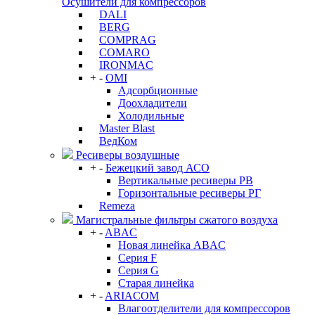
Осушители для компрессоров
DALI
BERG
COMPRAG
COMARO
IRONMAC
+
-
OMI
Адсорбционные
Доохладители
Холодильные
Master Blast
ВедКом
Ресиверы воздушные
+
-
Бежецкий завод АСО
Вертикальные ресиверы РВ
Горизонтальные ресиверы РГ
Remeza
Магистральные фильтры сжатого воздуха
+
-
ABAC
Новая линейка ABAC
Серия F
Серия G
Старая линейка
+
-
ARIACOM
Влагоотделители для компрессоров