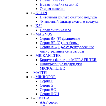
Новая линейка
Новая линейка серии K
Старая линейка
+
-
KELIN
Ниточный фильтр сжатого воздуха
Фланцевый фильтр сжатого воздуха
+
-
KSI
Новая линейка KSI
+
-
MAGNUS
Серия BF-(F) фланцевые
Серия BF-(G) резьбовые
Серия BF-(G)-AW центробежные
магистральные сепараторы
+
-
MICRAFILTER
Корпусы фильтров MICRAFILTER
Фильтрующие картриджи
MICRAFILTER
MATTEI
+
-
MIKROPOR
Серия F
Серия G
Серия HG
Серия HGH
+
-
OMEGA
AAF серия