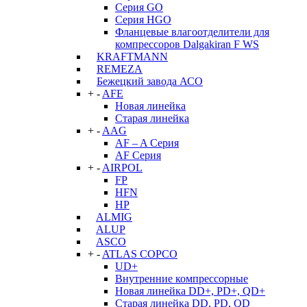
Серия GO
Серия HGO
Фланцевые влагоотделители для
компрессоров Dalgakiran F WS
KRAFTMANN
REMEZA
Бежецкий завода АСО
+
-
AFE
Новая линейка
Старая линейка
+
-
AAG
AF – A Серия
AF Серия
+
-
AIRPOL
FP
HFN
HP
ALMIG
ALUP
ASCO
+
-
ATLAS COPCO
UD+
Внутренние компрессорные
Новая линейка DD+, PD+, QD+
Старая линейка DD, PD, QD