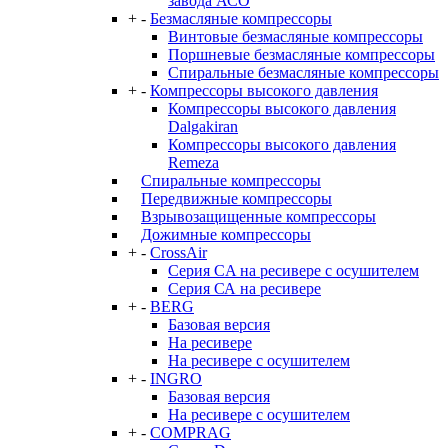
завода АСО
+
-
Безмасляные компрессоры
Винтовые безмасляные компрессоры
Поршневые безмасляные компрессоры
Спиральные безмасляные компрессоры
+
-
Компрессоры высокого давления
Компрессоры высокого давления
Dalgakiran
Компрессоры высокого давления
Remeza
Спиральные компрессоры
Передвижные компрессоры
Взрывозащищенные компрессоры
Дожимные компрессоры
+
-
CrossAir
Серия CA на ресивере с осушителем
Серия СА на ресивере
+
-
BERG
Базовая версия
На ресивере
На ресивере с осушителем
+
-
INGRO
Базовая версия
На ресивере с осушителем
+
-
COMPRAG