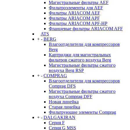
Магистральные фильтры AEF
Фильтроэлементы для AEF
Фильтры ARIACOM AEF
Фильтры ARIACOM APF
Фильтры ARIACOM APF-HP
Фланцевые фильтры ARIACOM AFF
ATS
+
-
BERG
Влагоотделители для компрессоров
Berg
Картриджи для магистральных
фильтров сжатого воздуха Berg
Магистральные фильтры сжатого
воздуха Berg RSP
+
-
COMPRAG
Влагоотделители для компрессоров
Comprag DFS
Магистральные фильтры сжатого
воздуха Comprag DFF
Новая линейка
Старая линейка
Фильтрующие элементы Comprag
+
-
DALGAKIRAN
Серия F
Серия G MSS