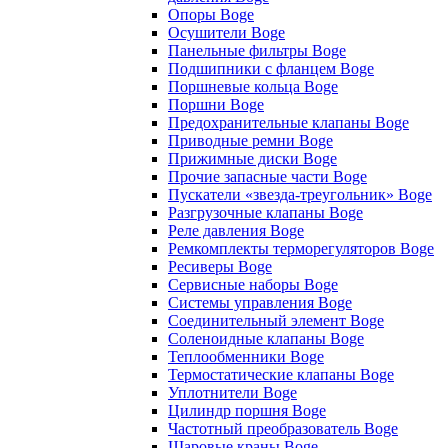
Опоры Boge
Осушители Boge
Панельные фильтры Boge
Подшипники с фланцем Boge
Поршневые кольца Boge
Поршни Boge
Предохранительные клапаны Boge
Приводные ремни Boge
Прижимные диски Boge
Прочие запасные части Boge
Пускатели «звезда-треугольник» Boge
Разгрузочные клапаны Boge
Реле давления Boge
Ремкомплекты терморегуляторов Boge
Ресиверы Boge
Сервисные наборы Boge
Системы управления Boge
Соединительный элемент Boge
Соленоидные клапаны Boge
Теплообменники Boge
Термостатические клапаны Boge
Уплотнители Boge
Цилиндр поршня Boge
Частотный преобразователь Boge
Шаровые краны Boge