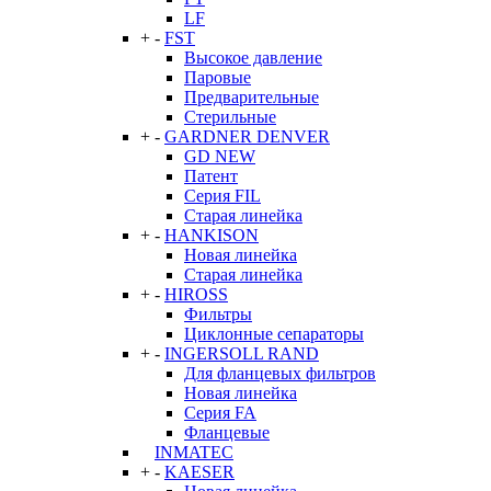
LF
+
-
FST
Высокое давление
Паровые
Предварительные
Стерильные
+
-
GARDNER DENVER
GD NEW
Патент
Серия FIL
Старая линейка
+
-
HANKISON
Новая линейка
Старая линейка
+
-
HIROSS
Фильтры
Циклонные сепараторы
+
-
INGERSOLL RAND
Для фланцевых фильтров
Новая линейка
Серия FA
Фланцевые
INMATEC
+
-
KAESER