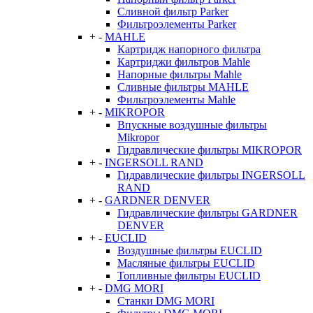
Сливной фильтр Parker
Фильтроэлементы Parker
+
-
MAHLE
Картридж напорного фильтра
Картриджи фильтров Mahle
Напорные фильтры Mahle
Сливные фильтры MAHLE
Фильтроэлементы Mahle
+
-
MIKROPOR
Впускные воздушные фильтры
Mikropor
Гидравлические фильтры MIKROPOR
+
-
INGERSOLL RAND
Гидравлические фильтры INGERSOLL
RAND
+
-
GARDNER DENVER
Гидравлические фильтры GARDNER
DENVER
+
-
EUCLID
Воздушные фильтры EUCLID
Масляные фильтры EUCLID
Топливные фильтры EUCLID
+
-
DMG MORI
Станки DMG MORI