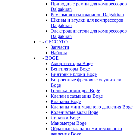
Приводные ремни для компрессоров
Dalgakiran
Ремкомплекты клапанов Dalgakiran
Шкивы и втулки для компрессоров
Dalgakiran
Электродвигатели для компрессоров
Dalgakiran
+
-
CECCATO
Запчасти
Наборы
+
-
BOGE
Амортизаторы Boge
Вентиляторы Boge
Винтовые блоки Boge
Встроенные френовые осушители
Boge
Головка цилиндра Boge
Клапан всасывания Boge
Клапаны Boge
Клапаны минимального давления Boge
Коленчатые валы Boge
Лопатки Boge
Манометры Boge
Обратные клапаны минимального
давления Boge