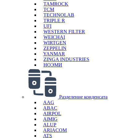
TAMROCK
TCM
TECHNOLAB
TRIPLE R
UFI
WESTERN FILTER
WEICHAI
WIRTGEN
ZEPPELIN
YANMAR
ZINGA INDUSTRIES
НОЭМИ
Разделение конденсата
AAG
ABAC
AIRPOL
AlMIG
ALUP
ARIACOM
ATS