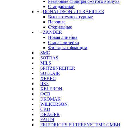
Резьбовые фильтры сжатого воздуха
Стандартный
+
-
DONALDSON ULTRAFILTER
Высокотемпературные
Паровые
Стерильные
+
-
ZANDER
Новая линейка
Старая линейка
Фильтры с фланцем
SMC
SOTRAS
MILS
SPITZENREITER
SULLAIR
XEBEC
ЧКЗ
XELERON
ФСВ
ЭКОМАК
WILKERSON
CKD
DRAGER
FAUDI
FRIEDRICHS FILTERSYSTEME GMBH