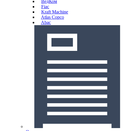
ВедКом
Fiac
Kraft Machine
Atlas Copco
Abac