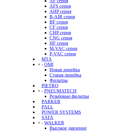
AF серия
AFS серия
AHP серия
B-AIR серия
BF серия
CF серия
CHP серия
CNG серия
HF серия
M-VAC серия
P-VAC серия
MTA
+
-
OMI
Новая линейка
Старая линейка
Фильтры
PIETRO
+
-
PNEUMATECH
Резьбовые фильтры
PARKER
PALL
POWER SYSTEMS
SATA
+
-
WALKER
Высокое давление