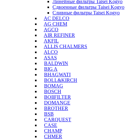
Линейные фильтры Taisei Kogyo
Сдвоенные фильтры Taisei Kogyo
Сливные фильтры Taisei Kogyo
AC DELCO
AG CHEM
AGCO
AIR REFINER
AKFIL
ALLIS CHALMERS
ALCO
ASAS
BALDWIN
BIG A
BHAGWATI
BOLL&KIRCH
BOMAG
BOSCH
BOIlFILTER
DOMANGE
BROTHER
BSB
CARQUEST
CASE
CHAMP
CHMER