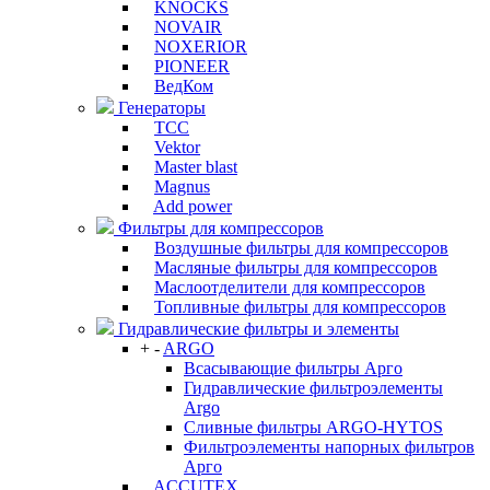
KNOCKS
NOVAIR
NOXERIOR
PIONEER
ВедКом
Генераторы
ТСС
Vektor
Master blast
Magnus
Add power
Фильтры для компрессоров
Воздушные фильтры для компрессоров
Масляные фильтры для компрессоров
Маслоотделители для компрессоров
Топливные фильтры для компрессоров
Гидравлические фильтры и элементы
+
-
ARGO
Всасывающие фильтры Арго
Гидравлические фильтроэлементы
Argo
Сливные фильтры ARGO-HYTOS
Фильтроэлементы напорных фильтров
Арго
ACCUTEX