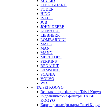
EUCLID
FLEETGUARD
FODEN
HINO
IVECO
JCB
JOHN DEERE
KOMATSU
LIEBHERR
LOMBARDINI
MACK
MAN
MANN
MERCEDES
PERKINS
RENAULT
SAMSUNG
SCANIA
VOLVO
WIX
+
-
TAISEI KOGYO
Всасывающие фильтры Taisei Kogyo
Гидравлические фильтры TAISEI
KOGYO
Картриджные фильтры Taisei Kogyo