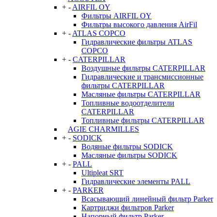
+
-
AIRFIL OY
Фильтры AIRFIL OY
Фильтры высокого давления AirFil
+
-
ATLAS COPCO
Гидравлические фильтры ATLAS
COPCO
+
-
CATERPILLAR
Воздушные фильтры CATERPILLAR
Гидравлические и трансмиссионные
фильтры CATERPILLAR
Масляные фильтры CATERPILLAR
Топливные водоотделители
CATERPILLAR
Топливные фильтры CATERPILLAR
AGIE CHARMILLES
+
-
SODICK
Водяные фильтры SODICK
Масляные фильтры SODICK
+
-
PALL
Ultipleat SRT
Гидравлические элементы PALL
+
-
PARKER
Всасывающий линейный фильтр Parker
Картриджи фильтров Parker
Напорный фильтр Parker