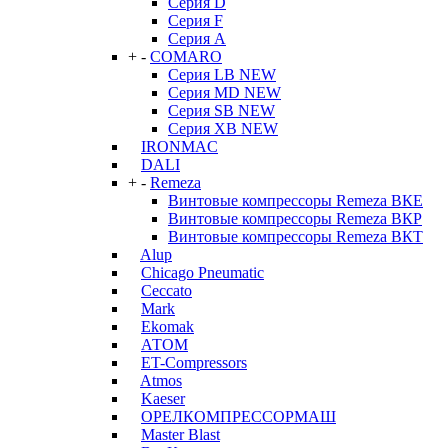
Серия D
Серия F
Серия А
+
-
COMARO
Серия LB NEW
Серия MD NEW
Серия SB NEW
Серия XB NEW
IRONMAC
DALI
+
-
Remeza
Винтовые компрессоры Remeza ВКЕ
Винтовые компрессоры Remeza ВКР
Винтовые компрессоры Remeza ВКТ
Alup
Chicago Pneumatic
Ceccato
Mark
Ekomak
АТОМ
ET-Compressors
Atmos
Kaeser
ОРЕЛКОМПРЕССОРМАШ
Master Blast