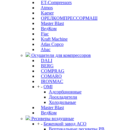
ET-Compressors
Atmos
Kaeser
ОРЕЛКОМПРЕССОРМАШ
Master Blast
ВедКом
Fiac
Kraft Machine
Atlas Copco
Abac
Осушители для компрессоров
DALI
BERG
COMPRAG
COMARO
IRONMAC
+
-
OMI
Адсорбционные
Доохладители
Холодильные
Master Blast
ВедКом
Ресиверы воздушные
+
-
Бежецкий завод АСО
Вертикальные ресиверы РВ