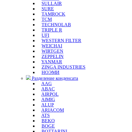
SULLAIR
SURE
TAMROCK
TCM
TECHNOLAB
TRIPLE R
UFI
WESTERN FILTER
WEICHAI
WIRTGEN
ZEPPELIN
YANMAR
ZINGA INDUSTRIES
НОЭМИ
Разделение конденсата
AAG
ABAC
AIRPOL
AlMIG
ALUP
ARIACOM
ATS
BEKO
BOGE
BOTTARINI