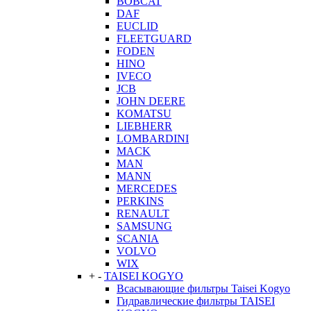
BOBCAT
DAF
EUCLID
FLEETGUARD
FODEN
HINO
IVECO
JCB
JOHN DEERE
KOMATSU
LIEBHERR
LOMBARDINI
MACK
MAN
MANN
MERCEDES
PERKINS
RENAULT
SAMSUNG
SCANIA
VOLVO
WIX
+
-
TAISEI KOGYO
Всасывающие фильтры Taisei Kogyo
Гидравлические фильтры TAISEI