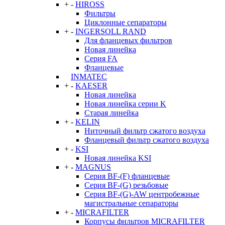
+
-
HIROSS
Фильтры
Циклонные сепараторы
+
-
INGERSOLL RAND
Для фланцевых фильтров
Новая линейка
Серия FA
Фланцевые
INMATEC
+
-
KAESER
Новая линейка
Новая линейка серии K
Старая линейка
+
-
KELIN
Ниточный фильтр сжатого воздуха
Фланцевый фильтр сжатого воздуха
+
-
KSI
Новая линейка KSI
+
-
MAGNUS
Серия BF-(F) фланцевые
Серия BF-(G) резьбовые
Серия BF-(G)-AW центробежные
магистральные сепараторы
+
-
MICRAFILTER
Корпусы фильтров MICRAFILTER