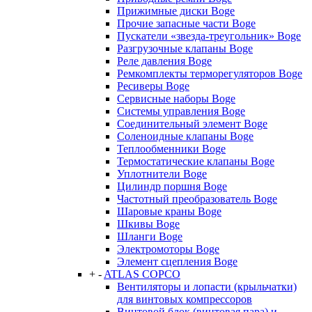
Прижимные диски Boge
Прочие запасные части Boge
Пускатели «звезда-треугольник» Boge
Разгрузочные клапаны Boge
Реле давления Boge
Ремкомплекты терморегуляторов Boge
Ресиверы Boge
Сервисные наборы Boge
Системы управления Boge
Соединительный элемент Boge
Соленоидные клапаны Boge
Теплообменники Boge
Термостатические клапаны Boge
Уплотнители Boge
Цилиндр поршня Boge
Частотный преобразователь Boge
Шаровые краны Boge
Шкивы Boge
Шланги Boge
Электромоторы Boge
Элемент сцепления Boge
+
-
ATLAS COPCO
Вентиляторы и лопасти (крыльчатки)
для винтовых компрессоров
Винтовой блок (винтовая пара) и