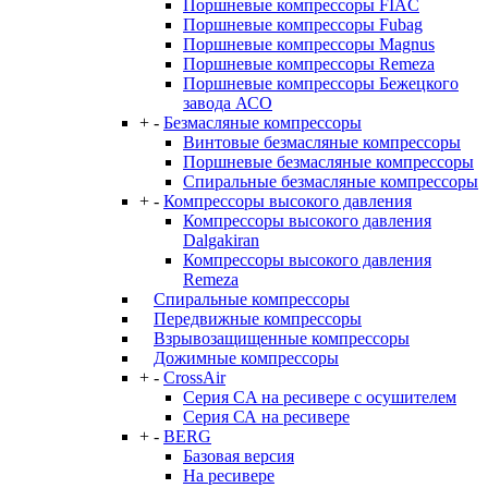
Поршневые компрессоры FIAC
Поршневые компрессоры Fubag
Поршневые компрессоры Magnus
Поршневые компрессоры Remeza
Поршневые компрессоры Бежецкого
завода АСО
+
-
Безмасляные компрессоры
Винтовые безмасляные компрессоры
Поршневые безмасляные компрессоры
Спиральные безмасляные компрессоры
+
-
Компрессоры высокого давления
Компрессоры высокого давления
Dalgakiran
Компрессоры высокого давления
Remeza
Спиральные компрессоры
Передвижные компрессоры
Взрывозащищенные компрессоры
Дожимные компрессоры
+
-
CrossAir
Серия CA на ресивере с осушителем
Серия СА на ресивере
+
-
BERG
Базовая версия
На ресивере