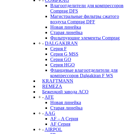
+
-
COMPRAG
Влагоотделители для компрессоров
Comprag DFS
Магистральные фильтры сжатого
воздуха Comprag DFF
Новая линейка
Старая линейка
Фильтрующие элементы Comprag
+
-
DALGAKIRAN
Серия F
Серия G MSS
Серия GO
Серия HGO
Фланцевые влагоотделители для
компрессоров Dalgakiran F WS
KRAFTMANN
REMEZA
Бежецкий завода АСО
+
-
AFE
Новая линейка
Старая линейка
+
-
AAG
AF – A Серия
AF Серия
+
-
AIRPOL