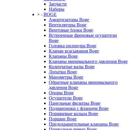
Запчасти
Наборы
+
-
BOGE
Амортизаторы Boge
Вентиляторы Boge
Винтовые блоки Boge
Встроенные френовые осушители
Boge
Головка цилиндра Boge
Клапан всасывания Boge
Клапаны Boge
Клапаны минимального давления Boge
Коленчатые валы Boge
Лопатки Boge
Манометры Boge
Обратные клапаны минимального
давления Boge
Опоры Boge
Осушители Boge
Панельные фильтры Boge
Подшипники с фланцем Boge
Поршневые кольца Boge
Поршни Boge
Предохранительные клапаны Boge
Приводные ремни Boge