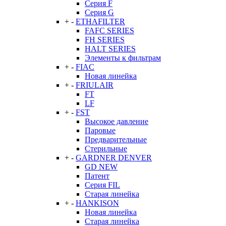
Серия F
Серия G
+
-
ETHAFILTER
FAFC SERIES
FH SERIES
HALT SERIES
Элементы к фильтрам
+
-
FIAC
Новая линейка
+
-
FRIULAIR
FT
LF
+
-
FST
Высокое давление
Паровые
Предварительные
Стерильные
+
-
GARDNER DENVER
GD NEW
Патент
Серия FIL
Старая линейка
+
-
HANKISON
Новая линейка
Старая линейка