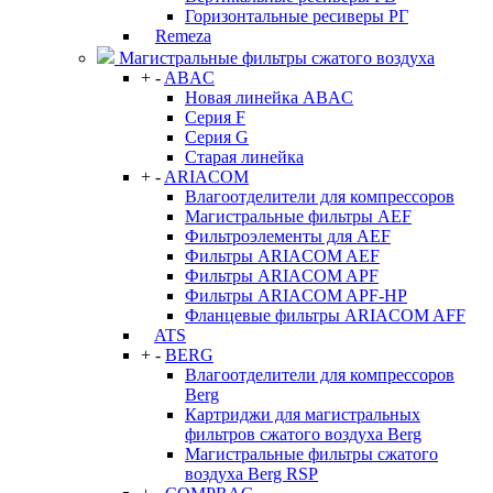
Горизонтальные ресиверы РГ
Remeza
Магистральные фильтры сжатого воздуха
+
-
ABAC
Новая линейка ABAC
Серия F
Серия G
Старая линейка
+
-
ARIACOM
Влагоотделители для компрессоров
Магистральные фильтры AEF
Фильтроэлементы для AEF
Фильтры ARIACOM AEF
Фильтры ARIACOM APF
Фильтры ARIACOM APF-HP
Фланцевые фильтры ARIACOM AFF
ATS
+
-
BERG
Влагоотделители для компрессоров
Berg
Картриджи для магистральных
фильтров сжатого воздуха Berg
Магистральные фильтры сжатого
воздуха Berg RSP