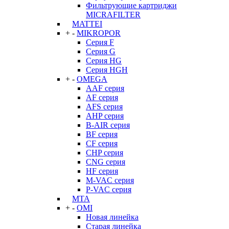
Фильтрующие картриджи
MICRAFILTER
MATTEI
+
-
MIKROPOR
Серия F
Серия G
Серия HG
Серия HGH
+
-
OMEGA
AAF серия
AF серия
AFS серия
AHP серия
B-AIR серия
BF серия
CF серия
CHP серия
CNG серия
HF серия
M-VAC серия
P-VAC серия
MTA
+
-
OMI
Новая линейка
Старая линейка