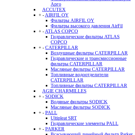
Арго
ACCUTEX
+
-
AIRFIL OY
Фильтры AIRFIL OY
Фильтры высокого давления AirFil
+
-
ATLAS COPCO
Гидравлические фильтры ATLAS
COPCO
+
-
CATERPILLAR
Воздушные фильтры CATERPILLAR
Гидравлические и трансмиссионные
фильтры CATERPILLAR
Масляные фильтры CATERPILLAR
Топливные водоотделители
CATERPILLAR
Топливные фильтры CATERPILLAR
AGIE CHARMILLES
+
-
SODICK
Водяные фильтры SODICK
Масляные фильтры SODICK
+
-
PALL
Ultipleat SRT
Гидравлические элементы PALL
+
-
PARKER
Всасывающий линейный фильтр Parker