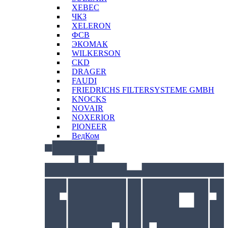
XEBEC
ЧКЗ
XELERON
ФСВ
ЭКОМАК
WILKERSON
CKD
DRAGER
FAUDI
FRIEDRICHS FILTERSYSTEME GMBH
KNOCKS
NOVAIR
NOXERIOR
PIONEER
ВедКом