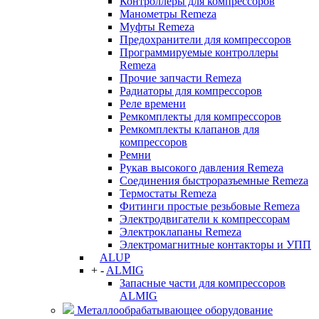
Контроллеры для компрессоров
Манометры Remeza
Муфты Remeza
Предохранители для компрессоров
Программируемые контроллеры
Remeza
Прочие запчасти Remeza
Радиаторы для компрессоров
Реле времени
Ремкомплекты для компрессоров
Ремкомплекты клапанов для
компрессоров
Ремни
Рукав высокого давления Remeza
Соединения быстроразъемные Remeza
Термостаты Remeza
Фитинги простые резьбовые Remeza
Электродвигатели к компрессорам
Электроклапаны Remeza
Электромагнитные контакторы и УПП
ALUP
+
-
ALMIG
Запасные части для компрессоров
ALMIG
Металлообрабатывающее оборудование