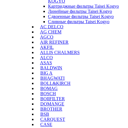
KOGYO
Картриджные фильтры Taisei Kogyo
Линейные фильтры Taisei Kogyo
Сдвоенные фильтры Taisei Kogyo
Сливные фильтры Taisei Kogyo
AC DELCO
AG CHEM
AGCO
AIR REFINER
AKFIL
ALLIS CHALMERS
ALCO
ASAS
BALDWIN
BIG A
BHAGWATI
BOLL&KIRCH
BOMAG
BOSCH
BOIlFILTER
DOMANGE
BROTHER
BSB
CARQUEST
CASE