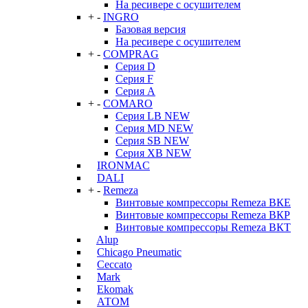
На ресивере с осушителем
+
-
INGRO
Базовая версия
На ресивере с осушителем
+
-
COMPRAG
Серия D
Серия F
Серия А
+
-
COMARO
Серия LB NEW
Серия MD NEW
Серия SB NEW
Серия XB NEW
IRONMAC
DALI
+
-
Remeza
Винтовые компрессоры Remeza ВКЕ
Винтовые компрессоры Remeza ВКР
Винтовые компрессоры Remeza ВКТ
Alup
Chicago Pneumatic
Ceccato
Mark
Ekomak
АТОМ