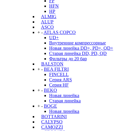
FP
HFN
HP
ALMIG
ALUP
ASCO
+
-
ATLAS COPCO
UD+
Внутренние компрессорные
Новая линейка DD+, PD+, QD+
Старая линейка DD, PD, QD
Фильтры до 20 бар
BALSTON
+
-
BEA FILTRI
FINCELL
Серия ARS
Серия HF
+
-
BEKO
Новая линейка
Старая линейка
+
-
BOGE
Новая линейка
BOTTARINI
CALYPSO
CAMOZZI