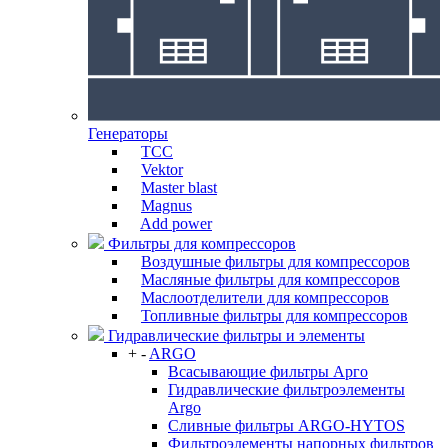
Генераторы
ТСС
Vektor
Master blast
Magnus
Add power
Фильтры для компрессоров
Воздушные фильтры для компрессоров
Масляные фильтры для компрессоров
Маслоотделители для компрессоров
Топливные фильтры для компрессоров
Гидравлические фильтры и элементы
+
-
ARGO
Всасывающие фильтры Арго
Гидравлические фильтроэлементы
Argo
Сливные фильтры ARGO-HYTOS
Фильтроэлементы напорных фильтров