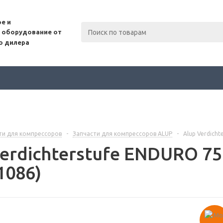
е и
 оборудование от
о дилера
ти для компрессоров
-
Запчасти для компрессоров ALUP
-
Alup Verdicht
erdichterstufe ENDURO 75 
1086)