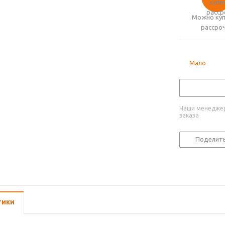
Можно куп
рассро
Мало
Наши менеджер
заказа
Поделит
тики