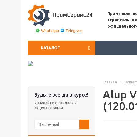
Промышленно
строительное
официальног
Whatsapp
Telegram
КАТАЛОГ
Главная
-
Запчас
Alup V
Будьте всегда в курсе!
(120.0
Узнавайте о скидках и
акциях первым