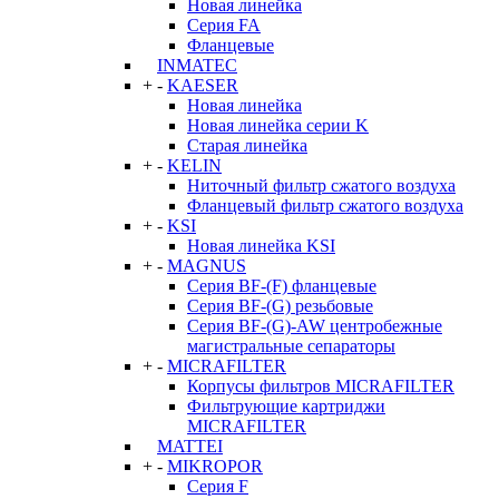
Новая линейка
Серия FA
Фланцевые
INMATEC
+
-
KAESER
Новая линейка
Новая линейка серии K
Старая линейка
+
-
KELIN
Ниточный фильтр сжатого воздуха
Фланцевый фильтр сжатого воздуха
+
-
KSI
Новая линейка KSI
+
-
MAGNUS
Серия BF-(F) фланцевые
Серия BF-(G) резьбовые
Серия BF-(G)-AW центробежные
магистральные сепараторы
+
-
MICRAFILTER
Корпусы фильтров MICRAFILTER
Фильтрующие картриджи
MICRAFILTER
MATTEI
+
-
MIKROPOR
Серия F