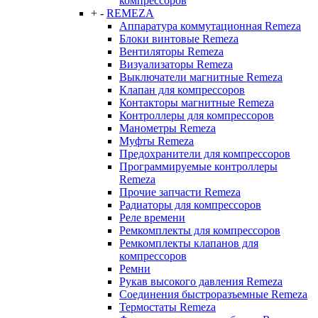
компрессоров
+
-
REMEZA
Аппаратура коммутационная Remeza
Блоки винтовые Remeza
Вентиляторы Remeza
Визуализаторы Remeza
Выключатели магнитные Remeza
Клапан для компрессоров
Контакторы магнитные Remeza
Контроллеры для компрессоров
Манометры Remeza
Муфты Remeza
Предохранители для компрессоров
Программируемые контроллеры
Remeza
Прочие запчасти Remeza
Радиаторы для компрессоров
Реле времени
Ремкомплекты для компрессоров
Ремкомплекты клапанов для
компрессоров
Ремни
Рукав высокого давления Remeza
Соединения быстроразъемные Remeza
Термостаты Remeza