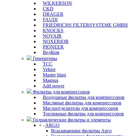
WILKERSON
CKD
DRAGER
FAUDI
FRIEDRICHS FILTERSYSTEME GMBH
KNOCKS
NOVAIR
NOXERIOR
PIONEER
ВедКом
Генераторы
ТСС
Vektor
Master blast
Magnus
Add power
Фильтры для компрессоров
Воздушные фильтры для компрессоров
Масляные фильтры для компрессоров
Маслоотделители для компрессоров
Топливные фильтры для компрессоров
Гидравлические фильтры и элементы
+
-
ARGO
Всасывающие фильтры Арго