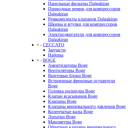
Панельные фильтры Dalgakiran
Приводные ремни для компрессоров
Dalgakiran
Ремкомплекты клапанов Dalgakiran
Шкивы и втулки для компрессоров
Dalgakiran
Электродвигатели для компрессоров
Dalgakiran
+
-
CECCATO
Запчасти
Наборы
+
-
BOGE
Амортизаторы Boge
Вентиляторы Boge
Винтовые блоки Boge
Встроенные френовые осушители
Boge
Головка цилиндра Boge
Клапан всасывания Boge
Клапаны Boge
Клапаны минимального давления Boge
Коленчатые валы Boge
Лопатки Boge
Манометры Boge
Обратные клапаны минимального