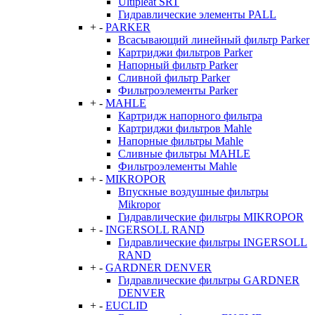
Ultipleat SRT
Гидравлические элементы PALL
+
-
PARKER
Всасывающий линейный фильтр Parker
Картриджи фильтров Parker
Напорный фильтр Parker
Сливной фильтр Parker
Фильтроэлементы Parker
+
-
MAHLE
Картридж напорного фильтра
Картриджи фильтров Mahle
Напорные фильтры Mahle
Сливные фильтры MAHLE
Фильтроэлементы Mahle
+
-
MIKROPOR
Впускные воздушные фильтры
Mikropor
Гидравлические фильтры MIKROPOR
+
-
INGERSOLL RAND
Гидравлические фильтры INGERSOLL
RAND
+
-
GARDNER DENVER
Гидравлические фильтры GARDNER
DENVER
+
-
EUCLID