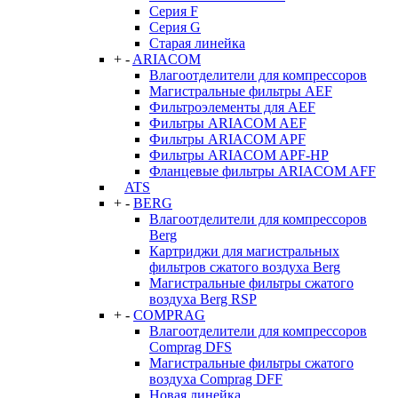
Серия F
Серия G
Старая линейка
+
-
ARIACOM
Влагоотделители для компрессоров
Магистральные фильтры AEF
Фильтроэлементы для AEF
Фильтры ARIACOM AEF
Фильтры ARIACOM APF
Фильтры ARIACOM APF-HP
Фланцевые фильтры ARIACOM AFF
ATS
+
-
BERG
Влагоотделители для компрессоров
Berg
Картриджи для магистральных
фильтров сжатого воздуха Berg
Магистральные фильтры сжатого
воздуха Berg RSP
+
-
COMPRAG
Влагоотделители для компрессоров
Comprag DFS
Магистральные фильтры сжатого
воздуха Comprag DFF
Новая линейка