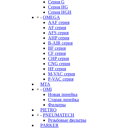
Серия G
Серия HG
Серия HGH
+
-
OMEGA
AAF серия
AF серия
AFS серия
AHP серия
B-AIR серия
BF серия
CF серия
CHP серия
CNG серия
HF серия
M-VAC серия
P-VAC серия
MTA
+
-
OMI
Новая линейка
Старая линейка
Фильтры
PIETRO
+
-
PNEUMATECH
Резьбовые фильтры
PARKER