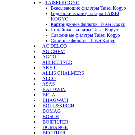
+
-
TAISEI KOGYO
Всасывающие фильтры Taisei Kogyo
Гидравлические фильтры TAISEI
KOGYO
Картриджные фильтры Taisei Kogyo
Линейные фильтры Taisei Kogyo
Сдвоенные фильтры Taisei Kogyo
Сливные фильтры Taisei Kogyo
AC DELCO
AG CHEM
AGCO
AIR REFINER
AKFIL
ALLIS CHALMERS
ALCO
ASAS
BALDWIN
BIG A
BHAGWATI
BOLL&KIRCH
BOMAG
BOSCH
BOIlFILTER
DOMANGE
BROTHER