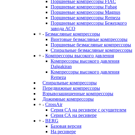
Поршневые компрессоры FIAC
Поршневые компрессоры Fubag
Поршневые компрессоры Magnus
Поршневые компрессоры Remeza
Поршневые компрессоры Бежецкого
завода АСО
+
-
Безмасляные компрессоры
Винтовые безмасляные компрессоры
Поршневые безмасляные компрессоры
Спиральные безмасляные компрессоры
+
-
Компрессоры высокого давления
Компрессоры высокого давления
Dalgakiran
Компрессоры высокого давления
Remeza
Спиральные компрессоры
Передвижные компрессоры
Взрывозащищенные компрессоры
Дожимные компрессоры
+
-
CrossAir
Серия CA на ресивере с осушителем
Серия СА на ресивере
+
-
BERG
Базовая версия
На ресивере