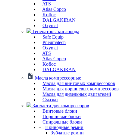
ATS
Atlas Copco
Kofloc
DALGAKIRAN
Oxymat
Генераторы кислорода
Safe Equip
Pneumatech
Oxymat
ATS
Atlas Copco
Kofloc
DALGAKIRAN
Масла компрессорные
Масла для винтовых компрессоров
Масла для поршневых компрессоров
Масла для дизельных двигателей
Смазки
Запчасти для компрессоров
Винтовые блоки
Поршневые блоки
Спиральные блоки
+
-
Приводные ремни
Зубчатые ремни