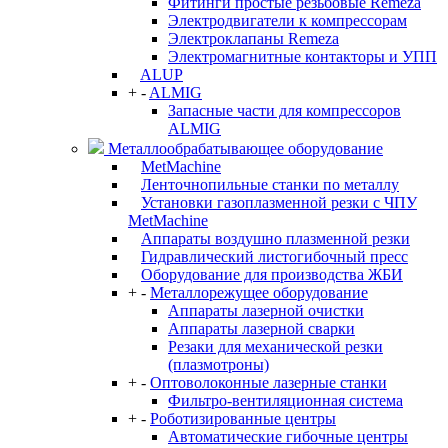
Фитинги простые резьбовые Remeza
Электродвигатели к компрессорам
Электроклапаны Remeza
Электромагнитные контакторы и УПП
ALUP
+
-
ALMIG
Запасные части для компрессоров
ALMIG
Металлообрабатывающее оборудование
MetMachine
Ленточнопильные станки по металлу
Установки газоплазменной резки с ЧПУ
MetMachine
Аппараты воздушно плазменной резки
Гидравлический листогибочный пресс
Оборудование для производства ЖБИ
+
-
Металлорежущее оборудование
Аппараты лазерной очистки
Аппараты лазерной сварки
Резаки для механической резки
(плазмотроны)
+
-
Оптоволоконные лазерные станки
Фильтро-вентиляционная система
+
-
Роботизированные центры
Автоматические гибочные центры