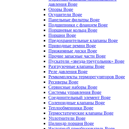
давления Boge
Опоры Boge
Осушители Boge
Панельные фильтры Boge
Подшипники с фланцем Boge
Поршневые кольца Boge
Поршни Boge
Предохранительные клапаны Boge
Приводные ремни Boge
Прижимные диски Boge
Прочие запасные части Boge
Пускатели «звезда-треугольник» Boge
Разгрузочные клапаны Boge
Реле давления Boge
Ремкомплекты терморегуляторов Boge
Ресиверы Boge
Сервисные наборы Boge
Системы управления Boge
Соединительный элемент Boge
Соленоидные клапаны Boge
Теплообменники Boge
Термостатические клапаны Boge
Уплотнители Boge
Цилиндр поршня Boge
Частотный преобразователь Boge