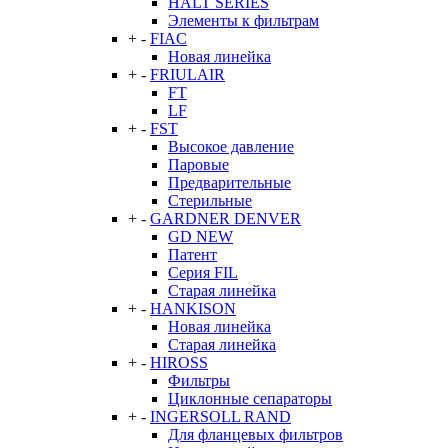
HALT SERIES
Элементы к фильтрам
+
-
FIAC
Новая линейка
+
-
FRIULAIR
FT
LF
+
-
FST
Высокое давление
Паровые
Предварительные
Стерильные
+
-
GARDNER DENVER
GD NEW
Патент
Серия FIL
Старая линейка
+
-
HANKISON
Новая линейка
Старая линейка
+
-
HIROSS
Фильтры
Циклонные сепараторы
+
-
INGERSOLL RAND
Для фланцевых фильтров