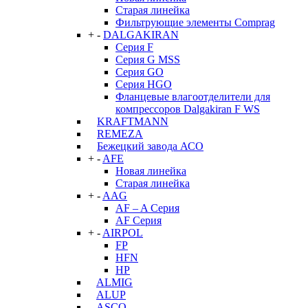
Старая линейка
Фильтрующие элементы Comprag
+
-
DALGAKIRAN
Серия F
Серия G MSS
Серия GO
Серия HGO
Фланцевые влагоотделители для
компрессоров Dalgakiran F WS
KRAFTMANN
REMEZA
Бежецкий завода АСО
+
-
AFE
Новая линейка
Старая линейка
+
-
AAG
AF – A Серия
AF Серия
+
-
AIRPOL
FP
HFN
HP
ALMIG
ALUP
ASCO