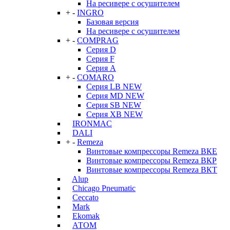
На ресивере с осушителем
+
-
INGRO
Базовая версия
На ресивере с осушителем
+
-
COMPRAG
Серия D
Серия F
Серия А
+
-
COMARO
Серия LB NEW
Серия MD NEW
Серия SB NEW
Серия XB NEW
IRONMAC
DALI
+
-
Remeza
Винтовые компрессоры Remeza ВКЕ
Винтовые компрессоры Remeza ВКР
Винтовые компрессоры Remeza ВКТ
Alup
Chicago Pneumatic
Ceccato
Mark
Ekomak
АТОМ