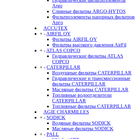
Гидравлические фильтроэлементы
Argo
Сливные фильтры ARGO-HYTOS
Фильтроэлементы напорных фильтров
Арго
ACCUTEX
+
-
AIRFIL OY
Фильтры AIRFIL OY
Фильтры высокого давления AirFil
+
-
ATLAS COPCO
Гидравлические фильтры ATLAS
COPCO
+
-
CATERPILLAR
Воздушные фильтры CATERPILLAR
Гидравлические и трансмиссионные
фильтры CATERPILLAR
Масляные фильтры CATERPILLAR
Топливные водоотделители
CATERPILLAR
Топливные фильтры CATERPILLAR
AGIE CHARMILLES
+
-
SODICK
Водяные фильтры SODICK
Масляные фильтры SODICK
+
-
PALL