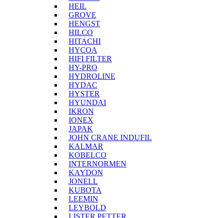
HEIL
GROVE
HENGST
HILCO
HITACHI
HYCOA
HIFI FILTER
HY-PRO
HYDROLINE
HYDAC
HYSTER
HYUNDAI
IKRON
IONEX
JAPAK
JOHN CRANE INDUFIL
KALMAR
KOBELCO
INTERNORMEN
KAYDON
JONELL
KUBOTA
LEEMIN
LEYBOLD
LISTER PETTER