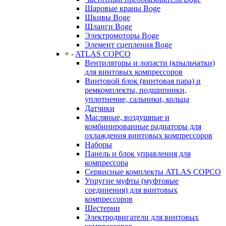
Шаровые краны Boge
Шкивы Boge
Шланги Boge
Электромоторы Boge
Элемент сцепления Boge
+
-
ATLAS COPCO
Вентиляторы и лопасти (крыльчатки)
для винтовых компрессоров
Винтовой блок (винтовая пара) и
ремкомплекты, подшипники,
уплотнение, сальники, кольца
Датчики
Масляные, воздушные и
комбинированные радиаторы для
охлаждения винтовых компрессоров
Наборы
Панель и блок управления для
компрессора
Сервисные комплекты ATLAS COPCO
Упругие муфты (муфтовые
соединения) для винтовых
компрессоров
Шестерни
Электродвигатели для винтовых