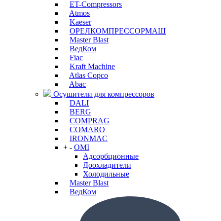
ET-Compressors
Atmos
Kaeser
ОРЕЛКОМПРЕССОРМАШ
Master Blast
ВедКом
Fiac
Kraft Machine
Atlas Copco
Abac
Осушители для компрессоров
DALI
BERG
COMPRAG
COMARO
IRONMAC
+
-
OMI
Адсорбционные
Доохладители
Холодильные
Master Blast
ВедКом