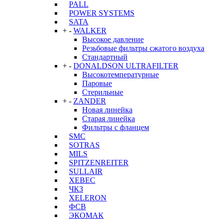
PALL
POWER SYSTEMS
SATA
+
-
WALKER
Высокое давление
Резьбовые фильтры сжатого воздуха
Стандартный
+
-
DONALDSON ULTRAFILTER
Высокотемпературные
Паровые
Стерильные
+
-
ZANDER
Новая линейка
Старая линейка
Фильтры с фланцем
SMC
SOTRAS
MILS
SPITZENREITER
SULLAIR
XEBEC
ЧКЗ
XELERON
ФСВ
ЭКОМАК