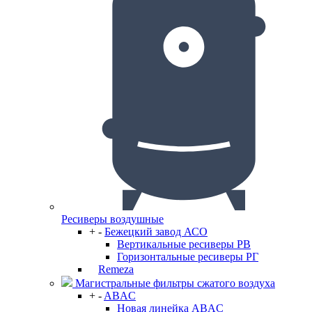
Ресиверы воздушные
+
-
Бежецкий завод АСО
Вертикальные ресиверы РВ
Горизонтальные ресиверы РГ
Remeza
Магистральные фильтры сжатого воздуха
+
-
ABAC
Новая линейка ABAC