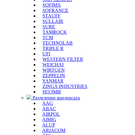
SOFIMA
SOFRANCE
STAUFF
SULLAIR
SURE
TAMROCK
TCM
TECHNOLAB
TRIPLE R
UFI
WESTERN FILTER
WEICHAI
WIRTGEN
ZEPPELIN
YANMAR
ZINGA INDUSTRIES
НОЭМИ
Разделение конденсата
AAG
ABAC
AIRPOL
AlMIG
ALUP
ARIACOM