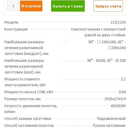
В корзину
Купить в 1 клик
Запрос счета
Модель
LSZ2226
Конструкция
Горизонтальная с поворотной
рамой на двух стойках
Наибольшие размеры
90° - ☐ 260х260, 45° -
сечения разрезаемой
☐200х260
заготовки (квадрат), мм
Наибольшие размеры
90° - Ø260, 45° - Ø 200
сечения разрезаемой
заготовки (круг), мм
Мощность главного
2,2
электродвигателя, кВт
Мощность насоса СОЖ, кВт
0,04
Размер полотна, мм
3505х27х0,9
Скорость движения полотна,
40/60/80
м/мин
Способ зажима заготовки
Гидравлический
Способ натяжения полотна
Ручное натяжение