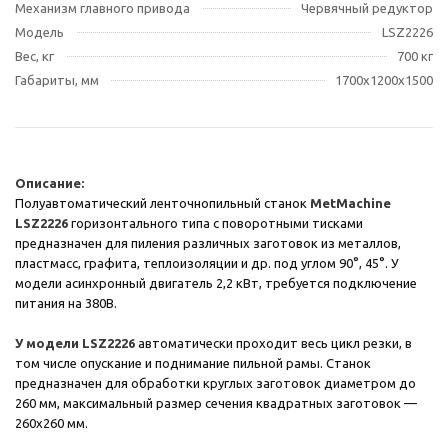
Механизм главного привода
Червячный редуктор
Модель
LSZ2226
Вес, кг
700 кг
Габариты, мм
1700х1200х1500
Описание:
Полуавтоматический ленточнопильный станок
MetMachine
LSZ2226
горизонтального типа с поворотными тисками
предназначен для пиления различных заготовок из металлов,
пластмасс, графита, теплоизоляции и др. под углом 90°, 45°. У
модели асинхронный двигатель 2,2 кВт, требуется подключение
питания на 380В.
У модели LSZ2226
автоматически проходит весь цикл резки, в
том числе опускание и поднимание пильной рамы. Станок
предназначен для обработки круглых заготовок диаметром до
260 мм, максимальный размер сечения квадратных заготовок —
260х260 мм.