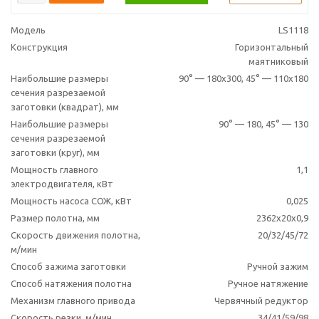
Модель
LS1118
Конструкция
Горизонтальный
маятниковый
Наибольшие размеры
90° — 180х300, 45° — 110x180
сечения разрезаемой
заготовки (квадрат), мм
Наибольшие размеры
90° — 180, 45° — 130
сечения разрезаемой
заготовки (круг), мм
Мощность главного
1,1
электродвигателя, кВт
Мощность насоса СОЖ, кВт
0,025
Размер полотна, мм
2362х20х0,9
Скорость движения полотна,
20/32/45/72
м/мин
Способ зажима заготовки
Ручной зажим
Способ натяжения полотна
Ручное натяжение
Механизм главного привода
Червячный редуктор
Скорость резки, м/мин
34/41/59/98